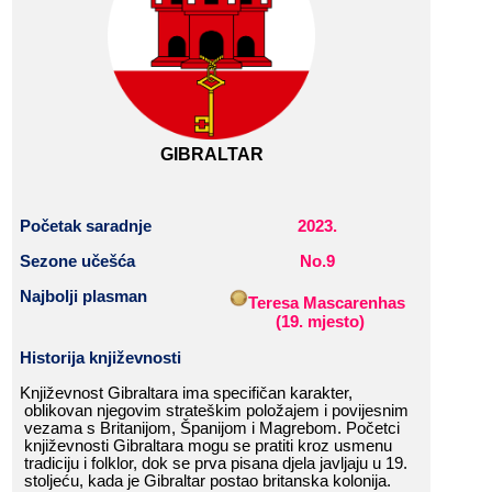
GIBRALTAR
Početak
​​
saradnje
202
3
.
Sezone​​ učešća
No.9
Najbolji​​ plasman
Teresa​​ Mascarenhas
​​
(
19
.​​ mjesto
)
Historija​​ k
njiževnost
i
Književnost​​ Gibraltara​​ ima​​ specifičan​​ karakter,​​
oblikovan​​ njegovim​​ strateškim​​ položajem​​ i​​ povijesnim​​
vezama​​ s​​ Britanijom,​​ Španijom​​ i​​ Magrebom.​​ Početci​​
književnosti​​ Gibraltara​​ mogu​​ se​​ pratiti​​ kroz​​ usmenu​​
tradiciju​​ i​​ folklor,​​ dok​​ se​​ prva​​ pisana​​ djela​​ javljaju​​ u​​ 19.​​
stoljeću,​​ kada​​ je​​ Gibraltar​​ postao​​ britanska​​ kolonija.​​