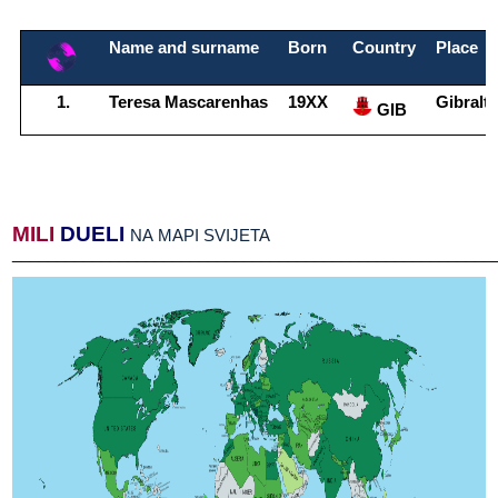
Name​​ and​​ surname
Born
Country
Place
Teresa​​ Mascarenhas​​
19XX
Gibralta
​​ GIB
MILI
​​
DUELI
​​
NA​​ MAPI​​ SVIJETA
______________________________________________________