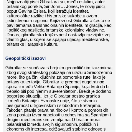
Najpoznatiji​​ pisci​​ Gibraltara​​ su,​​ među​​ ostalim,​​ autor​​
britanskog​​ porekla,​​ Sir​​ John​​ J.​​ Jones,​​ te​​ noviji​​ pisci​​
poput​​ Gavina​​ Eslera,​​ koji​​ istražuju​​ identitet,​​
kulturološke​​ razlike​​ i​​
historijske
​​ sukobe​​ u​​ ovom​​
jedinstvenom​​ regionu.​​ Književnost​​ Gibraltara​​ često​​ se​​
bavi​​ temama​​ transnacionalnih​​ identiteta,​​ migracija,​​ kao​​
i​​ političkog​​ naslijeđa​​ britanske​​ kolonijalne​​ vladavine.​​
Danas,​​ gibraltarska​​ književnost​​ nastavlja​​ razvijati​​ svoj​​
vlastiti​​ glas,​​ u​​ kojem​​ se​​ spajaju​​ utjecaji​​ mediteranske,​​
britanske​​ i​​ arapske​​ kulture.
Geopolitički​​ izazovi
Gibraltar​​ se​​ suočava​​ s​​ brojnim​​ geopolitičkim​​ izazovima​​
zbog​​ svog​​ strateškog​​ položaja​​ na​​ ulazu​​ u​​ Sredozemno​​
more,​​ što​​ ga​​ čini​​ ključnim​​ za​​ pomorske​​ rute.​​ Iako​​ je​​
britanska​​ teritorija,​​ Gibraltar​​ je​​ predmet​​ dugotrajnog​​
spora​​ između​​ Velike​​ Britanije​​ i​​ Španije,​​ koja​​ tvrdi​​ da​​ bi​​
trebalo​​ biti​​ pod​​ njenim​​ suverenitetom.​​ Brexit​​ je​​ dodatno​​
pogoršao​​ situaciju,​​ jer​​ je​​ Gibraltar​​ postao​​ granica​​
između​​ Britanije​​ i​​ Evropske​​ unije,​​ što​​ je​​ stvorilo​​
nesigurnost​​ u​​ trgovinskim​​ i​​ slobodnim​​ kretanjima.​​
Također,​​ pitanje​​ prava​​ na​​ ribolov​​ i​​ kontrola​​ pomorskih​​
zona​​ postaju​​ izvor​​ napetosti​​ u​​ odnosima​​ sa​​ Španijom​​ i​​
drugim​​ mediteranskim​​ zemljama.​​ Gibraltar​​ mora​​
balansirati​​ između​​ svojih​​ sigurnosnih,​​ političkih​​ i​​
ekonomskih​​ interesa,​​ održavajući​​ stabilne​​ odnose​​ s​​