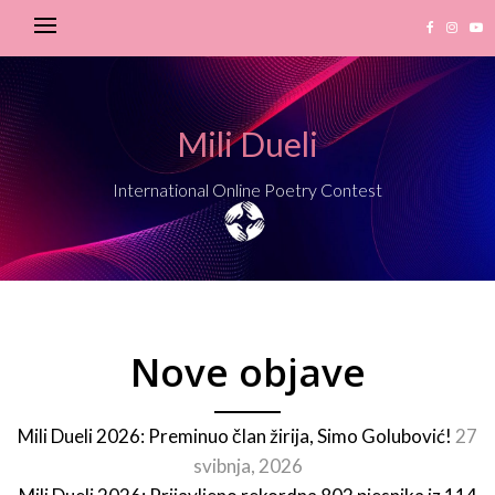
Mili Dueli
International Online Poetry Contest
Nove objave
Mili Dueli 2026: Preminuo član žirija, Simo Golubović!
27
svibnja, 2026