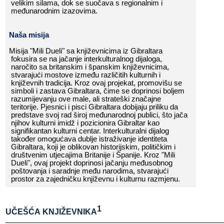
velikim​​ silama,​​ dok​​ se​​ suočava​​ s​​ regionalnim​​ i​​
međunarodnim​​ izazovima.
Naša​​ misija
Misija​​ "Mili​​ Dueli"​​ sa​​ književnicima​​ iz​​ Gibraltara​​
fokusira​​ se​​ na​​ jačanje​​ interkulturalnog​​ dijaloga,​​
naročito​​ sa​​ britanskim​​ i​​ španskim​​ književnicima,​​
stvarajući​​ mostove​​ između​​ različitih​​ kulturnih​​ i​​
književnih​​ tradicija.​​ Kroz​​ ovaj​​ projekat,​​ promovišu​​ se​​
simboli​​ i​​ zastava​​ Gibraltara,​​ čime​​ se​​ doprinosi​​ boljem​​
razumijevanju​​ ove​​ male,​​ ali​​ strateški​​ značajne​​
teritorije.​​ Pjesnici​​ i​​ pisci​​ Gibraltara​​ dobijaju​​ priliku​​ da​​
predstave​​ svoj​​ rad​​ široj​​ međunarodnoj​​ publici,​​ što​​ jača​​
njihov​​ kulturni​​ imidž​​ i​​ pozicionira​​ Gibraltar​​ kao​​
signifikantan
​​ kulturni​​ centar.​​ Interkulturalni​​ dijalog​​
također​​ omogućava​​ dublje​​ istraživanje​​ identiteta​​
Gibraltara,​​ koji​​ je​​ oblikovan​​ historijskim,​​ političkim​​ i​​
društvenim​​ utjecajima​​ Britanije​​ i​​ Španije.​​ Kroz​​ "Mili​​
Dueli",​​ ovaj​​ projekt​​ doprinosi​​ jačanju​​ međusobnog​​
poštovanja​​ i​​ saradnje​​ među​​ narodima,​​ stvarajući​​
prostor​​ za​​ zajedničku​​ književnu​​ i​​ kulturnu​​ razmjenu.
1
UČEŠĆA​​ KNJIŽEVNIKA
______________________________________________________