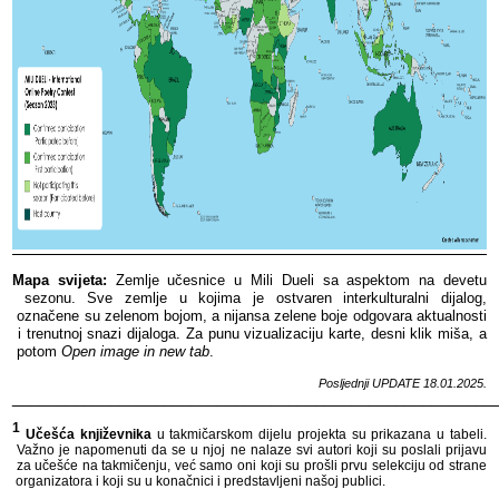
Mapa​​ svijeta:
​​ Zemlje​​ učesnice​​ u​​ Mili​​ Dueli​​ sa​​ aspektom​​ na​​ devetu​​
sezonu.​​ Sve​​ zemlje​​ u​​ kojima​​ je​​ ostvaren​​ interkulturalni​​ dijalog,​​
označene​​ su​​ zelenom​​ bojom,​​ a​​ nijansa​​ zelene​​ boje​​ odgovara​​ aktualnosti​​
i​​ trenutnoj​​ snazi​​ dijaloga.​​
Za​​ punu​​ vizualizaciju​​ karte,​​ desni​​ klik​​ miša,​​ a​​
potom​​
Open​​ image​​ in​​ new​​ tab
.​​
Posljednji​​ UPDATE​​ 18
.01.2025.
______________________________________________________
1
​​
Učešća​​ književnika​​
u​​ takmičarskom​​ dijelu​​ projekta​​ su​​ prikazana​​ u​​ tabeli.​​
Važno​​ je​​ napomenuti​​ da​​ se​​ u​​ njoj​​ ne​​ nalaze​​ svi​​ autori​​ koji​​ su​​ poslali​​ prijavu​​
za​​ učešće​​ na​​ takmičenju,​​ već​​ samo​​ oni​​ koji​​ su​​ prošli​​ prvu​​ selekciju​​ od​​ strane​​
organizatora​​ i​​ koji​​ su​​ u​​ konačnici​​ i​​ predstavljeni​​ našoj​​ publici.​​