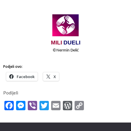
MILI
​​
DUELI
©
Nermin​​ Delić
Podjeli ovo:
Facebook
X
Podijeli
Facebook
Messenger
Viber
Twitter
Email
WordPress
Copy
Link