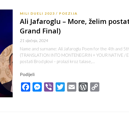
MILI DUELI 2023
POEZIJA
Ali Jafaroglu – More, želim postat
Grand Final)
21 siječnja, 2024
Name and surname: Ali Jafaroglu Poem for the 4th and 5th 
(TRANSLATION INTO MONTENEGRIN + YOUR NATIVE / EN
postati Brod plovi – prolazi kroz talase,…
Podijeli
Facebook
Messenger
Viber
Twitter
Email
WordPres
Copy
Link