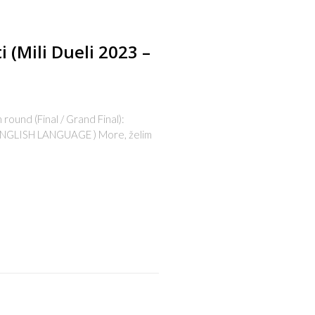
i (Mili Dueli 2023 –
round (Final / Grand Final):
GLISH LANGUAGE ) More, želim
s