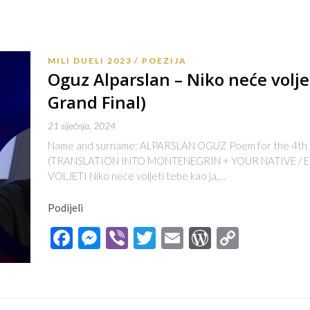
MILI DUELI 2023
POEZIJA
Oguz Alparslan – Niko neće voljet
Grand Final)
21 siječnja, 2024
Name and surname: ALPARSLAN OGUZ Poem for the 4th and 
(TRANSLATION INTO MONTENEGRIN + YOUR NATIVE / E
VOLJETI Niko neće voljeti tebe kao ja,…
Podijeli
Facebook
Messenger
Viber
Twitter
Email
WordPres
Copy
Link