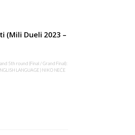
i (Mili Dueli 2023 –
5th round (Final / Grand Final):
NGLISH LANGUAGE ) NIKO NEĆE
s