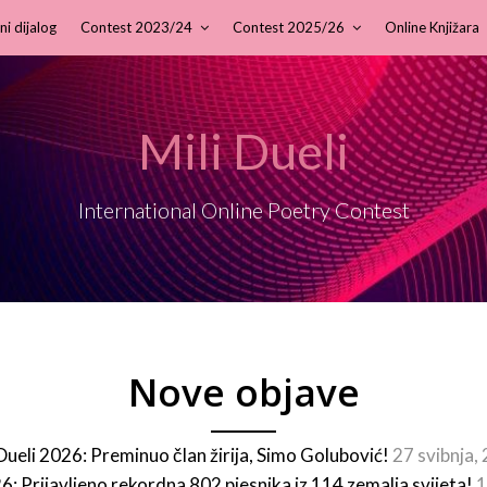
ni dijalog
Contest 2023/24
Contest 2025/26
Online Knjižara
Mili Dueli
International Online Poetry Contest
Nove objave
 Dueli 2026: Preminuo član žirija, Simo Golubović!
27 svibnja,
26: Prijavljeno rekordna 802 pjesnika iz 114 zemalja svijeta!
1