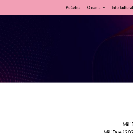
Početna
O nama
Interkultural
Mili
Mili Dueli 20