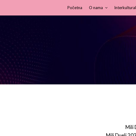
Početna
O nama
Interkultural
Mili
Mili Dueli 20