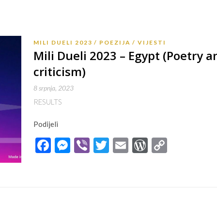
MILI DUELI 2023
POEZIJA
VIJESTI
Mili Dueli 2023 – Egypt (Poetry a
criticism)
8 srpnja, 2023
RESULTS
Podijeli
Facebook
Messenger
Viber
Twitter
Email
WordPres
Copy
Link