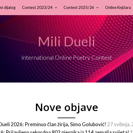
ni dijalog
Contest 2023/24
Contest 2025/26
Online Knjižara
Mili Dueli
International Online Poetry Contest
Nove objave
 Dueli 2026: Preminuo član žirija, Simo Golubović!
27 svibnja,
26: Prijavljeno rekordna 802 pjesnika iz 114 zemalja svijeta!
1