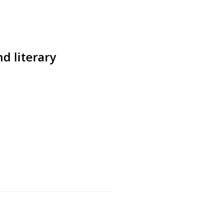
nd literary
s