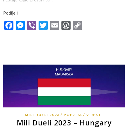
Podijeli
Facebook
Messenger
Viber
Twitter
Email
WordPress
Copy
Link
MILI DUELI 2023
POEZIJA
VIJESTI
Mili Dueli 2023 – Hungary