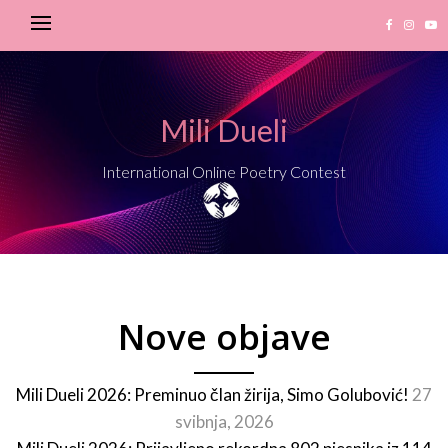
Mili Dueli
International Online Poetry Contest
Nove objave
Mili Dueli 2026: Preminuo član žirija, Simo Golubović!
27
svibnja, 2026