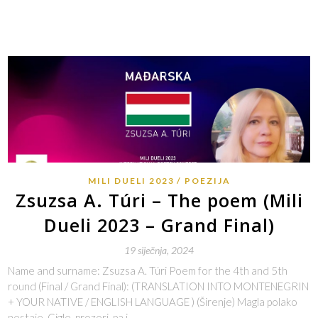
MILI DUELI 2023
POEZIJA
Zsuzsa A. Túri – The poem (Mili
Dueli 2023 – Grand Final)
19 siječnja, 2024
Name and surname: Zsuzsa A. Túri Poem for the 4th and 5th
round (Final / Grand Final): (TRANSLATION INTO MONTENEGRIN
+ YOUR NATIVE / ENGLISH LANGUAGE ) (Širenje) Magla polako
nestaje. Cigle, prozori, pa i…