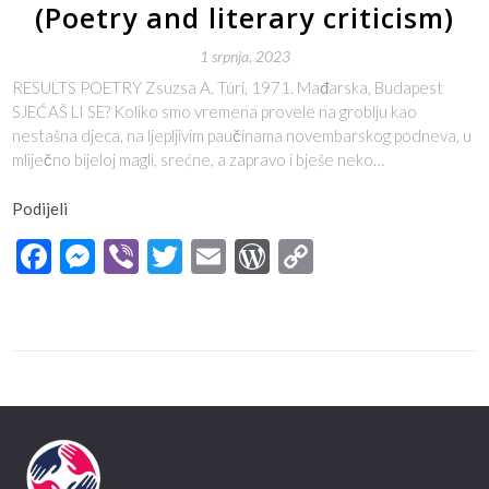
(Poetry and literary criticism)
1 srpnja, 2023
RESULTS POETRY Zsuzsa A. Túri, 1971. Mađarska, Budapest
SJEĆAŠ LI SE? Koliko smo vremena provele na groblju kao
nestašna djeca, na ljepljivim paučinama novembarskog podneva, u
mliječno bijeloj magli, srećne, a zapravo i bješe neko…
Podijeli
Facebook
Messenger
Viber
Twitter
Email
WordPress
Copy
Link