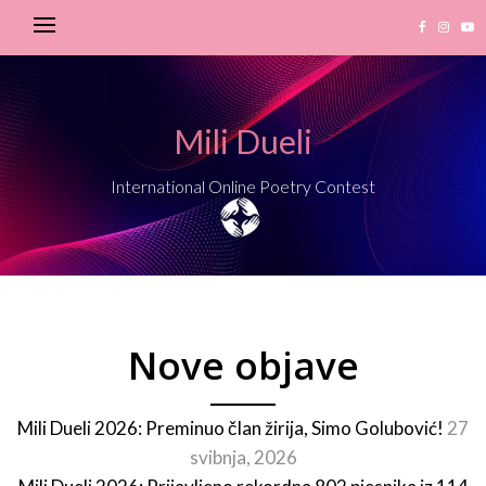
Mili Dueli
International Online Poetry Contest
Nove objave
Mili Dueli 2026: Preminuo član žirija, Simo Golubović!
27
svibnja, 2026