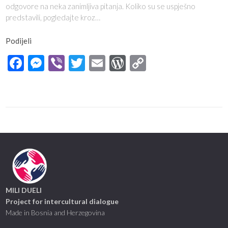
odgovore na neka zanimljiva pitanja. Koliko su se uspješno
predstavili, pogledajte kroz…
Podijeli
Facebook
Messenger
Viber
Twitter
Email
WordPress
Copy
Link
MILI DUELI
Project for intercultural dialogue
Made in Bosnia and Herzegovina