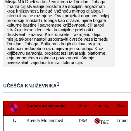
Misija​​ Mili​​ Dueli
​​ sa​​ književnicima​​ iz​​ Trinidad​​ i​​ Tobaga​​
ima​​ za​​ cilj​​ stvaranje​​ prostora​​ za​​ socijalni​​ angažman​​
kroz​​ književnost,​​ ističući​​ važnoću​​ mirnog​​ dijaloga​​ i​​
interkulturalne​​ razmjene.​​ Ovaj​​ projekat​​ doprinosi​​ boljoj​​
promociji​​ Trinidad​​ i​​ Tobaga​​ kao​​ države,​​ njene​​ bogate​​
kulturne​​ baštine​​ i​​ savremene​​ književnosti,​​ čiji​​ autori​​
istražuju​​ teme​​ identiteta,​​ kolonijalne​​ prošlosti​​ i​​
društvenih​​ izazova.​​ Kroz​​ susrete​​ i​​ razmjenu​​ ideja,​​
misija​​ također​​ nastoji​​ uspostaviti​​ čvršće​​ veze​​ između​​
Trinidad​​ i​​ Tobaga,​​ Balkana​​ i​​ drugih​​ dijelova​​ svijeta,​​
potičući​​ međusobno​​ razumijevanje​​ i​​ suradnju.​​ Kroz​​
književnu​​ saradnju,​​ projekat​​ teži​​ stvaranju​​ platforme​​
koja​​ omogućava​​ globalnu​​ povezanost​​ i​​ širenje​​
univerzalnih​​ vrijednosti​​ mira​​ i​​ tolerancije.
1
UČEŠĆA​​ KNJIŽEVNIKA
______________________________________________________
Name​​ and​​ surname
Born
Country
Place
Brenda​​ Mohammed
1964
Trinida
T&T