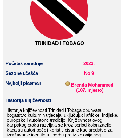
TRINIDAD​​ I​​ TOBAGO
Početak
​​
saradnje
202
3
.
Sezone​​ učešća
No.
9
Najbolji​​ plasman
Brenda​​ Mohammed
​​
​​
(
107
.​​ mjesto
)
Historija​​ k
njiževnost
i
Historija​​ književnosti​​ Trinidad​​ i​​ Tobaga​​ obuhvata​​
bogatstvo​​ kulturnih​​ utjecaja,​​ uključujući​​ afričke,​​ indijske,​​
europske​​ i​​ autohtone​​ tradicije.​​ Književnost​​ ovog​​
karipskog​​ otoka​​ razvijala​​ se​​ kroz​​ period​​ kolonizacije,​​
kada​​ su​​ autori​​ počeli​​ koristiti​​ pisanje​​ kao​​ sredstvo​​ za​​
izražavanje​​ identiteta​​ i​​ borbu​​ protiv​​ kolonijalnog​​