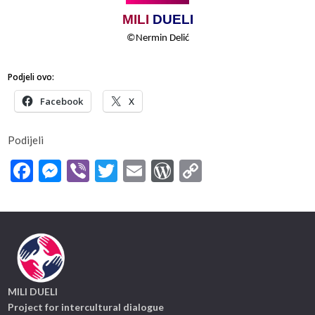
MILI
​​
DUELI
©
Nermin​​ Delić
Podjeli ovo:
Facebook
X
Podijeli
Facebook
Messenger
Viber
Twitter
Email
WordPress
Copy
Link
MILI DUELI
Project for intercultural dialogue