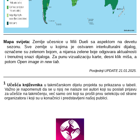
Mapa​​ svijeta:
​​ Zemlje​​ učesnice​​ u​​ Mili​​ Dueli​​ sa​​ aspektom​​ na​​ devetu​​
sezonu.​​ Sve​​ zemlje​​ u​​ kojima​​ je​​ ostvaren​​ interkulturalni​​ dijalog,​​
označene​​ su​​ zelenom​​ bojom,​​ a​​ nijansa​​ zelene​​ boje​​ odgovara​​ aktualnosti​​
i​​ trenutnoj​​ snazi​​ dijaloga.​​
Za​​ punu​​ vizualizaciju​​ karte,​​ desni​​ klik​​ miša,​​ a​​
potom​​
Open​​ image​​ in​​ new​​ tab
.​​
Posljednji​​ UPDATE​​ 21
.01.2025.
______________________________________________________
1
​​
Učešća​​ književnika​​
u​​ takmičarskom​​ dijelu​​ projekta​​ su​​ prikazana​​ u​​ tabeli.​​
Važno​​ je​​ napomenuti​​ da​​ se​​ u​​ njoj​​ ne​​ nalaze​​ svi​​ autori​​ koji​​ su​​ poslali​​ prijavu​​
za​​ učešće​​ na​​ takmičenju,​​ već​​ samo​​ oni​​ koji​​ su​​ prošli​​ prvu​​ selekciju​​ od​​ strane​​
organizatora​​ i​​ koji​​ su​​ u​​ konačnici​​ i​​ predstavljeni​​ našoj​​ publici.​​