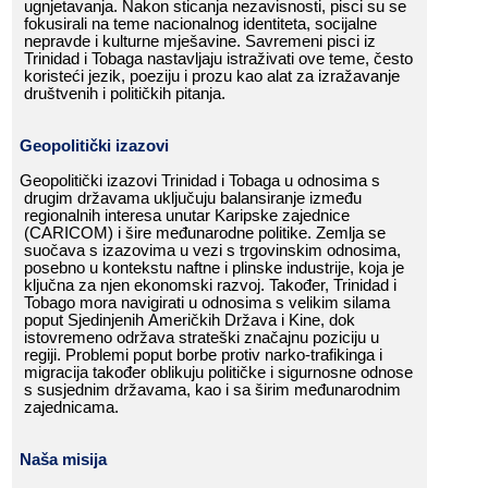
ugnjetavanja.​​ Nakon​​ sticanja​​ nezavisnosti,​​ pisci​​ su​​ se​​
fokusirali​​ na​​ teme​​ nacionalnog​​ identiteta,​​ socijalne​​
nepravde​​ i​​ kulturne​​ mješavine.​​ Savremeni​​ pisci​​ iz​​
Trinidad​​ i​​ Tobaga​​ nastavljaju​​ istraživati​​ ove​​ teme,​​ često​​
koristeći​​ jezik,​​ poeziju​​ i​​ prozu​​ kao​​ alat​​ za​​ izražavanje​​
društvenih​​ i​​ političkih​​ pitanja.
Geopolitički​​ izazovi
Geopolitički​​ izazovi​​ Trinidad​​ i​​ Tobaga​​ u​​ odnosima​​ s​​
drugim​​ državama​​ uključuju​​ balansiranje​​ između​​
regionalnih​​ interesa​​ unutar​​ Karipske​​ zajednice​​
(CARICOM)​​ i​​ šire​​ međunarodne​​ politike.​​ Zemlja​​ se​​
suočava​​ s​​ izazovima​​ u​​ vezi​​ s​​ trgovinskim​​ odnosima,​​
posebno​​ u​​ kontekstu​​ naftne​​ i​​ plinske​​ industrije,​​ koja​​ je​​
ključna​​ za​​ njen​​ ekonomski​​ razvoj.​​ Također,​​ Trinidad​​ i​​
Tobago​​ mora​​ navigirati​​ u​​ odnosima​​ s​​ velikim​​ silama​​
poput​​ Sjedinjenih​​ Američkih​​ Država​​ i​​ Kine,​​ dok​​
istovremeno​​ održava​​ strateški​​ značajnu​​ poziciju​​ u​​
regiji.​​ Problemi​​ poput​​ borbe​​ protiv​​ narko-trafikinga​​ i​​
migracija​​ također​​ oblikuju​​ političke​​ i​​ sigurnosne​​ odnose​​
s​​ susjednim​​ državama,​​ kao​​ i​​ sa​​ širim​​ međunarodnim​​
zajednicama.
Naša​​ misija