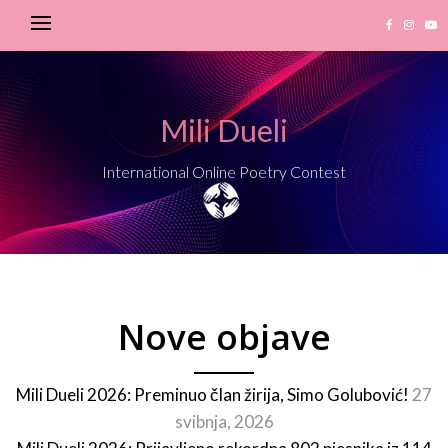
Mili Dueli
International Online Poetry Contest
Nove objave
Mili Dueli 2026: Preminuo član žirija, Simo Golubović!
27
svibnja, 2026