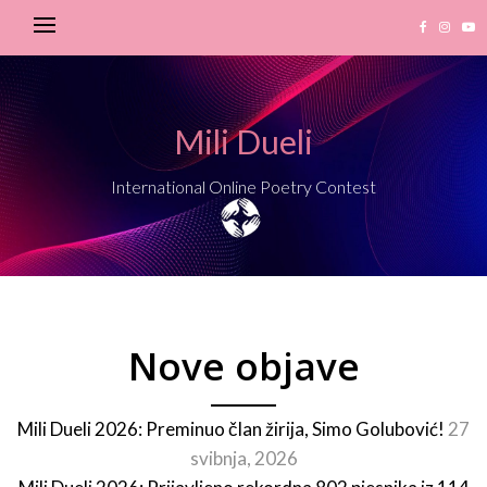
Mili Dueli
International Online Poetry Contest
Nove objave
Mili Dueli 2026: Preminuo član žirija, Simo Golubović!
27
svibnja, 2026