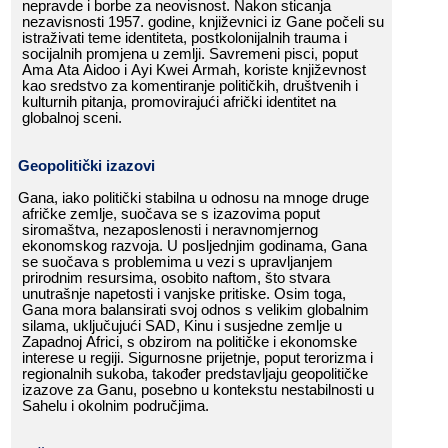
nepravde​​ i​​ borbe​​ za​​ neovisnost.​​ Nakon​​ sticanja​​
nezavisnosti​​ 1957.​​ godine,​​ književnici​​ iz​​ Gane​​ počeli​​ su​​
istraživati​​ teme​​ identiteta,​​ postkolonijalnih​​ trauma​​ i​​
socijalnih​​ promjena​​ u​​ zemlji.​​ Savremeni​​ pisci,​​ poput​​
Ama​​ Ata​​ Aidoo​​ i​​ Ayi​​ Kwei​​ Armah,​​ koriste​​ književnost​​
kao​​ sredstvo​​ za​​ komentiranje​​ političkih,​​ društvenih​​ i​​
kulturnih​​ pitanja,​​ promovirajući​​ afrički​​ identitet​​ na​​
globalnoj​​ sceni.
Geopolitički​​ izazovi
Gana,​​ iako​​ politički​​ stabilna​​ u​​ odnosu​​ na​​ mnoge​​ druge​​
afričke​​ zemlje,​​ suočava​​ se​​ s​​ izazovima​​ poput​​
siromaštva,​​ nezaposlenosti​​ i​​ neravnomjernog​​
ekonomskog​​ razvoja.​​ U​​ posljednjim​​ godinama,​​ Gana​​
se​​ suočava​​ s​​ problemima​​ u​​ vezi​​ s​​ upravljanjem​​
prirodnim​​ resursima,​​ osobito​​ naftom,​​ što​​ stvara​​
unutrašnje​​ napetosti​​ i​​ vanjske​​ pritiske.​​ Osim​​ toga,​​
Gana​​ mora​​ balansirati​​ svoj​​ odnos​​ s​​ velikim​​ globalnim​​
silama,​​ uključujući​​ SAD,​​ Kinu​​ i​​ susjedne​​ zemlje​​ u​​
Zapadnoj​​ Africi,​​ s​​ obzirom​​ na​​ političke​​ i​​ ekonomske​​
interese​​ u​​ regiji.​​ Sigurnosne​​ prijetnje,​​ poput​​ terorizma​​ i​​
regionalnih​​ sukoba,​​ također​​ predstavljaju​​ geopolitičke​​
izazove​​ za​​ Ganu,​​ posebno​​ u​​ kontekstu​​ nestabilnosti​​ u​​
Sahelu​​ i​​ okolnim​​ područjima.