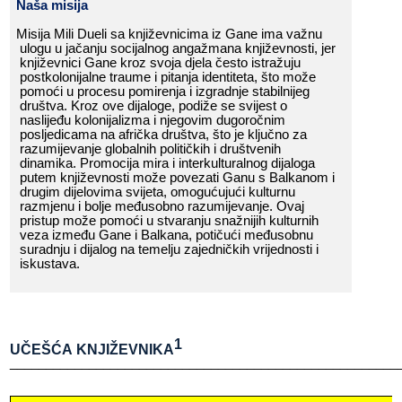
Naša​​ misija
Misija​​ Mili​​ Dueli​​ sa​​ književnicima​​ iz​​ Gane​​ ima​​ važnu​​
ulogu​​ u​​ jačanju​​ socijalnog​​ angažmana​​ književnosti,​​ jer​​
književnici​​ Gane​​ kroz​​ svoja​​ djela​​ često​​ istražuju​​
postkolonijalne​​ traume​​ i​​ pitanja​​ identiteta,​​ što​​ može​​
pomoći​​ u​​ procesu​​ pomirenja​​ i​​ izgradnje​​ stabilnijeg​​
društva.​​ Kroz​​ ove​​ dijaloge,​​ podiže​​ se​​ svijest​​ o​​
naslijeđu​​ kolonijalizma​​ i​​ njegovim​​ dugoročnim​​
posljedicama​​ na​​ afrička​​ društva,​​ što​​ je​​ ključno​​ za​​
razumijevanje​​ globalnih​​ političkih​​ i​​ društvenih​​
dinamika.​​ Promocija​​ mira​​ i​​ interkulturalnog​​ dijaloga​​
putem​​ književnosti​​ može​​ povezati​​ Ganu​​ s​​ Balkanom​​ i​​
drugim​​ dijelovima​​ svijeta,​​ omogućujući​​ kulturnu​​
razmjenu​​ i​​ bolje​​ međusobno​​ razumijevanje.​​ Ovaj​​
pristup​​ može​​ pomoći​​ u​​ stvaranju​​ snažnijih​​ kulturnih​​
veza​​ između​​ Gane​​ i​​ Balkana,​​ potičući​​ međusobnu​​
suradnju​​ i​​ dijalog​​ na​​ temelju​​ zajedničkih​​ vrijednosti​​ i​​
iskustava.
1
UČEŠĆA​​ KNJIŽEVNIKA
______________________________________________________