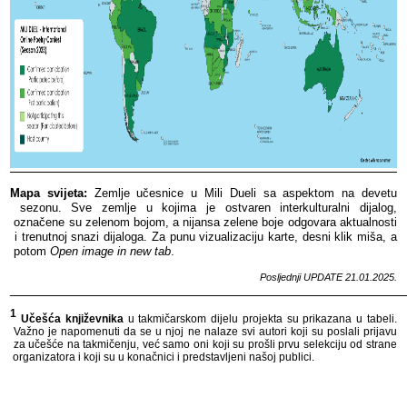
Mapa​​ svijeta:
​​ Zemlje​​ učesnice​​ u​​ Mili​​ Dueli​​ sa​​ aspektom​​ na​​ devetu​​
sezonu.​​ Sve​​ zemlje​​ u​​ kojima​​ je​​ ostvaren​​ interkulturalni​​ dijalog,​​
označene​​ su​​ zelenom​​ bojom,​​ a​​ nijansa​​ zelene​​ boje​​ odgovara​​ aktualnosti​​
i​​ trenutnoj​​ snazi​​ dijaloga.​​
Za​​ punu​​ vizualizaciju​​ karte,​​ desni​​ klik​​ miša,​​ a​​
potom​​
Open​​ image​​ in​​ new​​ tab
.​​
Posljednji​​ UPDATE​​ 21
.01.2025.
______________________________________________________
1
​​
Učešća​​ književnika​​
u​​ takmičarskom​​ dijelu​​ projekta​​ su​​ prikazana​​ u​​ tabeli.​​
Važno​​ je​​ napomenuti​​ da​​ se​​ u​​ njoj​​ ne​​ nalaze​​ svi​​ autori​​ koji​​ su​​ poslali​​ prijavu​​
za​​ učešće​​ na​​ takmičenju,​​ već​​ samo​​ oni​​ koji​​ su​​ prošli​​ prvu​​ selekciju​​ od​​ strane​​
organizatora​​ i​​ koji​​ su​​ u​​ konačnici​​ i​​ predstavljeni​​ našoj​​ publici.​​