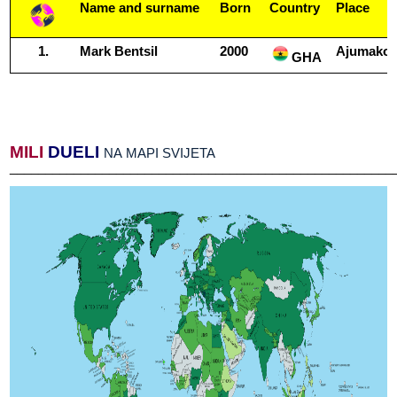
Name​​ and​​ surname
Born
Country
Place
Mark​​ Bentsil
2000
Ajumako​​
GHA
MILI
​​
DUELI
​​
NA​​ MAPI​​ SVIJETA
______________________________________________________