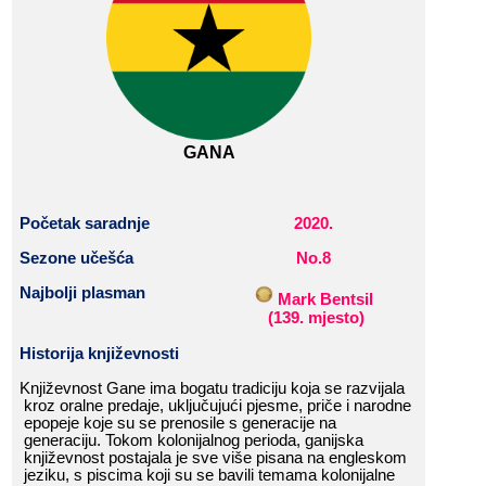
GANA
Početak
​​
saradnje
2020
.
Sezone​​ učešća
No.
8
Najbolji​​ plasman
​​
Mark​​ Bentsil
​​
(
139
.​​ mjesto
)
Historija​​ k
njiževnost
i
Književnost​​ Gane​​ ima​​ bogatu​​ tradiciju​​ koja​​ se​​ razvijala​​
kroz​​ oralne​​ predaje,​​ uključujući​​ pjesme,​​ priče​​ i​​ narodne​​
epopeje​​ koje​​ su​​ se​​ prenosile​​ s​​ generacije​​ na​​
generaciju.​​ Tokom​​ kolonijalnog​​ perioda,​​ ganijska​​
književnost​​ postajala​​ je​​ sve​​ više​​ pisana​​ na​​ engleskom​​
jeziku,​​ s​​ piscima​​ koji​​ su​​ se​​ bavili​​ temama​​ kolonijalne​​