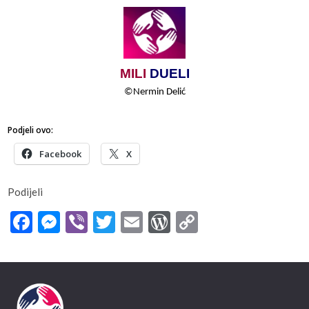
MILI
​​
DUELI
©
Nermin​​ Delić
Podjeli ovo:
Facebook
X
Podijeli
Facebook
Messenger
Viber
Twitter
Email
WordPress
Copy
Link