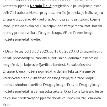
kontesta, pjesnik
Nermin Delić
, pregledao je prijavljene pjesme
svih 711 autora. Nakon pregleda, izvršio je selekciju istih, te je u
Drugi krug poslao 447 autora. Jedino pravilo pri izboru koje je
imao, jeste da svaka od 104 prijavljene zemlje mora imati barem
jednog predstavnika u Drugom krugu. Više o Prvom krugu
možete pogledati ovdje.
–
Drugi krug
(od 13.03.2023. do 13.05.2023.): U Drugom krugu
će biti predstavljeni izabrani autori sa po jednom pjesmom od
moguće dvije koje su prijavili na kontest. Spisak učesnika
Drugog kruga možete pogledati u daljem tekstu. Pjesme će
vrednovati članovi internacionalnog žirija, te čitaoci dajući
bodove shodno pravilima Drugog kruga. Pravila Drugog kruga
možete pogledati u daljem toku teksta. Ono što je izvjesno jeste
da će sve predstavljene pjesme dobiti književnu kritiku članova
žirija.