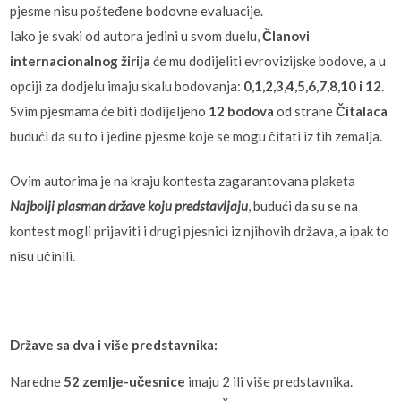
pjesme nisu pošteđene bodovne evaluacije.
Iako je svaki od autora jedini u svom duelu,
Članovi
internacionalnog žirija
će mu dodijeliti evrovizijske bodove, a u
opciji za dodjelu imaju skalu bodovanja:
0,1,2,3,4,5,6,7,8,10 i 12
.
Svim pjesmama će biti dodijeljeno
12 bodova
od strane
Čitalaca
budući da su to i jedine pjesme koje se mogu čitati iz tih zemalja.
Ovim autorima je na kraju kontesta zagarantovana plaketa
Najbolji plasman države koju predstavljaju
, budući da su se na
kontest mogli prijaviti i drugi pjesnici iz njihovih država, a ipak to
nisu učinili.
Države sa dva i više predstavnika:
Naredne
52 zemlje-učesnice
imaju 2 ili više predstavnika.