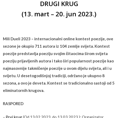
DRUGI KRUG
(13. mart – 20. jun 2023.)
Mili Dueli 2023 – internacionalni online kontest poezije, ove
sezone je okupio 711 autora iz 104 zemlje svijeta. Kontest
poezije predstavlja poeziju svojim čitaocima širom svijeta
poeziju prijavljenih autora i tako širi popularnost poezije kao
najmasovnije takmičenje poezije u ovom dijelu svijeta, ali i u
svijetu. U desetogodišnjoj tradiciji, održano je ukupno 8
sezona, a ovo je deveta. Kontest se tradicionalno sastoji od 5
eliminatornih krugova.
RASPORED
–
Prvi krug
(Od 13.02.2023. do 13.03.2023.): Organizator