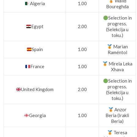
Walid
Algeria
1.00
Boureghda
Selection in
progress.
Egypt
2.00
(Selekcija u
toku.)
Marian
Spain
1.00
Raméntol
Mirela Leka
France
1.00
Xhava
Selection in
progress.
United Kingdom
2.00
(Selekcija u
toku.)
Anzor
Georgia
1.00
Beria (Irakli
Beria)
Teresa