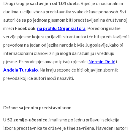
Drugi krug je
sastavljen od 104 duela
. Riječ je o nacionalnim
duelima, u cilju izbora predstavnika svake države ponaosob. Svi
autori će sa po jednom pjesmom biti predstavljeni na društvenoj
mreži
Facebook
,
na profilu Organizatora
. Pored originalne
verzije pjesme koju su prijavili, strani autori će biti predstavljeni i
prevodom na jedan od jezika naroda bivše Jugoslavije, kako bi
internacionalni članovi žirija mogli da razumiju i vrednuju
pjesme. Prevode pjesama potpisuju pjesnici
Nermin Delić
i
Anđela Turukalo
. Na kraju sezone će biti objavljen zbornik
prevoda koji će autori moći nabaviti.
Države sa jednim predstavnikom:
U
52 zemlje-učesnice
, imali smo po jednu prijavu i selekcija
izbora predstavnika te države je time završena. Navedeni autori