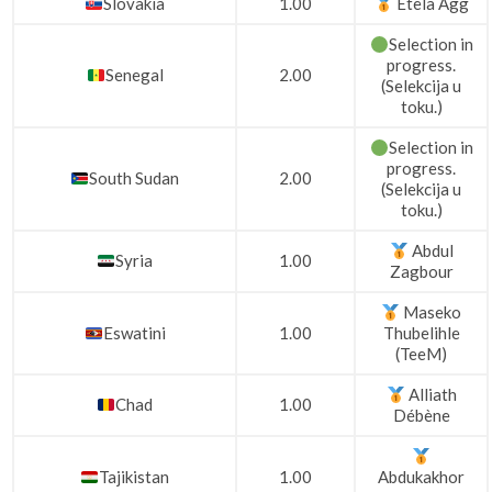
Slovakia
1.00
Etela Ágg
Selection in
progress.
Senegal
2.00
(Selekcija u
toku.)
Selection in
progress.
South Sudan
2.00
(Selekcija u
toku.)
Abdul
Syria
1.00
Zagbour
Maseko
Eswatini
1.00
Thubelihle
(TeeM)
Alliath
Chad
1.00
Débène
Tajikistan
1.00
Abdukakhor