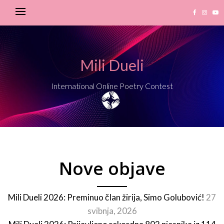
Mili Dueli
International Online Poetry Contest
Nove objave
Mili Dueli 2026: Preminuo član žirija, Simo Golubović!
27
svibnja, 2026