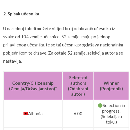
2. Spisak učesnika
U narednoj tabeli možete vidjeti broj odabranih učesnika iz
svake od 104 zemlje učesnice. 52 zemlje imaju po jednog
prijavljenog učesnika, te se taj učesnik proglašava nacionalnim
pobjednikom te države. Za ostale 52 zemlje, selekcija autora se
nastavlja.
Selected
Country/Citizenship
authors
Winner
(Zemlja/Državljanstvo)*
(Odabrani
(Pobjednik)
autori)
Selection in
progress.
Albania
6.00
(Selekcija u
toku.)