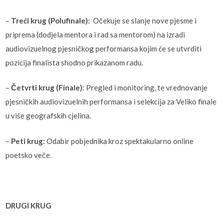
–
Treći krug (Polufinale)
: Očekuje se slanje nove pjesme i
priprema (dodjela mentora i rad sa mentorom) na izradi
audiovizuelnog pjesničkog performansa kojim će se utvrditi
pozicija finalista shodno prikazanom radu.
–
Četvrti krug (Finale)
: Pregled i monitoring, te vrednovanje
pjesničkih audiovizuelnih performansa i selekcija za Veliko finale
u više geografskih cjelina.
–
Peti krug:
Odabir pobjednika kroz spektakularno online
poetsko veče.
DRUGI KRUG