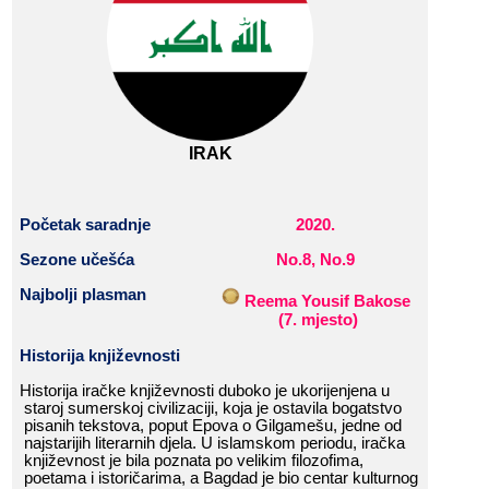
IRAK
Početak
​​
saradnje
2020
.
Sezone​​ učešća
No.8,​​
No.
9
Najbolji​​ plasman
​​
Reema​​ Yousif​​ Bakose
​​
(
7
.​​ mjesto
)
Historija​​ k
njiževnost
i
Historija​​ iračke​​ književnosti​​ duboko​​ je​​ ukorijenjena​​ u​​
staroj​​ sumerskoj​​ civilizaciji,​​ koja​​ je​​ ostavila​​ bogatstvo​​
pisanih​​ tekstova,​​ poput​​ Epova​​ o​​ Gilgamešu,​​ jedne​​ od​​
najstarijih​​ literarnih​​ djela.​​ U​​ islamskom​​ periodu,​​ iračka​​
književnost​​ je​​ bila​​ poznata​​ po​​ velikim​​ filozofima,​​
poetama​​ i​​ istoričarima,​​ a​​ Bagdad​​ je​​ bio​​ centar​​ kulturnog​​