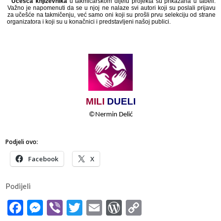
​​
Učešća​​ književnika​​
u​​ takmičarskom​​ dijelu​​ projekta​​ su​​ prikazana​​ u​​ tabeli.​​
Važno​​ je​​ napomenuti​​ da​​ se​​ u​​ njoj​​ ne​​ nalaze​​ svi​​ autori​​ koji​​ su​​ poslali​​ prijavu​​
za​​ učešće​​ na​​ takmičenju,​​ već​​ samo​​ oni​​ koji​​ su​​ prošli​​ prvu​​ selekciju​​ od​​ strane​​
organizatora​​ i​​ koji​​ su​​ u​​ konačnici​​ i​​ predstavljeni​​ našoj​​ publici.​​
MILI
​​
DUELI
©
Nermin​​ Delić
Podjeli ovo:
Facebook
X
Podijeli
Facebook
Messenger
Viber
Twitter
Email
WordPress
Copy