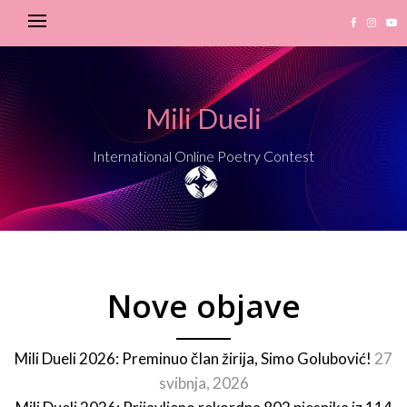
Mili Dueli
International Online Poetry Contest
Nove objave
Mili Dueli 2026: Preminuo član žirija, Simo Golubović!
27
svibnja, 2026