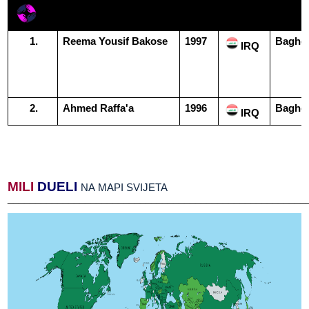
Name​​ and​​ surname
Born
Country
Place
Reema​​ Yousif​​ Bakose
1997
Baghd
IRQ
Ahmed​​ Raffa'a
1996
Baghd
IRQ
MILI
​​
DUELI
​​
NA​​ MAPI​​ SVIJETA
______________________________________________________