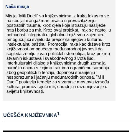
Naša​​ misija
Misija​​ "Mili​​ Dueli"​​ sa​​ književnicima​​ iz​​ Iraka​​ fokusira​​ se​​
na​​ socijalni​​ angažman​​ pisaca​​ u​​ prevazilaženju​​
postratnih​​ trauma,​​ kroz​​ djela​​ koja​​ istražuju​​ naslijeđe​​
rata​​ i​​ borbu​​ za​​ mir.​​ Kroz​​ ovaj​​ projekat,​​ Irak​​ se​​ nastoji​​ u​​
potpunosti​​ integrirati​​ u​​ globalnu​​ književnu​​ zajednicu,​​
omogućujući​​ svijetu​​ da​​ prepozna​​ njegovu​​ kulturnu​​ i​​
intelektualnu​​ baštinu.​​ Promocija​​ Iraka​​ kao​​ države​​ kroz​​
književnost​​ omogućava​​ međunarodnoj​​ javnosti​​ da​​
sagleda​​ zemlju​​ izvan​​ političkih​​ stereotipa,​​ kroz​​ prizmu​​
stvarnih​​ iskustava​​ i​​ svakodnevnog​​ života​​ ljudi.​​
Interkulturalni​​ dijalog​​ s​​ književnicima​​ drugih​​ zemalja,​​
naročito​​ onima​​ s​​ kojima​​ Irak​​ ima​​ ograničenu​​ saradnju​​
zbog​​ geopolitičkih​​ tenzija,​​ doprinosi​​ smanjenju​​
nesporazuma​​ i​​ jačanju​​ međunarodnih​​ odnosa.​​ "Mili​​
Dueli"​​ postavlja​​ temelje​​ za​​ stvaranje​​ mostova​​ između​​
kultura,​​ promovirajući​​ mir,​​ saradnju​​ i​​ razumijevanje​​ u​​
svijetu​​ književnosti.
1
UČEŠĆA​​ KNJIŽEVNIKA
______________________________________________________