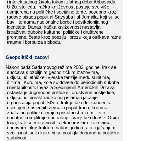
i​​ intelektualnog​​ života​​ tokom​​ zlatnog​​ doba​​ Abbasaida.​​
U​​ 20.​​ stoljeću,​​ iračka​​ književnost​​ postaje​​ sve​​ više​​
usmjerena​​ na​​ političke​​ i​​ socijalne​​ teme,​​ posebno​​ kroz​​
radove​​ pisaca​​ poput​​ al-Sayyaba​​ i​​ al-Jumaila,​​ koji​​ su​​ se​​
bavili​​ temama​​ nacionalne​​ borbe​​ i​​ postkolonijalnog​​
identiteta.​​ Danas,​​ iračka​​ književnost​​ nastavlja​​
istraživati​​ duboke​​ kulturne,​​ političke​​ i​​ društvene​​
promjene,​​ često​​ kroz​​ poeziju​​ i​​ prozu​​ koja​​ oslikava​​ ratne​​
traume​​ i​​ borbu​​ za​​ slobodu.
Geopolitički​​ izazovi
Nakon​​ pada​​ Sadamovog​​ režima​​ 2003.​​ godine,​​ Irak​​ se​​
suočava​​ s​​ ozbiljnim​​ geopolitičkim​​ izazovima,​​
uključujući​​ etničke​​ i​​ vjerske​​ tenzije​​ među​​ sunitima,​​
šiitima​​ i​​ Kurdima,​​ koje​​ su​​ dovele​​ do​​ periodičnih​​ sukoba​​
i​​ nestabilnosti.​​ Invazija​​ Sjedinjenih​​ Američkih​​ Država​​
ostavila​​ je​​ dugoročne​​ političke​​ i​​ društvene​​ posljedice,​​
uključujući​​ porast​​ radikalnog​​ islama​​ i​​ jačanje​​
organizacija​​ poput​​ ISIS-a.​​ Irak​​ je​​ također​​ suočen​​ s​​
utjecajem​​ susjednih​​ zemalja​​ poput​​ Irana,​​ koji​​ ima​​
značajnu​​ političku​​ i​​ vojnu​​ prisutnost​​ u​​ zemlji,​​ što​​
dodatno​​ komplikuje​​ unutrašnje​​ i​​ vanjske​​ odnose.​​ Osim​​
toga,​​ Irak​​ se​​ mora​​ nositi​​ s​​ ekonomskim​​ izazovima,​​
obnovom​​ infrastrukture​​ nakon​​ godina​​ rata,​​ i​​ jačanjem​​
svojih​​ institucija​​ kako​​ bi​​ se​​ postigla​​ dugoročna​​ politička​​
stabilnost.