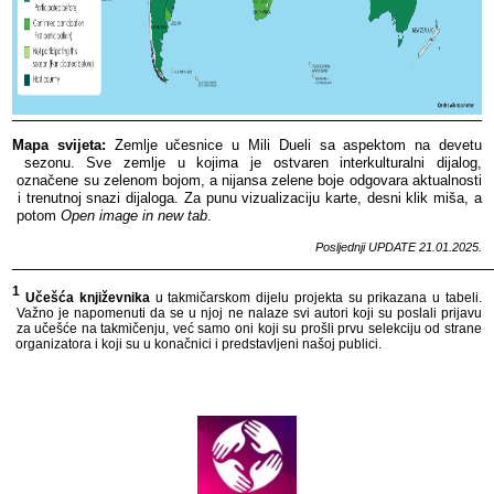
Mapa​​ svijeta:
​​ Zemlje​​ učesnice​​ u​​ Mili​​ Dueli​​ sa​​ aspektom​​ na​​ devetu​​
sezonu.​​ Sve​​ zemlje​​ u​​ kojima​​ je​​ ostvaren​​ interkulturalni​​ dijalog,​​
označene​​ su​​ zelenom​​ bojom,​​ a​​ nijansa​​ zelene​​ boje​​ odgovara​​ aktualnosti​​
i​​ trenutnoj​​ snazi​​ dijaloga.​​
Za​​ punu​​ vizualizaciju​​ karte,​​ desni​​ klik​​ miša,​​ a​​
potom​​
Open​​ image​​ in​​ new​​ tab
.​​
Posljednji​​ UPDATE​​ 21
.01.2025.
______________________________________________________
1
​​
Učešća​​ književnika​​
u​​ takmičarskom​​ dijelu​​ projekta​​ su​​ prikazana​​ u​​ tabeli.​​
Važno​​ je​​ napomenuti​​ da​​ se​​ u​​ njoj​​ ne​​ nalaze​​ svi​​ autori​​ koji​​ su​​ poslali​​ prijavu​​
za​​ učešće​​ na​​ takmičenju,​​ već​​ samo​​ oni​​ koji​​ su​​ prošli​​ prvu​​ selekciju​​ od​​ strane​​
organizatora​​ i​​ koji​​ su​​ u​​ konačnici​​ i​​ predstavljeni​​ našoj​​ publici.​​