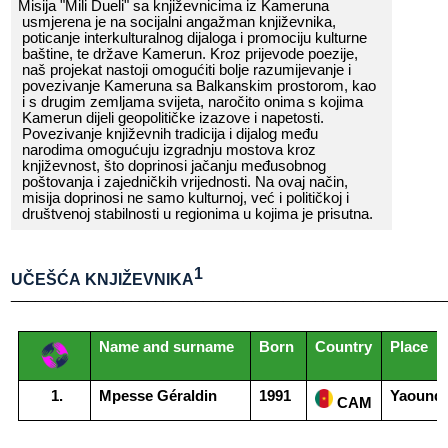
Misija​​ "Mili​​ Dueli"​​ sa​​ književnicima​​ iz​​ Kameruna​​
usmjerena​​ je​​ na​​ socijalni​​ angažman​​ književnika,​​
poticanje​​ interkulturalnog​​ dijaloga​​ i​​ promociju​​ kulturne​​
bašt
ine,​​ te​​ države​​ Kamerun
.​​ Kroz​​ prijevode​​ poezije,​​
naš​​ projekat
​​ nastoji​​ omogućiti​​ bolje​​ razumijevanje​​ i​​
povezivanje​​ Kameruna​​ sa​​ Balkanskim​​ prostorom,​​ kao​​
i​​ s​​ drugim​​ zemljama​​ svijeta,​​ naročito​​ onima​​ s​​ kojima​​
Kamerun​​ dijeli​​ geopolitičke​​ izazove​​ i​​ napetosti.​​
Povezivanje​​ književnih​​ tradicija​​ i​​ dijalog​​ među​​
narodima​​ omogućuju​​ izgradnju​​ mostova​​ kroz​​
književnost,​​ što​​ doprinosi​​ jačanju​​ međusobnog​​
poštovanja​​ i​​ zajedničkih​​ vrijednosti.​​ Na​​ ovaj​​ način,​​
misija​​ doprinosi​​ ne​​ samo​​ kulturnoj,​​ već​​ i​​ političkoj​​ i​​
društvenoj​​ stabilnosti​​ u​​ regionima​​ u​​ kojima​​ je​​ prisutna.
1
UČEŠĆA​​ KNJIŽEVNIKA
______________________________________________________
Name​​ and​​ surname
Born
Country
Place
Mpesse​​ Géraldin
1991
Yaound
​​ CAM