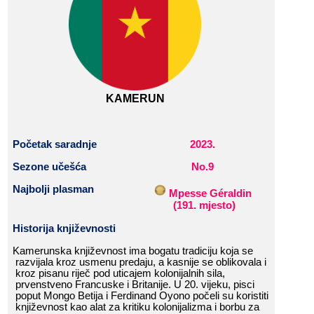
KAMERUN
Početak
​​
saradnje
2023
.
Sezone​​ učešća
No.
9
Najbolji​​ plasman
​​
Mpesse​​ Géraldin
​​
(
191
.​​ mjesto
)
Historija​​ k
njiževnost
i
Kamerunska​​ književnost​​ ima​​ bogatu​​ tradiciju​​ koja​​ se​​
razvijala​​ kroz​​ usmenu​​ predaju,​​ a​​ kasnije​​ se​​ oblikovala​​ i​​
kroz​​ pisanu​​ riječ​​ pod​​ uticajem​​ kolonijalnih​​ sila,​​
prvenstveno​​ Francuske​​ i​​ Britanije.​​ U​​ 20.​​ vijeku,​​ pisci​​
poput​​ Mongo​​ Betija​​ i​​ Ferdinand​​ Oyono​​ počeli​​ su​​ koristiti​​
književnost​​ kao​​ alat​​ za​​ kritiku​​ kolonijalizma​​ i​​ borbu​​ za​​