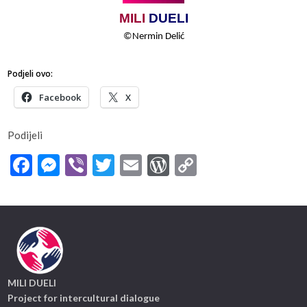
MILI
​​
DUELI
©
Nermin​​ Delić
Podjeli ovo:
Facebook
X
Podijeli
Facebook
Messenger
Viber
Twitter
Email
WordPress
Copy
Link
MILI DUELI
Project for intercultural dialogue