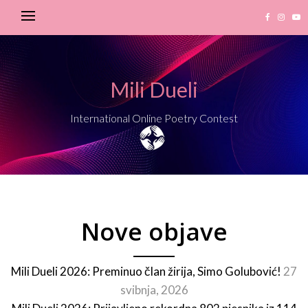
Mili Dueli
International Online Poetry Contest
Nove objave
Mili Dueli 2026: Preminuo član žirija, Simo Golubović!
27
svibnja, 2026