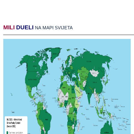
MILI
​​
DUELI
​​
NA​​ MAPI​​ SVIJETA
______________________________________________________