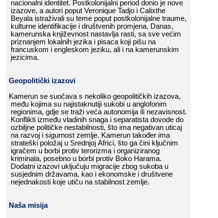
nacionalni​​ identitet.​​ Postkolonijalni​​ period​​ donio​​ je​​ nove​​
izazove,​​ a​​ autori​​ poput​​ Veronique​​ Tadjo​​ i​​ Calixthe​​
Beyala​​ istraživali​​ su​​ teme​​ poput​​ postkolonijalne​​ traume,​​
kulturne​​ identifikacije​​ i​​ društvenih​​ promjena.​​ Danas,​​
kamerunska​​ književnost​​ nastavlja​​ rasti,​​ sa​​ sve​​ većim​​
priznanjem​​ lokalnih​​ jezika​​ i​​ pisaca​​ koji​​ pišu​​ na​​
francuskom​​ i​​ engleskom​​ jeziku,​​ ali​​ i​​ na​​ kamerunskim​​
jezicima.​​
Geopolitički​​ izazovi
Kamerun​​ se​​ suočava​​ s​​ nekoliko​​ geopolitičkih​​ izazova,​​
među​​ kojima​​ su​​ najistaknutiji​​ sukobi​​ u​​ anglofonim​​
regionima,​​ gdje​​ se​​ traži​​ veća​​ autonomija​​ ili​​ nezavisnost.​​
Konflikti​​ između​​ vladinih​​ snaga​​ i​​ separatista​​ dovode​​ do​​
ozbiljne​​ političke​​ nestabilnosti,​​ što​​ ima​​ negativan​​ uticaj​​
na​​ razvoj​​ i​​ sigurnost​​ zemlje.​​ Kamerun​​ također​​ ima​​
strateški​​ položaj​​ u​​ Srednjoj​​ Africi,​​ što​​ ga​​ čini​​ ključnim​​
igračem​​ u​​ borbi​​ protiv​​ terorizma​​ i​​ organiziranog​​
kriminala,​​ posebno​​ u​​ borbi​​ protiv​​ Boko​​ Harama.​​
Dodatni​​ izazovi​​ uključuju​​ migracije​​ zbog​​ sukoba​​ u​​
susjednim​​ državama,​​ kao​​ i​​ ekonomske​​ i​​ društvene​​
nejednakosti​​ koje​​ utiču​​ na​​ stabilnost​​ zemlje.​​
Naša​​ misija