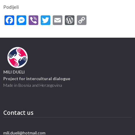
Podijeli
Facebook
Messenger
Viber
Twitter
Email
WordPress
Copy
Link
MILI DUELI
Project for intercultural dialogue
Made in Bosnia and Herzegovina
Contact us
mili.dueli@hotmail.com