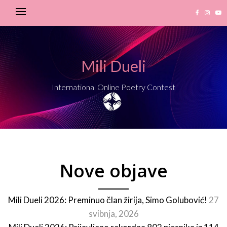
Mili Dueli
International Online Poetry Contest
Nove objave
Mili Dueli 2026: Preminuo član žirija, Simo Golubović!
27
svibnja, 2026