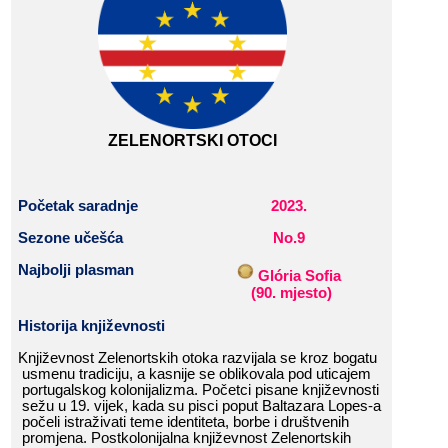
ZELENORTSKI​​ OTOCI
Početak
​​
saradnje
2023
.
Sezone​​ učešća
No.
9
Najbolji​​ plasman
​​
Glória​​ Sofia
​​
(
90
.​​ mjesto
)
Historija​​ k
njiževnost
i
Književnost​​ Zelenortskih​​ otoka​​ razvijala​​ se​​ kroz​​ bogatu​​
usmenu​​ tradiciju,​​ a​​ kasnije​​ se​​ oblikovala​​ pod​​ uticajem​​
portugalskog​​ kolonijalizma.​​ Početci​​ pisane​​ književnosti​​
sežu​​ u​​ 19.​​ vijek,​​ kada​​ su​​ pisci​​ poput​​ Baltazara​​ Lopes-a​​
počeli​​ istraživati​​ teme​​ identiteta,​​ borbe​​ i​​ društvenih​​
promjena.​​ Postkolonijalna​​ književnost​​ Zelenortskih​​