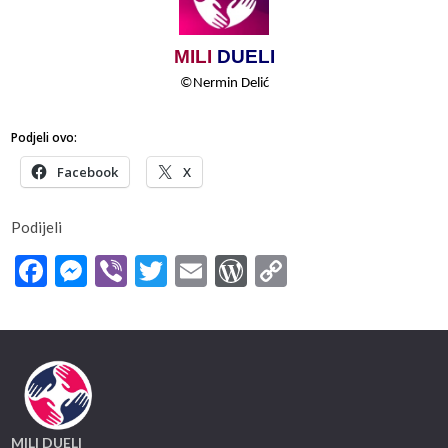
MILI
​​
DUELI
©
Nermin​​ Delić
Podjeli ovo:
Facebook
X
Podijeli
Facebook
Messenger
Viber
Twitter
Email
WordPress
Copy
Link
MILI DUELI