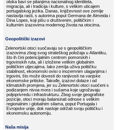
otoka​​ bavi​​ se​​ pitanjima​​ nacionalnog​​ identiteta,​​
migracija,​​ ali​​ i​​ tradicija​​ i​​ kulture,​​ s​​ velikim​​ uticajem​​
portugalskog​​ jezika.​​ Danas,​​ književnost​​ ove​​ zemlje​​
nastavlja​​ rasti,​​ s​​ autorima​​ poput​​ Germana​​ de​​ Almeida​​ i​​
Dina​​ Lopes,​​ koji​​ pišu​​ o​​ društvenim,​​ političkim​​ i​​
kulturnim​​ izazovima​​ modernog​​ života​​ na​​ otocima.​​
Geopolitički​​ izazovi
Zelenortski​​ otoci​​ suočavaju​​ se​​ s​​ geopolitičkim​​
izazovima​​ zbog​​ svog​​ strateškog​​ položaja​​ u​​ Atlantiku,​​
što​​ ih​​ čini​​ potencijalnim​​ centrom​​ pomorskih​​ i​​
trgovinskih​​ ruta,​​ ali​​ i​​ izložene​​ velikim​​ globalnim​​
političkim​​ utjecajima.​​ Iako​​ zemlja​​ uživa​​ političku​​
stabilnost,​​ ekonomski​​ ovisi​​ o​​ inozemnim​​ ulaganjima​​ i​​
trgovini,​​ što​​ može​​ dovesti​​ do​​ ranjivosti​​ na​​ vanjske​​
ekonomske​​ pritiske.​​ Takođe,​​ izazovi​​ dolaze​​ i​​ od​​
klimatskih​​ promjena,​​ jer​​ su​​ Zelenortski​​ otoci​​ suočeni​​ s​​
podizanjem​​ nivoa​​ mora​​ i​​ sušama​​ koje​​ ugrožavaju​​
poljoprivredu​​ i​​ infrastrukturu.​​ Zbog​​ svoje​​ geografske​​
pozicije,​​ otoci​​ moraju​​ balansirati​​ odnose​​ s​​ velikim​​
regionalnim​​ i​​ globalnim​​ silama,​​ poput​​ Portugala​​ i​​
Evropske​​ unije,​​ dok​​ nastoje​​ održati​​ svoju​​ političku​​ i​​
ekonomsku​​ autonomiju.​​
Naša​​ misija