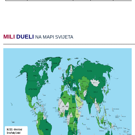
MILI
​​
DUELI
​​
NA​​ MAPI​​ SVIJETA
______________________________________________________