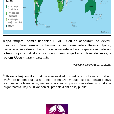
Mapa​​ svijeta:
​​ Zemlje​​ učesnice​​ u​​ Mili​​ Dueli​​ sa​​ aspektom​​ na​​ devetu​​
sezonu.​​ Sve​​ zemlje​​ u​​ kojima​​ je​​ ostvaren​​ interkulturalni​​ dijalog,​​
označene​​ su​​ zelenom​​ bojom,​​ a​​ nijansa​​ zelene​​ boje​​ odgovara​​ aktualnosti​​
i​​ trenutnoj​​ snazi​​ dijaloga.​​
Za​​ punu​​ vizualizaciju​​ karte,​​ desni​​ klik​​ miša,​​ a​​
potom​​
Open​​ image​​ in​​ new​​ tab
.​​
Posljednji​​ UPDATE​​ 21
.01.2025.
______________________________________________________
1
​​
Učešća​​ književnika​​
u​​ takmičarskom​​ dijelu​​ projekta​​ su​​ prikazana​​ u​​ tabeli.​​
Važno​​ je​​ napomenuti​​ da​​ se​​ u​​ njoj​​ ne​​ nalaze​​ svi​​ autori​​ koji​​ su​​ poslali​​ prijavu​​
za​​ učešće​​ na​​ takmičenju,​​ već​​ samo​​ oni​​ koji​​ su​​ prošli​​ prvu​​ selekciju​​ od​​ strane​​
organizatora​​ i​​ koji​​ su​​ u​​ konačnici​​ i​​ predstavljeni​​ našoj​​ publici.​​