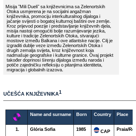
Misija​​ "Mili​​ Dueli"​​ sa​​ književnicima​​ sa​​ Zelenortskih​​
Otoka​​ usmjerena​​ je​​ na​​ socijalni​​ angažman​​
književnika,​​
promociju​​ interkulturalnog​​ dijaloga​​ i​​
jačanje​​ svijesti​​ o​​ bogatoj​​ kulturnoj​​ baštini​​ ove​​ zemlje.​​
Kroz​​ prijevod​​ poezije​​ i​​ predstavljanje​​ književnih​​ djela,​​
misija​​ nastoji​​ omogućiti​​ bolje​​ razumijevanje​​ jezika,​​
kulture​​ i​​ tradicije​​ Zelenortskih​​ Otoka,​​ stvarajući​​
mostove​​ između​​ Balkana​​ i​​ ove​​ atlantske​​ nacije.​​ Cilj​​ je​​
izgraditi​​ dublje​​ veze​​ između​​ Zelenortskih​​ Otoka​​ i​​
drugih​​ zemalja​​ svijeta,​​ kroz​​ književnost​​ koja​​
nadmašuje​​ geografske​​ i​​ kulturne​​ granice.​​ Ovaj​​ projekt​​
također​​ doprinosi​​ širenju​​ dijaloga​​ između​​ naroda​​ i​​
potiče​​ zajedničku​​ refleksiju​​ o​​ pitanjima​​ identiteta,​​
migracija​​ i​​ globalnih​​ izazova.
1
UČEŠĆA​​ KNJIŽEVNIKA
______________________________________________________
Name​​ and​​ surname
Born
Country
Place
Glória​​ Sofia
1985
Praia/Ro
​​ CAP