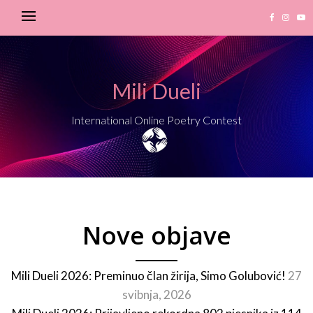
Mili Dueli
International Online Poetry Contest
Nove objave
Mili Dueli 2026: Preminuo član žirija, Simo Golubović!
27
svibnja, 2026