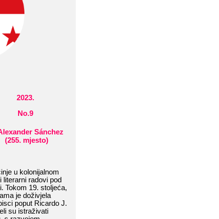
2023
.
No.
9
Alexander​​ Sánchez
​​
(
255
.​​ mjesto
)
je​​ u​​ kolonijalnom​​
​ literarni​​ radovi​​ pod​​
​​ To
kom​​ 19.​​ stoljeća,​​
a​​ je​​ doživjela​​
isci​​ poput​​ Ricardo​​ J.​​
​​ su​​ istraživati​​
​​ s​​ razvojem​​