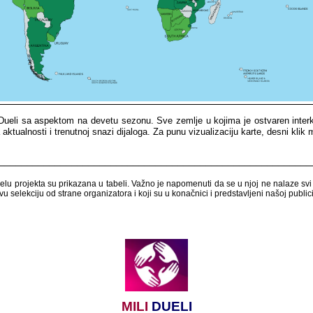
​​ Dueli​​ sa​​ aspektom​​ na​​ devetu​​ sezonu.​​ Sve​​ zemlje​​ u​​ kojima​​ je​​ ostvaren​​ inte
aktualnosti​​ i​​ trenutnoj​​ snazi​​ dijaloga.​​
Za​​ punu​​ vizualizaciju​​ karte,​​ desni​​ klik​​ 
___________________________________
_____________________
​​ projekta​​ su​​ prikazana​​ u​​ tabeli.​​ Važno​​ je​​ napomenuti​​ da​​ se​​ u​​ njoj​​ ne​​ nalaze​​ svi​​ a
u​​ selekciju​​ od​​ strane​​ organizatora​​ i​​ koji​​ su​​ u​​ konačnici​​ i​​ predstavljeni​​ našoj​​ publici.
MILI
​​
DUELI