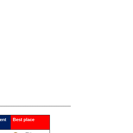
______________________________
ent
Best​​ place