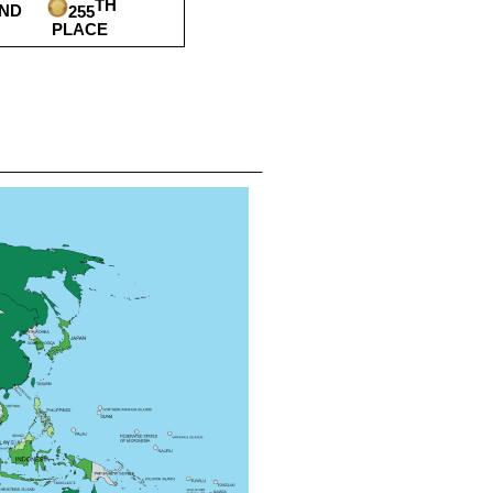
TH
UND
255
PLACE
______________________________