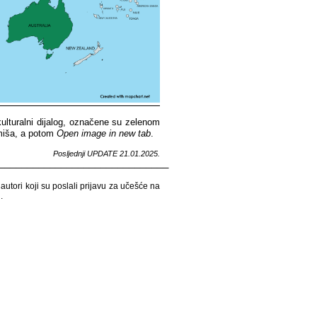
rkulturalni​​ dijalog,​​ označene​​ su​​ zelenom​​
miša,​​ a​​ potom​​
Open​​ image​​ in​​ new​​ tab
.​​
Posljednji​​ UPDATE​​ 21
.01.2025.
______________________________
utori​​ koji​​ su​​ poslali​​ prijavu​​ za​​ učešće​​ na​​
​​