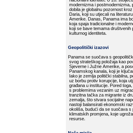
modernizma​​ i​​ postmodernizma,​​ 
dobila​​ je​​ globalnu​​ pozornost​​ kroz​
Daria,​​ koji​​ su​​ utjecali​​ na​​ literaturu​
Amerike.​​ Danas,​​ Panama​​ ima​​ bog
koja​​ spaja​​ tradicionalne​​ i​​ moderne
koji​​ se​​ bave​​ temama​​ društvenih​​ p
kulturnog​​ identiteta.
Geopolitički​​ izazovi
Panama​​ se​​ suočava​​ s​​ geopolitičk
svog​​ strateškog​​ položaja​​ kao​​ po
Sjeverne​​ i​​ Južne​​ Amerike,​​ a​​ pos
Panamskog​​ kanala,​​ koji​​ je​​ ključan​
Iako​​ je​​ zemlja​​ politički​​ stabilna,​​ 
uz​​ borbu​​ protiv​​ korupcije,​​ koja​​ ut
građana​​ u​​ institucije.​​ Pored​​ toga
s​​ problemima​​ vezanim​​ uz​​ migraciju,
tranzitna​​ tačka​​ za​​ migrante​​ iz​​ d
zemalja,​​ što​​ stvara​​ socijalne​​ nape
nastoji​​ balansirati​​ ekonomski​​ razv
okoliša,​​ budući​​ da​​ se​​ suočava​​ s​​ 
klimatskih​​ promjena,​​ koje​​ ugrožava
resurse.
Naša​​ misija