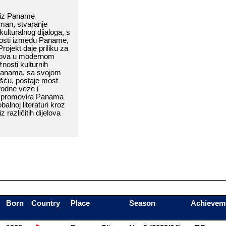
 iz​​ Paname​​
man,​​ stvaranje​​
kulturalnog​​ dijaloga,​​ s​​
sti​​ između​​ Paname,​​
 P
rojekt​​ daje​​ priliku​​ za​​
ova​​ u​​ modernom​​
žnosti​​ kulturnih​​
 Panama,​​ sa​​ svojom​​
​​ postaje​​ most​​
ne​​ veze​​ i​​
​​ promovira​​ Panama​​
balnoj​​ literaturi​​ kroz​​
​​ različitih​​ dijelova​​
________________________________________________________
Born
Country
Place
Season
Achievem