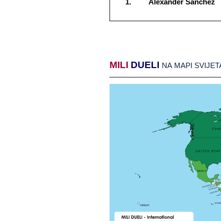
Alexander​​ Sánchez
MILI
​​
DUELI
​​
NA​​ MAPI​​ SVIJET
____________________________