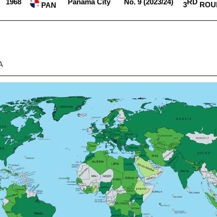
1968
Panama​​ City
No.​​ 9​​ (2023/24)
RD
3
​​ RO
​​ PAN
A
________________________________________________________