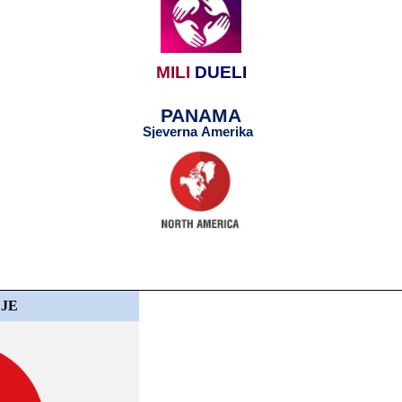
MILI
​​
DUELI
PANAMA
Sjeverna​​ Amerika
​​
​​
LJE