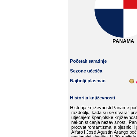
PANAMA
Početak
​​
saradnje
Sezone​​ učešća
Najbolji​​ plasman
​​
Historija​​ k
njiževnost
i
Historija​​ književnosti​​ Paname​​ počin
razdoblju,​​ kada​​ su​​ se​​ stvarali​​ prvi​
utjecaj
em​​ španjolske​​ književnosti.
nakon​​ sticanja​​ nezavisnosti,​​ Panam
procvat​​ romantizma,​​ a​​ pjesnici​​ i​​ p
Alfaro​​ i​​ José​​ Agustín​​ Arango​​ počeli
nacionalni​​ identitet.​​ U​​ 20.​​ stoljeću,