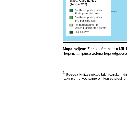
Mapa​​ svijeta:
​​ Zemlje​​ učesnice​​ u​​ Mili
bojom,​​ a​​ nijansa​​ zelene​​ boje​​ odgovara​​ 
____________________________
1
​​
Učešća​​ književnika​​
u​​ takmičarskom​​ dijelu
takmičenju,​​ već​​ samo​​ oni​​ koji​​ su​​ prošli​​ prv