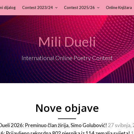
ni dijalog
Contest 2023/24
Contest 2025/26
Online Knjižara
Mili Dueli
International Online Poetry Contest
Nove objave
 Dueli 2026: Preminuo član žirija, Simo Golubović!
27 svibnja,
26: Prijavljeno rekordna 802 pjesnika iz 114 zemalja svijeta!
1