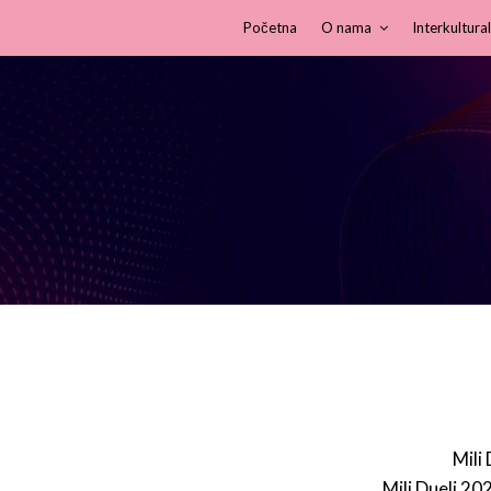
Početna
O nama
Interkultural
Mili
Mili Dueli 20