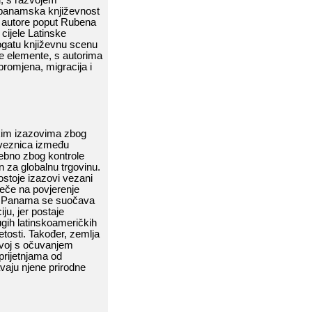
panamska​​ književnost​​
​ autore​​ poput​​ Rubena​​
​ cijele​​ Latinske​​
atu​​ književnu​​ scenu​​
​​ elemente,​​ s​​ autorima​​
romjena,​​ migracija​​ i​​
im​​ izazovima​​ zbog​​
veznica​​ između​​
ebno​​ zbog​​ kontrole​​
​ za​​ globalnu​​ trgovinu.​​
postoje​​ izazovi​​ vezani​​
ječe​​ na​​ povjerenje​​
,​​ Panama​​ se​​ suočava​​
​​ jer​​ postaje​​
rugih​​ latinskoameričkih​​
tosti.​​ Također,​​ zemlja​​
oj​​ s​​ očuvanjem​​
prijetnjama​​ od​​
ju​​ njene​​ prirodne​​