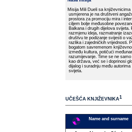
Misija​​ Mili​​ Dueli​​ sa​​ književnicima​​
usmjerena​​
je​​ na​​ društveni​​ angaž
prostora​​ za​​ promociju​​ mira​​ i​​ inter
ciljem​​ bolje​​ međusobne​​ povezano
Balkana​​ i​​ drugih​​ dijelova​​ svijeta.
​​
razmjenu​​ ideja,​​ razmatranje​​ izaz
društvu​​ te​​ podizanje​​ svijesti​​ o​​ va
razlika​​ i​​ zajedničkih​​ vrijednosti.​​
bogatom​​ savremenom​​ književnošću,
između​​ kultura,​​ potičući​​ međunarod
razumijevanje.​​ Time​​ se​​ ne​​ samo
kao​​ država,​​ već​​ se​​ i​​ doprinosi​​ glo
dijalog​​ i​​ suradnju​​ među​​ autorima​​ iz
svijeta.
1
UČEŠĆA​​ KNJIŽEVNIKA
____________________________
Name​​ and​​ surname