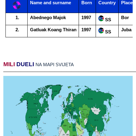
Name​​ and​​ surname
Born
Country
Place
Abednego​​ Majok
1997
Bor
​​ SS
Gatluak​​ Koang​​ Thiran
1997
Juba
​​ SS
MILI
​​
DUELI
​​
NA​​ MAPI​​ SVIJETA
______________________________________________________