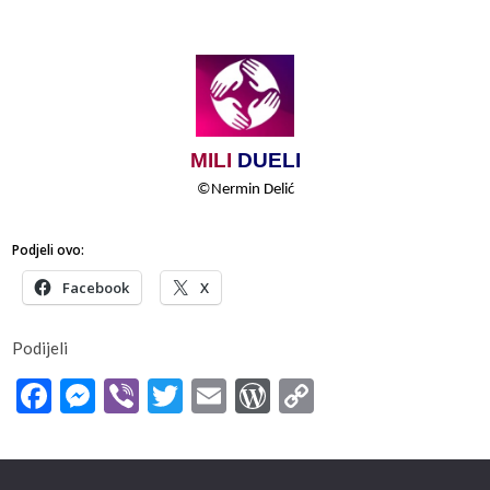
MILI
​​
DUELI
©
Nermin​​ Delić
Podjeli ovo:
Facebook
X
Podijeli
Facebook
Messenger
Viber
Twitter
Email
WordPress
Copy
Link