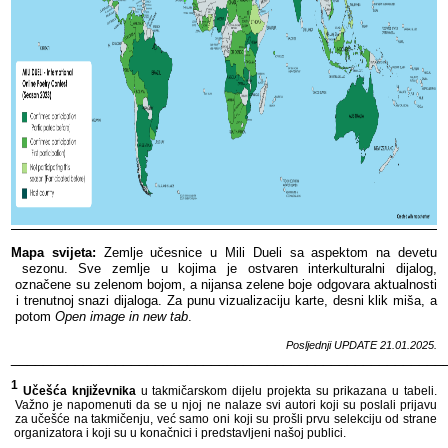
Mapa​​ svijeta:
​​ Zemlje​​ učesnice​​ u​​ Mili​​ Dueli​​ sa​​ aspektom​​ na​​ devetu​​
sezonu.​​ Sve​​ zemlje​​ u​​ kojima​​ je​​ ostvaren​​ interkulturalni​​ dijalog,​​
označene​​ su​​ zelenom​​ bojom,​​ a​​ nijansa​​ zelene​​ boje​​ odgovara​​ aktualnosti​​
i​​ trenutnoj​​ snazi​​ dijaloga.​​
Za​​ punu​​ vizualizaciju​​ karte,​​ desni​​ klik​​ miša,​​ a​​
potom​​
Open​​ image​​ in​​ new​​ tab
.​​
Posljednji​​ UPDATE​​ 21
.01.2025.
______________________________________________________
1
​​
Učešća​​ književnika​​
u​​ takmičarskom​​ dijelu​​ projekta​​ su​​ prikazana​​ u​​ tabeli.​​
Važno​​ je​​ napomenuti​​ da​​ se​​ u​​ njoj​​ ne​​ nalaze​​ svi​​ autori​​ koji​​ su​​ poslali​​ prijavu​​
za​​ učešće​​ na​​ takmičenju,​​ već​​ samo​​ oni​​ koji​​ su​​ prošli​​ prvu​​ selekciju​​ od​​ strane​​
organizatora​​ i​​ koji​​ su​​ u​​ konačnici​​ i​​ predstavljeni​​ našoj​​ publici.​​