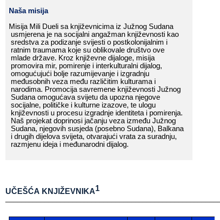
Naša​​ misija
Misija​​ Mili​​ Dueli​​ sa​​ književnicima​​ iz​​ Južnog​​ Sudana​​
usmjerena​​ je​​ na​​ socijalni​​ angažman​​ književnosti​​ kao​​
sredstva​​ za​​ podizanje​​ svijesti​​ o​​ postkolonijalnim​​ i​​
ratnim​​ traumama​​ koje​​ su​​ oblikovale​​ društvo​​ ove​​
mlade​​ države.​​ Kroz​​ književne​​ dijaloge,​​ misija​​
promovira​​ mir,​​ pomirenje​​ i​​ interkulturalni​​ dijalog,​​
omogućujući​​ bolje​​ razumijevanje​​ i​​ izgradnju​​
međusobnih​​ veza​​ među​​ različitim​​ kulturama​​ i​​
narodima.​​ Promocija​​ savremene​​ književnosti​​ Južnog​​
Sudana​​ omogućava​​ svijetu​​ da​​ upozna​​ njegove​​
socijalne,​​ političke​​ i​​ kulturne​​ izazove,​​ te​​ ulogu​​
književnosti​​ u​​ procesu​​ izgradnje​​ identi
teta​​ i​​ pomirenja.​​
Naš​​ projekat​​
doprinosi​​ jačanju​​ veza​​ između​​ Južnog​​
Sudana,​​ njegovih​​ susjeda​​ (posebno​​ Sudana),​​ Balkana​​
i​​ drugih​​ dijelova​​ svijeta,​​ otvarajući​​ vrata​​ za​​ suradnju,​​
razmjenu​​ ideja​​ i​​ međunarodni​​ dijalog.
1
UČEŠĆA​​ KNJIŽEVNIKA
______________________________________________________