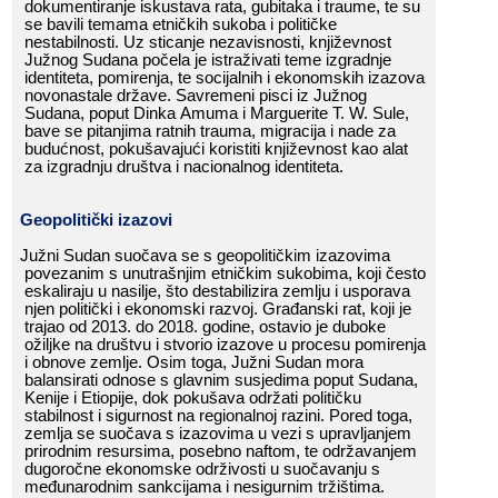
dokumentiranje​​ iskustava​​ rata,​​ gubitaka​​ i​​ traume,​​ te​​ su​​
se​​ bavili​​ temama​​ etničkih​​ sukoba​​ i​​ političke​​
nestabilnosti.​​ Uz​​ sticanje​​ nezavisnosti,​​ književnost​​
Južnog​​ Sudana​​ počela​​ je​​ istraživati​​ teme​​ izgradnje​​
identiteta,​​ pomirenja,​​ te​​ socijalnih​​ i​​ ekonomskih​​ izazova​​
novonastale​​ države.​​ Savremeni​​ pisci​​ iz​​ Južnog​​
Sudana,​​ poput​​ Dinka​​ Amuma​​ i​​ Marguerite​​ T.​​ W.​​ Sule,​​
bave​​ se​​ pitanjima​​ ratnih​​ trauma,​​ migracija​​ i​​ nade​​ za​​
budućnost,​​ pokušavajući​​ koristiti​​ književnost​​ kao​​ alat​​
za​​ izgradnju​​ društva​​ i​​ nacionalnog​​ identiteta.
Geopolitički​​ izazovi
Južni​​ Sudan​​ suočava​​ se​​ s​​ geopolitičkim​​ izazovima​​
povezanim​​ s​​ unutrašnjim​​ etničkim​​ sukobima,​​ koji​​ često​​
eskaliraju​​ u​​ nasilje,​​ što​​ destabilizira​​ zemlju​​ i​​ usporava​​
njen​​ politički​​ i​​ ekonomski​​ razvoj.​​ Građanski​​ rat,​​ koji​​ je​​
trajao​​ od​​ 2013.​​ do​​ 2018.​​ godine,​​ ostavio​​ je​​ duboke​​
ožiljke​​ na​​ društvu​​ i​​ stvorio​​ izazove​​ u​​ procesu​​ pomirenja​​
i​​ obnove​​ zemlje.​​ Osim​​ toga,​​ Južni​​ Sudan​​ mora​​
balansirati​​ odnose​​ s​​ glavnim​​ susjedima​​ poput​​ Sudana,​​
Ken
ij
e​​ i​​ Etiopije,​​ dok​​ pokušava​​ održati​​ političku​​
stabilnost​​ i​​ sigurnost​​ na​​ regionalnoj​​ razini.​​ Pored​​ toga,​​
zemlja​​ se​​ suočava​​ s​​ izazovima​​ u​​ vezi​​ s​​ upravljanjem​​
prirodnim​​ resursima,​​ posebno​​ naftom,​​ te​​ održavanjem​​
dugoročne​​ ekonomske​​ održivosti​​ u​​ suočavanju​​ s​​
međunarodnim​​ sankcijama​​ i​​ nesigurnim​​ tržištima.