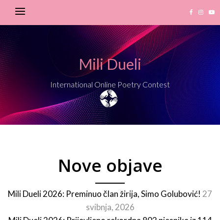
Mili Dueli
International Online Poetry Contest
Nove objave
Mili Dueli 2026: Preminuo član žirija, Simo Golubović!
27
svibnja, 2026