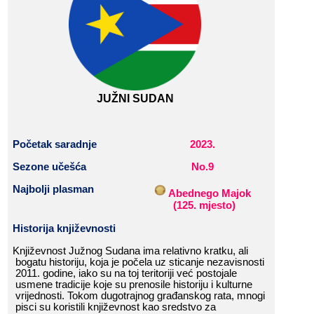
JUŽN
I​​ SUDAN
Početak
​​
saradnje
2023
.
Sezone​​ učešća
No.
9
Najbolji​​ plasman
Abednego​​ Majok
​​
​​
(
125
.​​ mjesto
)
Historija​​ k
njiževnost
i
Književnost​​ Južnog​​ Sudana​​ ima​​ relativno​​ kratku,​​ ali​​
bogatu​​
historiju
,​​ koja​​ je​​ počela​​ uz​​ sticanje​​ nezavisnosti​​
2011.​​ godine,​​ iako​​ su​​
na​​ toj​​ teritoriji
​​ već​​ postojale​​
usmene​​ tradicije​​ koje​​ su​​ prenosile​​
historiju
​​ i​​ kulturne​​
vrijednosti.
​​ To
kom​​ dugotrajnog​​ građanskog​​ rata,​​ mnogi​​
pisci​​ su​​ koristili​​ književnost​​ kao​​ sredstvo​​ za​​