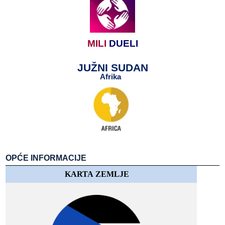
MILI
​​
DUELI
JUŽN
I​​ SUDAN
Afrika
​​
​​
OPĆE​​ INFORMACIJE
KARTA​​ ZEMLJE