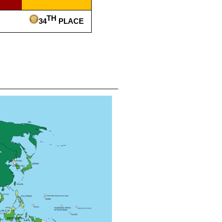
TH
34
​​ PLACE
______________________________