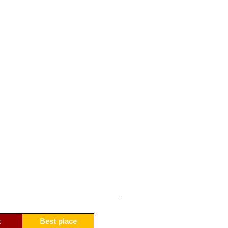
______________________________
t
Best​​ place