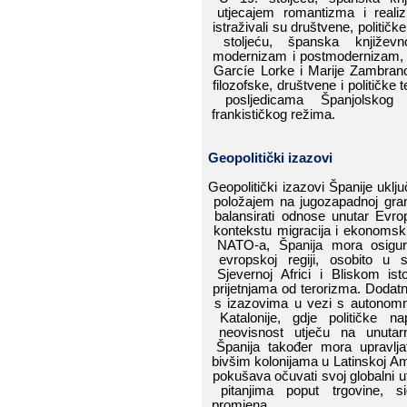
utjecajem​​ romantizma​​ i​​ realiz
istraživali​​ su​​ društvene,​​ političke​​ i
stoljeću,​​ španska​​ književnost
modernizam​​ i​​ postmodernizam,​​ 
Garcíe​​ Lorke
​​ i​​ Marije​​ Zambrano
filozofske,​​ društvene​​ i​​ političke​​ te
posljedicama​​ Španjolskog​​ gr
frankističkog​​ režima.
Geopolitički​​ izazovi
Geopolitički​​ izazovi​​ Španije​​ uključ
položajem​​ na​​ jugozapadnoj​​ grani
balansirati​​ odnose​​ unutar​​ Ev
rop
kontekstu​​ migracija​​ i​​ ekonomskih​​
NATO-a,​​ Španija​​ mor
a​​ osigur
ev
ropskoj​​ regiji,​​ osobito​​ u​​ s
Sjevernoj​​ Africi​​ i​​ Bliskom​​ istok
prijetnjama​​ od​​ terorizma.​​ Dodatno
s​​ izazovima​​ u​​ vezi​​ s​​ autonom
Katalonije,​​ gdje​​ političke​​ napet
neovisnost​​ utječu​​ na​​ unutarnju
Španija​​ također​​ mora​​ upravljati
bivšim​​ kolonijama​​ u​​ Latinskoj​​ Am
pokušava​​ očuvati​​ svoj​​ globalni​​ 
pitanjima​​ poput​​ trgovine,​​ sigu
promjena.