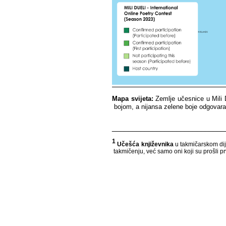
Mapa​​ svijeta:
​​ Zemlje​​ učesnice​​ u​​ Mili
bojom,​​ a​​ nijansa​​ zelene​​ boje​​ odgovara​​ 
____________________________
1
​​
Učešća​​ književnika​​
u​​ takmičarskom​​ dijelu
takmičenju,​​ već​​ samo​​ oni​​ koji​​ su​​ prošli​​ prv