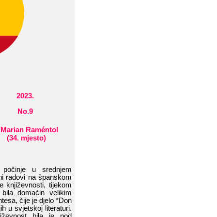
202
3
.
No.9
Marian​​ Raméntol
​​
(
34
.​​ mjesto
)
 počinje​​ u​​ srednjem​​
i​​ radovi​​ na​​ španskom​​
​ književnosti,​​ tijekom​​
​ bila​​ domaćin​​ velikim​​
,​​ čije​​ je​​ djelo​​ *Don​​
​​ u​​ svjetskoj​​ literaturi.​​
evnost​​ bila​​ je​​ pod​​