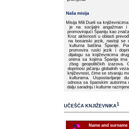
Naša​​ misija
Misija​​ Mili​​ Dueli​​ sa​​ književnicima​​ 
je​​ na​​ socijalni​​ angažman​​ i​​ 
promovirajući​​
Španiju
​​ kao​​ znač
Kroz​​ aktivnosti​​ u​​ oblasti​​ prevođ
na​​ bosanski​​ jezik,​​ nastoji​​ se​​ oču
kulturna​​ baština​​
Španije
.​​ Por
promovira​​
ruski
​​ jezik​​ i​​ dop
dijalogu​​ sa​​ književnicima​​ drugi
onima​​ sa​​ kojima​​
Španija
​​ ima
zbog​​ geopolitičkih​​ izazova.​​ Ov
doprinosi​​ jačanju​​ globalnih​​ veza​​
književnost,​​ čime​​ se​​ stvaraju​​ mo
kulturama.​​ Uspostavljanje​​ dugor
odnosa​​ sa​​
španskim
​​ autorima​​
dalju​​ saradnju​​ i​​ kulturne​​ razmjen
1
UČEŠĆA​​ KNJIŽEVNIKA
____________________________
Name​​ and​​ surname