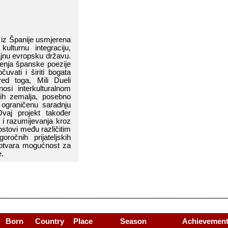
iz​​
Španije
​​ usmjerena​​
kulturnu​​ integraciju,​​
ajnu​​ evro
psku
​​ državu.​​
enja​​
španske
​​ poezije​​
vati​​ i​​ širiti​​ bogata​​
ed​​ toga,​​ Mili​​ Dueli​​
rinosi​​ interkulturalnom​​
h​​ zemalja,​​ posebno​​
​​ ograničenu​​ saradnju​​
aj​​ projekt​​ također​​
 i​​ razumijevanja​​ kroz​​
stovi​​ među​​ različitim​​
očnih​​ prijateljskih​​
 otvara​​ mogućnost​​ za​​
e.
________________________________________________________
Born
Country
Place
Season
Achievemen