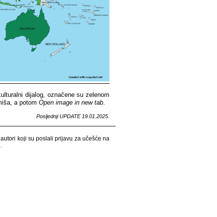
rkulturalni​​ dijalog,​​ označene​​ su​​ zelenom​​
miša,​​ a​​ potom​​
Open​​ image​​ in​​ new​​ tab
.​​
Posljednji​​ UPDATE​​ 19
.01.2025.
______________________________
utori​​ koji​​ su​​ poslali​​ prijavu​​ za​​ učešće​​ na​​
​​