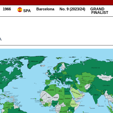
1966
Barcelona
No.​​ 9​​ (2023/24)
GRAND​​
​​ SPA
FINALIST
A
________________________________________________________