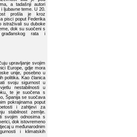
ma,​​ a​​
tadašnji​​ autori
​​ ljubavne​​ teme.​​ U​​ 20.​​
​​ prošla​​ je​​ kroz​​
a​​
pisci​​ poput​​ Federika​​
​​ istraživali​​ su​​ duboke​​
me,​​ dok​​ su​​ suočeni​​ s​​
ađanskog​​ rata​​ i​​
uju​​ upravljanje​​ svojim​​
ci​​ Europe,​​ gdje​​ m
ora​​
ske​​ unije,​​ posebno​​ u​​
 politika.​​ Kao​​ članica​​
ati​​ svoju​​ sigurnost​​ u​​
vjetlu​​ nestabilnosti​​ u​​
u,​​ te​​ je​​ suočena​​ s​​
,​​ Španija​​ se​​ suočava​​
nim​​ pokrajinama​​ poput​​
osti​​ i​​ zahtjevi​​ za​​
​​ stabilnost​​ zemlje.​​
​​ svojim​​ odnosima​​ s​​
erici,​​ dok​​ istovremeno​​
utjecaj​​ u​​ međunarodnim​​
rnosti​​ i​​ klimatskih​​