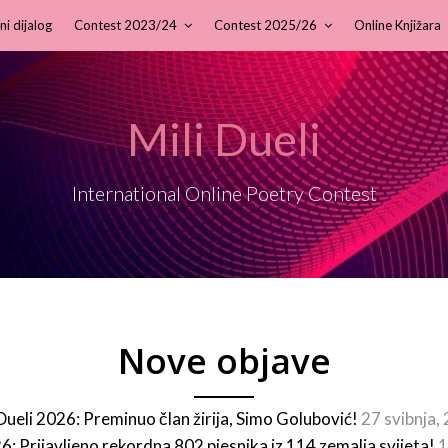
ni dijalog
Contest 2023/24
Contest 2025/26
Online Knjižara
Mili Dueli
International Online Poetry Contest
Nove objave
 Dueli 2026: Preminuo član žirija, Simo Golubović!
27 svibnja,
26: Prijavljeno rekordna 802 pjesnika iz 114 zemalja svijeta!
1