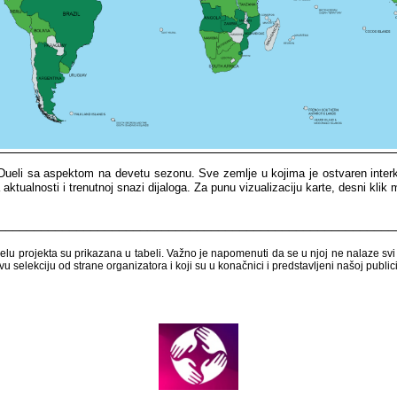
​​ Dueli​​ sa​​ aspektom​​ na​​ devetu​​ sezonu.​​ Sve​​ zemlje​​ u​​ kojima​​ je​​ ostvaren​​ inte
aktualnosti​​ i​​ trenutnoj​​ snazi​​ dijaloga.​​
Za​​ punu​​ vizualizaciju​​ karte,​​ desni​​ klik​​ 
___________________________________
_____________________
​​ projekta​​ su​​ prikazana​​ u​​ tabeli.​​ Važno​​ je​​ napomenuti​​ da​​ se​​ u​​ njoj​​ ne​​ nalaze​​ svi​​ a
u​​ selekciju​​ od​​ strane​​ organizatora​​ i​​ koji​​ su​​ u​​ konačnici​​ i​​ predstavljeni​​ našoj​​ publici.