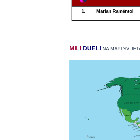
Marian​​ Raméntol
MILI
​​
DUELI
​​
NA​​ MAPI​​ SVIJET
____________________________