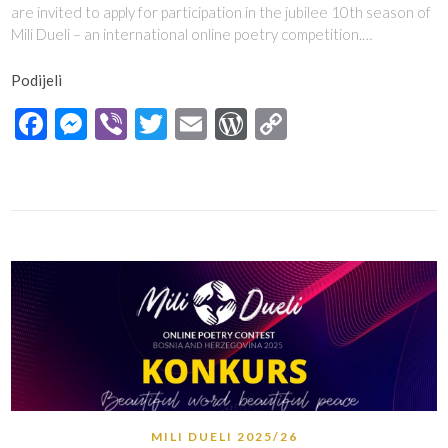
are invited to apply for participation in the jubilee 10th season of
Mili Dueli – an international online poetry competition.…
Podijeli
Facebook
Messenger
Viber
Twitter
Email
WordPress
Copy
Link
MILI DUELI 2025/26