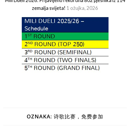
Mili Dueli 2026: Prijavljeno rekordna 802 pjesnika iz 114
zemalja svijeta!
1 ožujka, 2026
OZNAKA:
诗歌比赛，免费参加