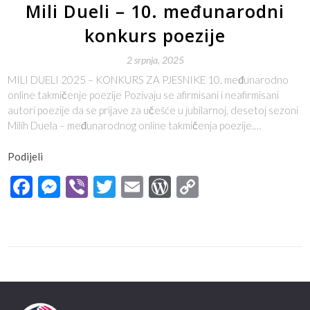
Mili Dueli – 10. međunarodni
konkurs poezije
2 srpnja, 2025
MILI DUELI 2025 – KONKURS ZA PJESNIKE 10. međunarodno
online takmičenje poezije Pozivaju se afirmisani i neafirmisani
autori poezije da se prijave za učešće u jubilarnoj, desetoj sezoni
Milih Duela – međunarodnog online takmičenja poezije.…
Podijeli
Facebook
Messenger
Viber
Twitter
Email
WordPress
Copy
Link