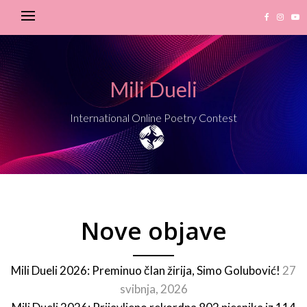
Mili Dueli
International Online Poetry Contest
Nove objave
Mili Dueli 2026: Preminuo član žirija, Simo Golubović!
27
svibnja, 2026