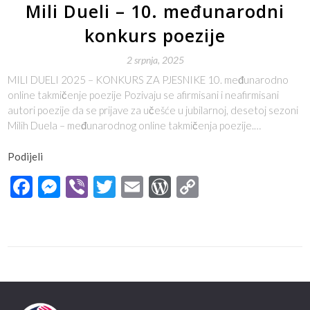
Mili Dueli – 10. međunarodni
konkurs poezije
2 srpnja, 2025
MILI DUELI 2025 – KONKURS ZA PJESNIKE 10. međunarodno
online takmičenje poezije Pozivaju se afirmisani i neafirmisani
autori poezije da se prijave za učešće u jubilarnoj, desetoj sezoni
Milih Duela – međunarodnog online takmičenja poezije.…
Podijeli
Facebook
Messenger
Viber
Twitter
Email
WordPress
Copy
Link