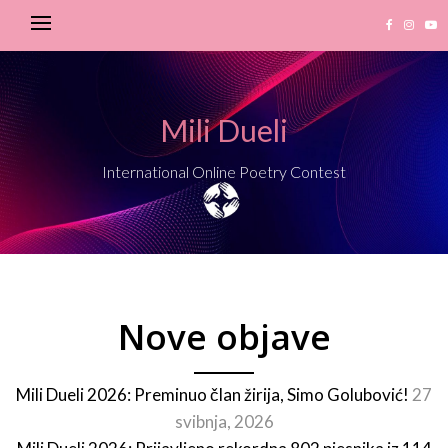
Mili Dueli
International Online Poetry Contest
Nove objave
Mili Dueli 2026: Preminuo član žirija, Simo Golubović!
27
svibnja, 2026