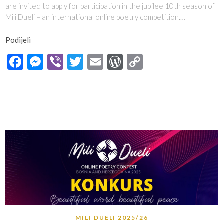
are invited to apply for participation in the jubilee 10th season of
Mili Dueli – an international online poetry competition.…
Podijeli
Facebook
Messenger
Viber
Twitter
Email
WordPress
Copy
Link
MILI DUELI 2025/26