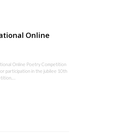
ational Online
onal Online Poetry Competition
r participation in the jubilee 10th
tition.…
s