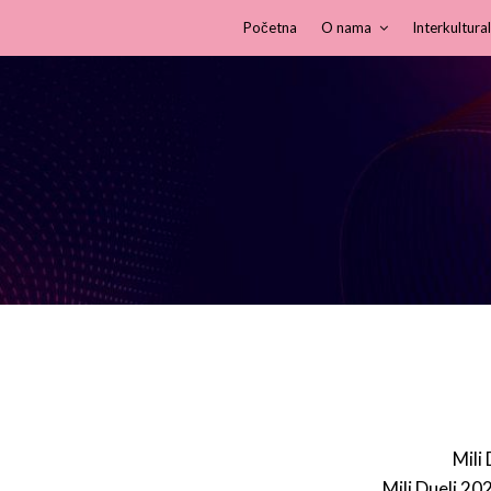
Početna
O nama
Interkultural
Mili
Mili Dueli 20