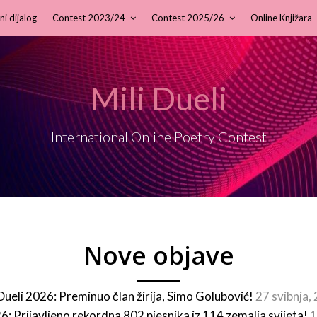
ni dijalog
Contest 2023/24
Contest 2025/26
Online Knjižara
Mili Dueli
International Online Poetry Contest
Nove objave
 Dueli 2026: Preminuo član žirija, Simo Golubović!
27 svibnja,
26: Prijavljeno rekordna 802 pjesnika iz 114 zemalja svijeta!
1