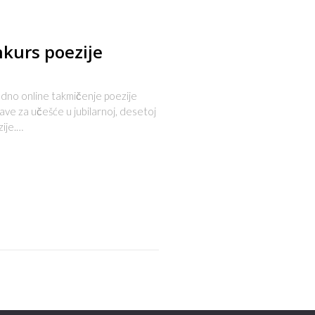
nkurs poezije
o online takmičenje poezije
ijave za učešće u jubilarnoj, desetoj
ije.…
s