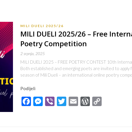
MILI DUELI 2025/26
MILI DUELI 2025/26 – Free Intern
Poetry Competition
2 srpnja, 2025
MILI DUELI 2025 – FREE POETRY CONTEST 10th Internati
Both established and emerging poets are invited to apply fo
season of Mili Dueli – an international online poetry compe
Podijeli
Facebook
Messenger
Viber
Twitter
Email
WordPres
Copy
Link