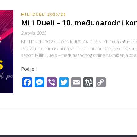
MILI DUELI 2025/26
Mili Dueli – 10. međunarodni ko
2 srpnja, 2025
MILI DUELI 2025 – KONKURS ZA PJESNIKE 10. međunarodn
Pozivaju se afirmisani i neafirmisani autori poezije da se pr
sezoni Milih Duela – međunarodnog online takmičenja poez
Podijeli
Facebook
Messenger
Viber
Twitter
Email
WordPres
Copy
Link