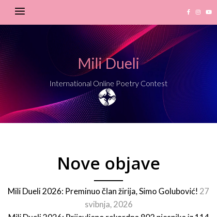
Mili Dueli
International Online Poetry Contest
Nove objave
Mili Dueli 2026: Preminuo član žirija, Simo Golubović!
27
svibnja, 2026