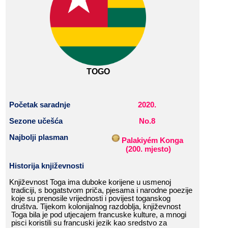
TOGO
Početak
​​
saradnje
2020
.
Sezone​​ učešća
No.
8
Najbolji​​ plasman
Palakiyém​​ Konga
​​
​​
(
2
00
.​​ mjesto
)
Historija​​ k
njiževnost
i
Književnost​​ Toga​​ ima​​ duboke​​ korijene​​ u​​ usmenoj​​
tradiciji,​​ s​​ bogatstvom​​ priča,​​ pjesama​​ i​​ narodne​​ poezije​​
koje​​ su​​ prenosile​​ vrijednosti​​ i​​ povijest​​ toganskog​​
društva.​​ Tijekom​​ kolonijalnog​​ razdoblja,​​ književnost​​
Toga​​ bila​​ je​​ pod​​ utjecajem​​ francuske​​ kulture,​​ a​​ mnogi​​
pisci​​ koristili​​ su​​ francuski​​ jezik​​ kao​​ sredstvo​​ za​​