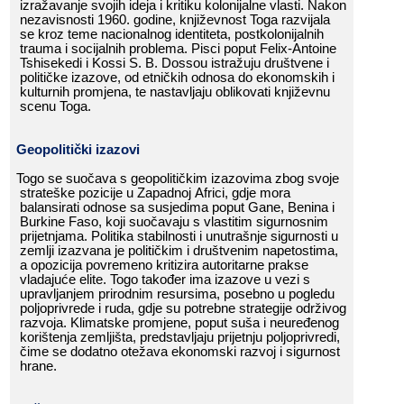
izražavanje​​ svojih​​ ideja​​ i​​ kritiku​​ kolonijalne​​ vlasti.​​ Nakon​​
nezavisnosti​​ 1960.​​ godine,​​ književnost​​ Toga​​ razvijala​​
se​​ kroz​​ teme​​ nacionalnog​​ identiteta,​​ postkolonijalnih​​
trauma​​ i​​ socijalnih​​ problema.​​ Pisci​​ poput​​ Felix-Antoine​​
Tshisekedi​​ i​​ Kossi​​ S.​​ B.​​ Dossou​​ istražuju​​ društvene​​ i​​
političke​​ izazove,​​ od​​ etničkih​​ odnosa​​ do​​ ekonomskih​​ i​​
kulturnih​​ promjena,​​ te​​ nastavljaju​​ oblikovati​​ književnu​​
scenu​​ Toga.​​
Geopolitički​​ izazovi
Togo​​ se​​ suočava​​ s​​ geopolitičkim​​ izazovima​​ zbog​​ svoje​​
strateške​​ pozicije​​ u​​ Zapadnoj​​ Africi,​​ gdje​​ mora​​
balansirati​​ odnose​​ sa​​ susjedima​​ poput​​ Gane,​​ Benina​​ i​​
Burkine​​ Faso,​​ koji​​ suočavaju​​ s​​ vlastitim​​ sigurnosnim​​
prijetnjama.​​ Politika​​ stabilnosti​​ i​​ unutrašnje​​ sigurnosti​​ u​​
zemlji​​ izazvana​​ je​​ političkim​​ i​​ društvenim​​ napetostima,​​
a​​ opozicija​​ povremeno​​ kritizira​​ autoritarne​​ prakse​​
vladajuće​​ elite.​​ Togo​​ također​​ ima​​ izazove​​ u​​ vezi​​ s​​
upravljanjem​​ prirodnim​​ resursima,​​ posebno​​ u​​ pogledu​​
poljoprivrede​​ i​​ ruda,​​ gdje​​ su​​ potrebne​​ strategije​​ održivog​​
razvoja.​​ Klimatske​​ promjene,​​ poput​​ suša​​ i​​ neuređenog​​
korištenja​​ zemljišta,​​ predstavljaju​​ prijetnju​​ poljoprivredi,​​
čime​​ se​​ dodatno​​ otežava​​ ekonomski​​ razvoj​​ i​​ sigurnost​​
hrane.​​