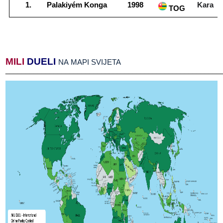
Palakiyém​​ Konga
1998
Kara
TOG
MILI
​​
DUELI
​​
NA​​ MAPI​​ SVIJETA
______________________________________________________