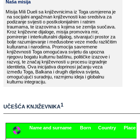
Naša​​ misija
Misija​​ Mili​​ Dueli​​ sa​​ književnicima​​ iz​​ Toga​​ usmjerena​​ je​​
na​​ socijalni​​ angažman​​ književnosti​​ kao​​ sredstva​​ za​​
podizanje​​ svijesti​​ o​​ postkolonijalnim​​ i​​ ratnim​​
traumama,​​ te​​ izazovima​​ s​​ kojima​​ se​​ zemlja​​ suočava.​​
Kroz​​ književne​​ dijaloge,​​ misija​​ promovira​​ mir,​​
pomirenje​​ i​​ interkulturalni​​ dijalog,​​ stvarajući​​ prostor​​ za​​
bolje​​ razumijevanje​​ i​​ međusobne​​ veze​​ među​​ različitim​​
kulturama​​ i​​ narodima.​​ Promocija​​ savremene​​
književnosti​​ Toga​​ omogućava​​ svijetu​​ da​​ upozna​​
njegovu​​ bogatu​​ kulturnu​​ baštinu,​​ političke​​ izazove​​ i​​
razvoj,​​ te​​ značaj​​ književnosti​​ u​​ procesu​​ izgradnje​​
identiteta.​​ Ova​​ inicijativa​​ doprinosi​​ jačanju​​ veza​​
između​​ Toga,​​ Balkana​​ i​​ drugih​​ dijelova​​ svijeta,​​
omogućujući​​ suradnju,​​ razmjenu​​ ideja​​ i​​ globalnu​​
kulturnu​​ integraciju.​​
1
UČEŠĆA​​ KNJIŽEVNIKA
______________________________________________________
Name​​ and​​ surname
Born
Country
Place