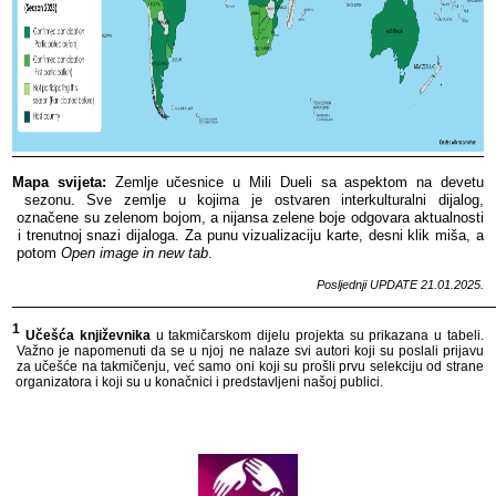
Mapa​​ svijeta:
​​ Zemlje​​ učesnice​​ u​​ Mili​​ Dueli​​ sa​​ aspektom​​ na​​ devetu​​
sezonu.​​ Sve​​ zemlje​​ u​​ kojima​​ je​​ ostvaren​​ interkulturalni​​ dijalog,​​
označene​​ su​​ zelenom​​ bojom,​​ a​​ nijansa​​ zelene​​ boje​​ odgovara​​ aktualnosti​​
i​​ trenutnoj​​ snazi​​ dijaloga.​​
Za​​ punu​​ vizualizaciju​​ karte,​​ desni​​ klik​​ miša,​​ a​​
potom​​
Open​​ image​​ in​​ new​​ tab
.​​
Posljednji​​ UPDATE​​ 21
.01.2025.
______________________________________________________
1
​​
Učešća​​ književnika​​
u​​ takmičarskom​​ dijelu​​ projekta​​ su​​ prikazana​​ u​​ tabeli.​​
Važno​​ je​​ napomenuti​​ da​​ se​​ u​​ njoj​​ ne​​ nalaze​​ svi​​ autori​​ koji​​ su​​ poslali​​ prijavu​​
za​​ učešće​​ na​​ takmičenju,​​ već​​ samo​​ oni​​ koji​​ su​​ prošli​​ prvu​​ selekciju​​ od​​ strane​​
organizatora​​ i​​ koji​​ su​​ u​​ konačnici​​ i​​ predstavljeni​​ našoj​​ publici.​​