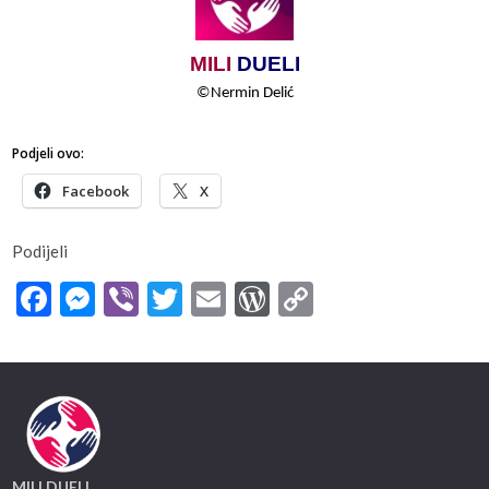
MILI
​​
DUELI
©
Nermin​​ Delić
Podjeli ovo:
Facebook
X
Podijeli
Facebook
Messenger
Viber
Twitter
Email
WordPress
Copy
Link
MILI DUELI