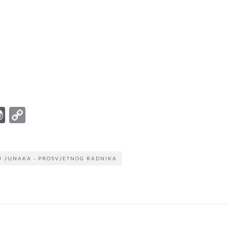
r
ter
mail
WordPress
Copy
Link
U JUNAKA - PROSVJETNOG RADNIKA