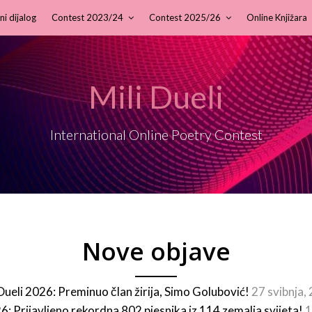
ni dijalog
Contest 2023/24
Contest 2025/26
Online Knjižara
Mili Dueli
International Online Poetry Contest
Nove objave
 Dueli 2026: Preminuo član žirija, Simo Golubović!
27 svibnja,
26: Prijavljeno rekordna 802 pjesnika iz 114 zemalja svijeta!
1