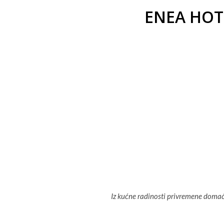
ENEA HOTI
Iz kućne radinosti privremene domać