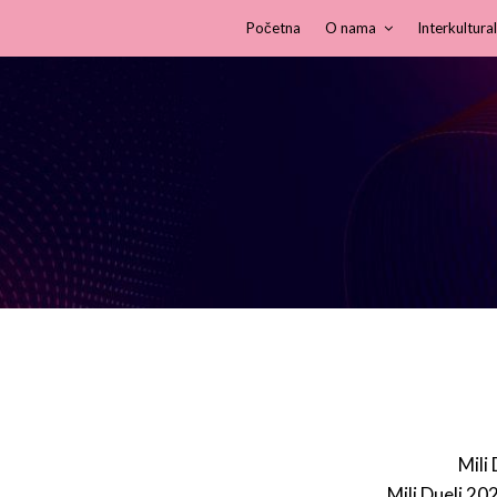
Početna
O nama
Interkultural
Mili
Mili Dueli 20