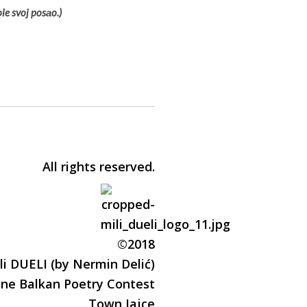
le svoj posаo.)
All rights reserved.
©2018
li DUELI (by Nermin Delić)
ine Balkan Poetry Contest
Town Jajce