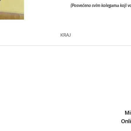
(Posvećeno svim kolegаmа koji vo
KRAJ
Mi
Onl