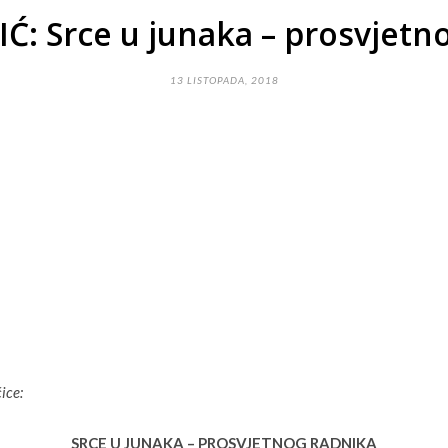
Ć: Srce u junaka – prosvjetno
13 LISTOPADA, 2018
ice:
SRCE U JUNAKA – PROSVJETNOG RADNIKA