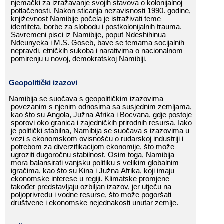
njemački​​ za​​ izražavanje​​ svojih​​ stavova​​ o​​ kolonijalnoj​​
potlačenosti.​​ Nakon​​ sticanja​​ nezavisnosti​​ 1990.​​ godine,​​
književnost​​ Namibije​​ počela​​ je​​ istraživati​​ teme​​
identiteta,​​ borbe​​ za​​ slobodu​​ i​​ postkolonijalnih​​ trauma.​​
Savremeni​​ pisci​​ iz​​ Namibije,​​ poput​​ Ndeshihinua​​
Ndeunyeka​​ i​​ M.S.​​ Goseb,​​ bave​​ se​​ temama​​ socijalnih​​
nepravdi,​​ etničkih​​ sukoba​​ i​​ narativima​​ o​​ nacionalnom​​
pomirenju​​ u​​ novoj,​​ demokratskoj​​ Namibiji.​​
Geopolitički​​ izazovi
Namibija​​ se​​ suočava​​ s​​ geopolitičkim​​ izazovima​​
povezanim​​ s​​ njenim​​ odnosima​​ sa​​ susjednim​​ zemljama,​​
kao​​ što​​ su​​ Angola,​​ Južna​​ Afrika​​ i​​ Bocvana,​​ gdje​​ postoje​​
sporovi​​ oko​​ granica​​ i​​ zajedničkih​​ prirodnih​​ resursa.​​ Iako​​
je​​ politički​​ stabilna,​​ Namibija​​ se​​ suočava​​ s​​ izazovima​​ u​​
vezi​​ s​​ ekonomskom​​ ovisnošću​​ o​​ rudarskoj​​ industriji​​ i​​
potrebom​​ za​​ diverzifikacijom​​ ekonomije,​​ što​​ može​​
ugroziti​​ dugoročnu​​ stabilnost.​​ Osim​​ toga,​​ Namibija​​
mora​​ balansirati​​ vanjsku​​ politiku​​ s​​ velikim​​ globalnim​​
igračima,​​ kao​​ što​​ su​​ Kina​​ i​​ Južna​​ Afrika,​​ koji​​ imaju​​
ekonomske​​ interese​​ u​​ regiji.​​ Klimatske​​ promjene​​
također​​ predstavljaju​​ ozbiljan​​ izazov,​​ jer​​ utječu​​ na​​
poljoprivredu​​ i​​ vodne​​ resurse,​​ što​​ može​​ pogoršati​​
društvene​​ i​​ ekonomske​​ nejednakosti​​ unutar​​ zemlje.​​