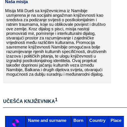
Naša​​ misija
Misija​​ Mili​​ Dueli​​ sa​​ književnicima​​ iz​​ Namibije​​
usmjerena​​ je​​ na​​ socijalni​​ angažman​​ književnosti​​ kao​​
sredstva​​ za​​ podizanje​​ svijesti​​ o​​ postkolonijalnim​​ i​​
ratnim​​ traumama,​​ koje​​ su​​ oblikovale​​ povijest​​ i​​ društvo​​
ove​​ zemlje.​​ Kroz​​ dijalog​​ s​​ pisci,​​ misija​​ nastoji​​
promovirati​​ mir,​​ pomirenje​​ i​​ interkulturalni​​ dijalog,​​
stvarajući​​ prostor​​ za​​ razumijevanje​​ i​​ zajedničke​​
vrijednosti​​ među​​ različitim​​ kulturama.​​ Promocija​​
savremene​​ književnosti​​ Namibije​​ omogućava​​ bolje​​
razumijevanje​​ njenih​​ kulturnih​​ specifičnosti,​​ društvenih​​
izazova​​ i​​ političkih​​ pitanja,​​ te​​ ulogu​​ književnosti​​ u​​
izgradnji​​ p
ostkolonijalnog​​ identiteta.​​ Ovaj​​ projekat​​
također​​ doprinosi​​ jačanju​​ kulturnih​​ veza​​ između​​
Namibije,​​ Balkana​​ i​​ drugih​​ dijelova​​ svijeta,​​ otvarajući​​
mogućnosti​​ za​​ dublju​​ suradnju​​ i​​ međunarodni​​ dijalog.​​
1
UČEŠĆA​​ KNJIŽEVNIKA
______________________________________________________
Name​​ and​​ surname
Born
Country
Place