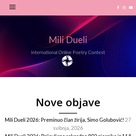
Mili Dueli
International Online Poetry Contest
Nove objave
Mili Dueli 2026: Preminuo član žirija, Simo Golubović!
27
svibnja, 2026