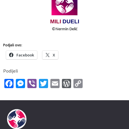
MILI
​​
DUELI
©
Nermin​​ Delić
Podjeli ovo:
Facebook
X
Podijeli
Facebook
Messenger
Viber
Twitter
Email
WordPress
Copy
Link