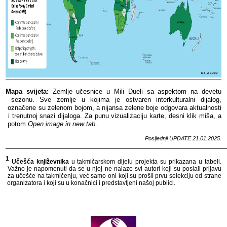
Mapa​​ svijeta:
​​ Zemlje​​ učesnice​​ u​​ Mili​​ Dueli​​ sa​​ aspektom​​ na​​ devetu​​
sezonu.​​ Sve​​ zemlje​​ u​​ kojima​​ je​​ ostvaren​​ interkulturalni​​ dijalog,​​
označene​​ su​​ zelenom​​ bojom,​​ a​​ nijansa​​ zelene​​ boje​​ odgovara​​ aktualnosti​​
i​​ trenutnoj​​ snazi​​ dijaloga.​​
Za​​ punu​​ vizualizaciju​​ karte,​​ desni​​ klik​​ miša,​​ a​​
potom​​
Open​​ image​​ in​​ new​​ tab
.​​
Posljednji​​ UPDATE​​ 21
.01.2025.
______________________________________________________
1
​​
Učešća​​ književnika​​
u​​ takmičarskom​​ dijelu​​ projekta​​ su​​ prikazana​​ u​​ tabeli.​​
Važno​​ je​​ napomenuti​​ da​​ se​​ u​​ njoj​​ ne​​ nalaze​​ svi​​ autori​​ koji​​ su​​ poslali​​ prijavu​​
za​​ učešće​​ na​​ takmičenju,​​ već​​ samo​​ oni​​ koji​​ su​​ prošli​​ prvu​​ selekciju​​ od​​ strane​​
organizatora​​ i​​ koji​​ su​​ u​​ konačnici​​ i​​ predstavljeni​​ našoj​​ publici.​​