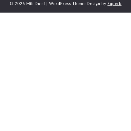
© 2026 Mili Dueli
| WordPress Theme Design by
Superb