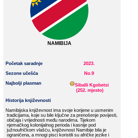
NAMIBIJA
Početak
​​
saradnje
2023
.
Sezone​​ učešća
No.9
Najbolji​​ plasman
Siballi​​ Kgobetsi
​​
(
252
.​​ mjesto
)
Historija​​ k
njiževnost
i
Namibijska​​ književnost​​ ima​​ svoje​​ korijene​​ u​​ usmenim​​
tradicijama,​​ koje​​ su​​ bile​​ ključne​​ za​​ prenošenje​​ povijesti,​​
običaja​​ i​​ vrijednosti​​ među​​ narodima.​​ Tijekom​​
njemačkog​​ kolonijalnog​​ perioda​​ i​​ kasnije​​ pod​​
južnoufričkom​​ vlašću,​​ književnost​​ Namibije​​ bila​​ je​​
ograničena,​​ a​​ mnogi​​ pisci​​ koristili​​ su​​ afričke​​ jezike​​ i​​