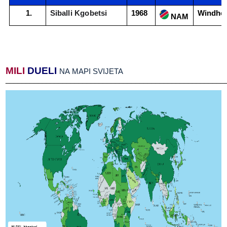
Siballi​​ Kgobetsi
1968
Windho
​​ NAM
MILI
​​
DUELI
​​
NA​​ MAPI​​ SVIJETA
______________________________________________________