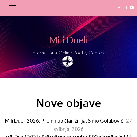
Mili Dueli
International Online Poetry Contest
Nove objave
Mili Dueli 2026: Preminuo član žirija, Simo Golubović!
27
svibnja, 2026