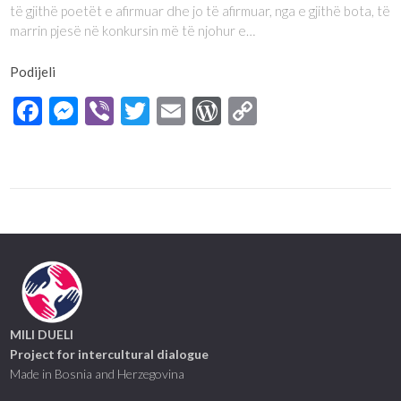
të gjithë poetët e afirmuar dhe jo të afirmuar, nga e gjithë bota, të
marrin pjesë në konkursin më të njohur e…
Podijeli
Facebook
Messenger
Viber
Twitter
Email
WordPress
Copy
Link
MILI DUELI
Project for intercultural dialogue
Made in Bosnia and Herzegovina