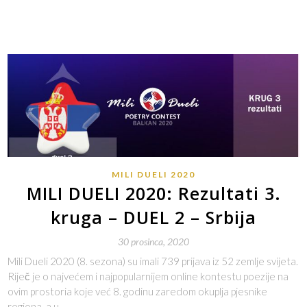
MILI DUELI 2020
MILI DUELI 2020: Rezultati 3.
kruga – DUEL 2 – Srbija
30 prosinca, 2020
Mili Dueli 2020 (8. sezona) su imali 739 prijava iz 52 zemlje svijeta.
Riječ je o najvećem i najpopularnijem online kontestu poezije na
ovim prostoria koje već 8. godinu zaredom okuplja pjesnike
regiona, a u…