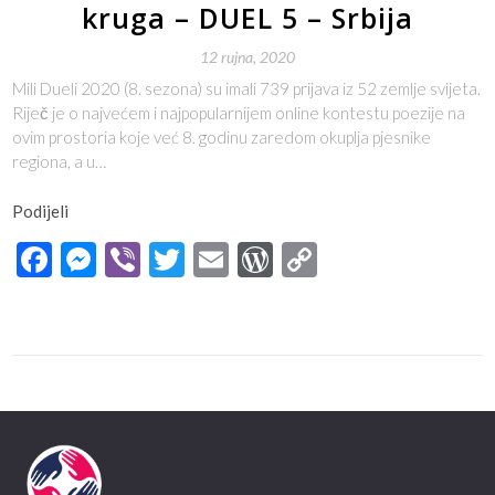
kruga – DUEL 5 – Srbija
12 rujna, 2020
Mili Dueli 2020 (8. sezona) su imali 739 prijava iz 52 zemlje svijeta.
Riječ je o najvećem i najpopularnijem online kontestu poezije na
ovim prostoria koje već 8. godinu zaredom okuplja pjesnike
regiona, a u…
Podijeli
Facebook
Messenger
Viber
Twitter
Email
WordPress
Copy
Link