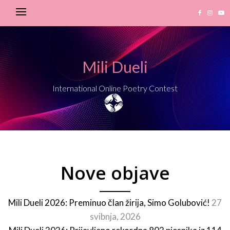
Mili Dueli
International Online Poetry Contest
Nove objave
Mili Dueli 2026: Preminuo član žirija, Simo Golubović!
27
svibnja, 2026