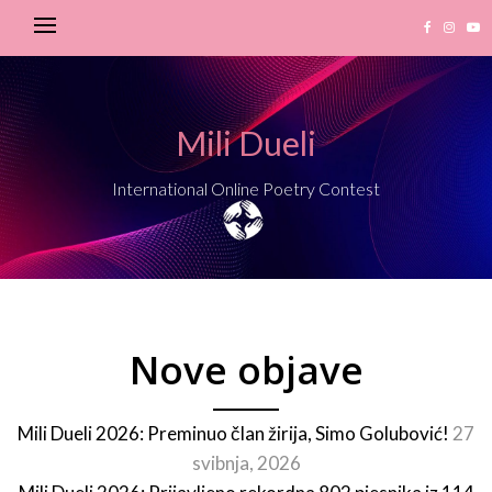
Mili Dueli
International Online Poetry Contest
Nove objave
Mili Dueli 2026: Preminuo član žirija, Simo Golubović!
27
svibnja, 2026