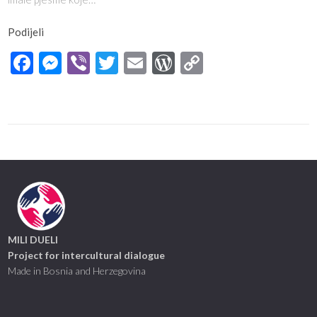
Podijeli
Facebook
Messenger
Viber
Twitter
Email
WordPress
Copy
Link
MILI DUELI
Project for intercultural dialogue
Made in Bosnia and Herzegovina