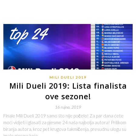
MILI DUELI 2019
Mili Dueli 2019: Lista finalista
ove sezone!
16 rujna, 2019
Finale Mili Dueli 2019 samo što nije počelo! Za par dana ćete
moći vidjeti i glasati za pjesme 24 naša najbolja autora! Prilikom
biranja autora, kroz pet krugova takmičenja, presudnu ulogu su
imale pjesme koje…