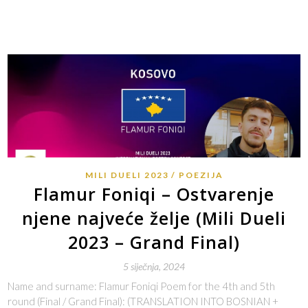
MILI DUELI 2023
POEZIJA
Flamur Foniqi – Ostvarenje
njene najveće želje (Mili Dueli
2023 – Grand Final)
5 siječnja, 2024
Name and surname: Flamur Foniqi Poem for the 4th and 5th
round (Final / Grand Final): (TRANSLATION INTO BOSNIAN +