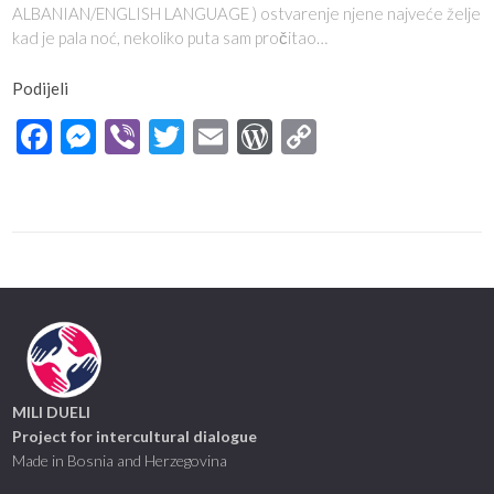
ALBANIAN/ENGLISH LANGUAGE ) ostvarenje njene najveće želje
kad je pala noć, nekoliko puta sam pročitao…
Podijeli
Facebook
Messenger
Viber
Twitter
Email
WordPress
Copy
Link
MILI DUELI
Project for intercultural dialogue
Made in Bosnia and Herzegovina