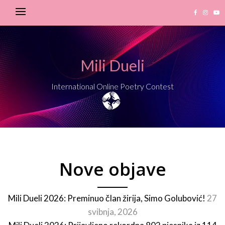
Mili Dueli
International Online Poetry Contest
Nove objave
Mili Dueli 2026: Preminuo član žirija, Simo Golubović!
27
svibnja, 2026