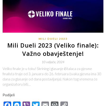
MILI DUELI 2023
Mili Dueli 2023 (Veliko finale):
Važno obavještenje!
10 veljače, 2024
Veliko finale je u toku! Skrining i glasanje čitalaca za pjesme
finalista traje od 3. januara do 26. februara (svaka pjesma ima 30
dana za glasanje od dana postavljanja). Nakon tog vremena će
organizatoru biti…
Podijeli
Facebook
Messenger
Viber
Twitter
Email
WordPress
Copy