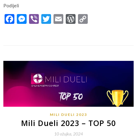
Podijeli
Facebook
Messenger
Viber
Twitter
Email
WordPress
Copy
Link
MILI DUELI 2023
Mili Dueli 2023 – TOP 50
10 ožujka, 2024