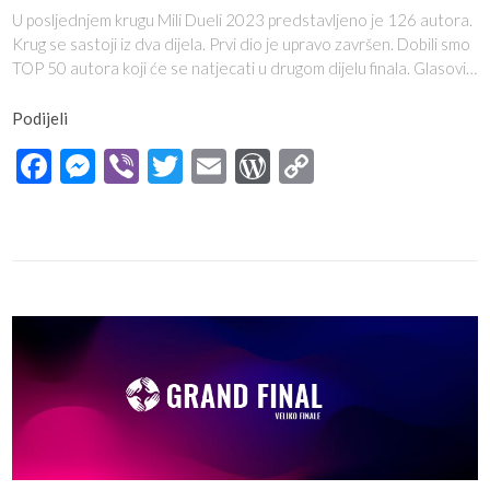
U posljednjem krugu Mili Dueli 2023 predstavljeno je 126 autora.
Krug se sastoji iz dva dijela. Prvi dio je upravo završen. Dobili smo
TOP 50 autora koji će se natjecati u drugom dijelu finala. Glasovi…
Podijeli
Facebook
Messenger
Viber
Twitter
Email
WordPress
Copy
Link