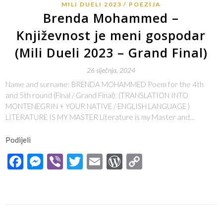
MILI DUELI 2023
POEZIJA
Brenda Mohammed –
Književnost je meni gospodar
(Mili Dueli 2023 – Grand Final)
26 siječnja, 2024
Name and surname: BRENDA MOHAMMED Poem for the 4th
and 5th round (Final / Grand Final): (TRANSLATION INTO
MONTENEGRIN + YOUR NATIVE / ENGLISH LANGUAGE )
LITERATURE IS MY MASTER Literature is my Master and…
Podijeli
Facebook
Messenger
Viber
Twitter
Email
WordPress
Copy
Link