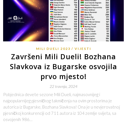
MILI DUELI 2023
VIJESTI
Završeni Mili Dueli! Bozhana
Slavkova iz Bugarske osvojila
prvo mjesto!
22 travnja, 2024
Pobjednica devete sezone Mili Dueli, najmasovnijeg i
najpopularnijeg pjesničkog takmičenja na ovim prostorima je
autorica iz Bugarske, Bozhana Slavkova! Ona je u nevjerovatnoj
pjesničkoj konkurenciji od 711 autora iz 104 zemlje svijeta, sa
osvojenih 986…