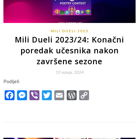
MILI DUELI 2023
Mili Dueli 2023/24: Konačni
poredak učesnika nakon
završene sezone
19 srpnja, 2024
Podijeli
Facebook
Messenger
Viber
Twitter
Email
WordPress
Copy
Link