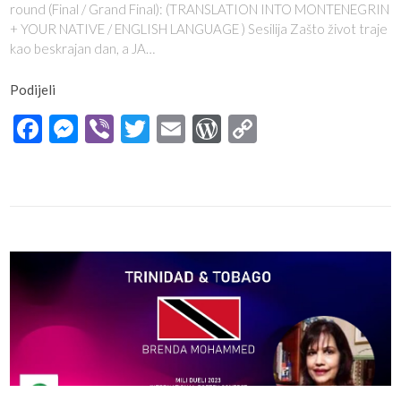
round (Final / Grand Final): (TRANSLATION INTO MONTENEGRIN
+ YOUR NATIVE / ENGLISH LANGUAGE ) Sesilija Zašto život traje
kao beskrajan dan, a JA…
Podijeli
Facebook
Messenger
Viber
Twitter
Email
WordPress
Copy
Link