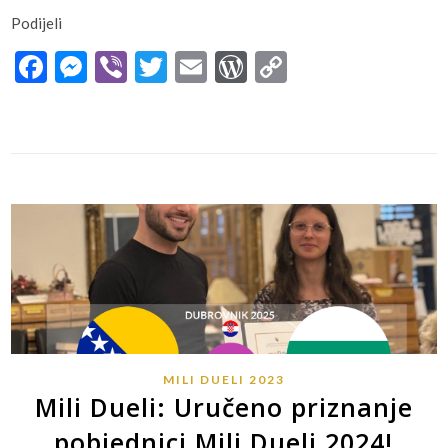
Podijeli
Facebook
Messenger
Viber
Twitter
Email
WordPress
Copy
Link
MILI DUELI 2023
Mili Dueli: Uručeno priznanje
pobjednici Mili Dueli 2024!