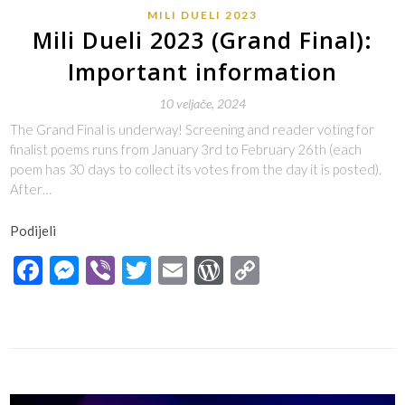
MILI DUELI 2023
Mili Dueli 2023 (Grand Final):
Important information
10 veljače, 2024
The Grand Final is underway! Screening and reader voting for
finalist poems runs from January 3rd to February 26th (each
poem has 30 days to collect its votes from the day it is posted).
After…
Podijeli
Facebook
Messenger
Viber
Twitter
Email
WordPress
Copy
Link