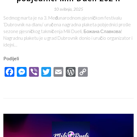
10 svibnja, 2025
Sedmog marta je na 3. Međunarodnom pjesničkom festivalu
‘Dubrovnik na dlanu’ uručena nagradna plaketa pobjednici prošle
sezone pjesničkog takmičenja Mili Dueli, Божана Славкова!
Nagradnu plaketu je u grad Dubrovnik donio i uručio organizator i
idejni…
Podijeli
Facebook
Messenger
Viber
Twitter
Email
WordPress
Copy
Link