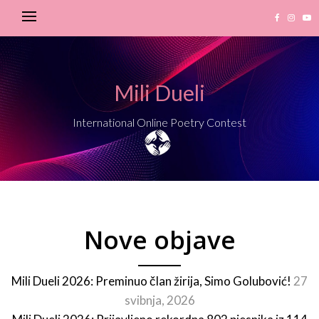
Mili Dueli
International Online Poetry Contest
Nove objave
Mili Dueli 2026: Preminuo član žirija, Simo Golubović!
27
svibnja, 2026