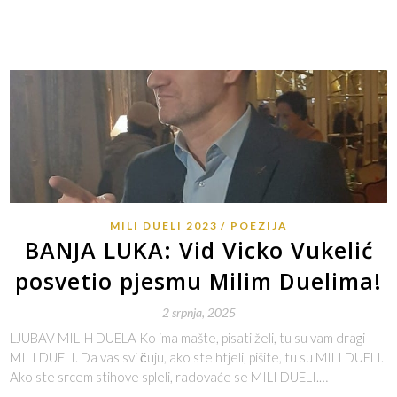
MILI DUELI 2023
POEZIJA
BANJA LUKA: Vid Vicko Vukelić
posvetio pjesmu Milim Duelima!
2 srpnja, 2025
LJUBAV MILIH DUELA Ko ima mašte, pisati želi, tu su vam dragi
MILI DUELI. Da vas svi čuju, ako ste htjeli, pišite, tu su MILI DUELI.
Ako ste srcem stihove spleli, radovaće se MILI DUELI.…