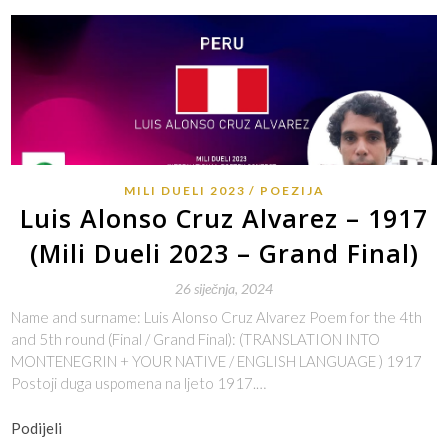
MILI DUELI 2023
POEZIJA
Luis Alonso Cruz Alvarez – 1917
(Mili Dueli 2023 – Grand Final)
26 siječnja, 2024
Name and surname: Luis Alonso Cruz Alvarez Poem for the 4th
and 5th round (Final / Grand Final): (TRANSLATION INTO
MONTENEGRIN + YOUR NATIVE / ENGLISH LANGUAGE ) 1917
Postoji duga uspomena na ljeto 1917.…
Podijeli