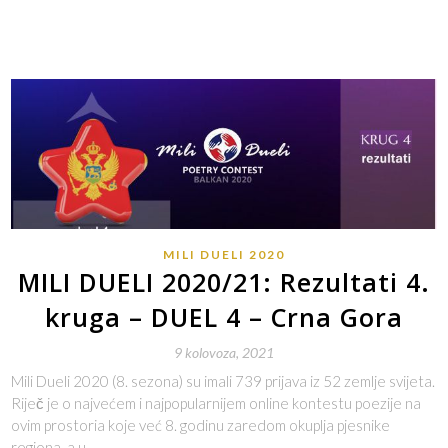
MILI DUELI 2020
MILI DUELI 2020/21: Rezultati 4.
kruga – DUEL 4 – Crna Gora
9 kolovoza, 2021
Mili Dueli 2020 (8. sezona) su imali 739 prijava iz 52 zemlje svijeta.
Riječ je o najvećem i najpopularnijem online kontestu poezije na
ovim prostoria koje već 8. godinu zaredom okuplja pjesnike
regiona, a u…