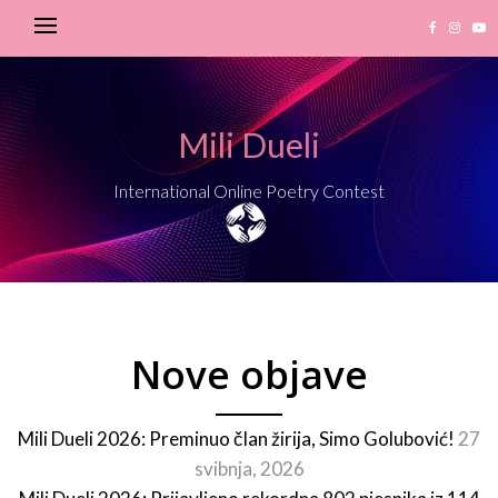
Mili Dueli
International Online Poetry Contest
Nove objave
Mili Dueli 2026: Preminuo član žirija, Simo Golubović!
27
svibnja, 2026