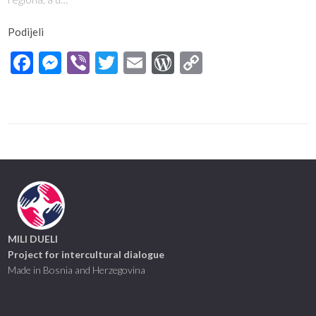
Podijeli
Facebook
Messenger
Viber
Twitter
Email
WordPress
Copy
Link
MILI DUELI
Project for intercultural dialogue
Made in Bosnia and Herzegovina