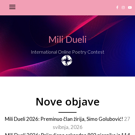
Mili Dueli
International Online Poetry Contest
Nove objave
Mili Dueli 2026: Preminuo član žirija, Simo Golubović!
27
svibnja, 2026