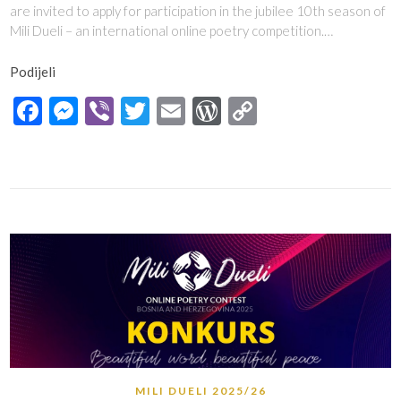
are invited to apply for participation in the jubilee 10th season of
Mili Dueli – an international online poetry competition.…
Podijeli
Facebook
Messenger
Viber
Twitter
Email
WordPress
Copy
Link
MILI DUELI 2025/26