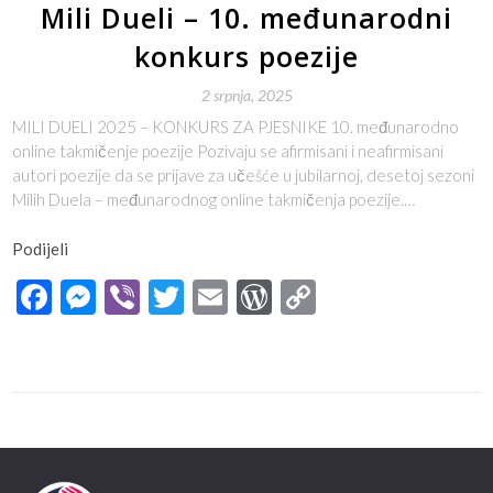
Mili Dueli – 10. međunarodni
konkurs poezije
2 srpnja, 2025
MILI DUELI 2025 – KONKURS ZA PJESNIKE 10. međunarodno
online takmičenje poezije Pozivaju se afirmisani i neafirmisani
autori poezije da se prijave za učešće u jubilarnoj, desetoj sezoni
Milih Duela – međunarodnog online takmičenja poezije.…
Podijeli
Facebook
Messenger
Viber
Twitter
Email
WordPress
Copy
Link