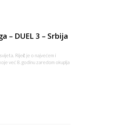
ga – DUEL 3 – Srbija
svijeta. Riječ je o najvećem i
 koje već 8. godinu zaredom okuplja
s