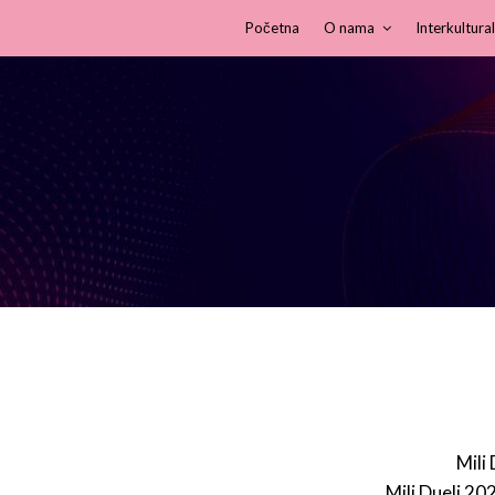
Početna
O nama
Interkultural
Mili
Mili Dueli 20