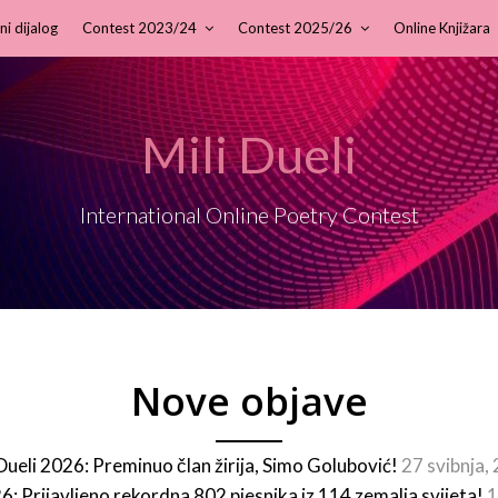
ni dijalog
Contest 2023/24
Contest 2025/26
Online Knjižara
Mili Dueli
International Online Poetry Contest
Nove objave
 Dueli 2026: Preminuo član žirija, Simo Golubović!
27 svibnja,
26: Prijavljeno rekordna 802 pjesnika iz 114 zemalja svijeta!
1