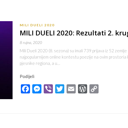
MILI DUELI 2020
MILI DUELI 2020: Rezultati 2. kru
8 rujna, 2020
Mili Dueli 2020 (8. sezona) su imali 739 prijava iz 52 zemlje 
najpopularnijem online kontestu poezije na ovim prostoria
pjesnike regiona, a u…
Podijeli
Facebook
Messenger
Viber
Twitter
Email
WordPres
Copy
Link