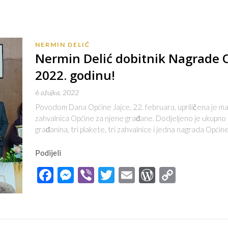
NERMIN DELIĆ
Nermin Delić dobitnik Nagrade O
2022. godinu!
6 ožujka, 2022
Povodom Dana Općine Jajce, 22. februara, upriličena je man
zahvalnica Općine za njene građane. Dodjeljeno je ukupno 
građanina, tri plakete, tri zahvalnice i jedna nagrada Opći
Podijeli
Facebook
Messenger
Viber
Twitter
Email
WordPres
Copy
Link