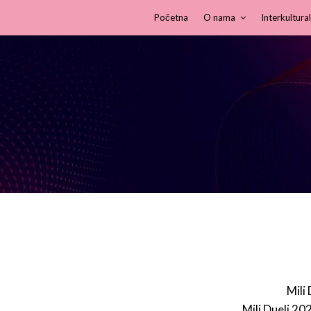
Početna
O nama
Interkultural
Mili
Mili Dueli 20