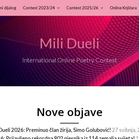
ni dijalog
Contest 2023/24
Contest 2025/26
Online Knjižara
Mili Dueli
International Online Poetry Contest
Nove objave
 Dueli 2026: Preminuo član žirija, Simo Golubović!
27 svibnja,
26: Prijavljeno rekordna 802 pjesnika iz 114 zemalja svijeta!
1