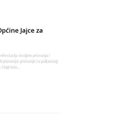
pćine Jajce za
ifestacija dodjele priznanja i
8 priznanja: priznanje za počasnog
ne. Nagrada…
s