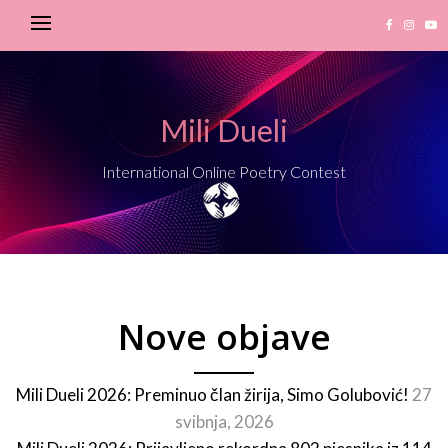
Mili Dueli
International Online Poetry Contest
Nove objave
Mili Dueli 2026: Preminuo član žirija, Simo Golubović!
27
svibnja, 2026