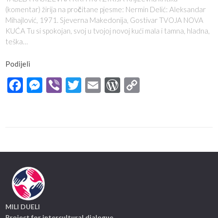
(komentar) žirija na pročitane pjesme: Nermin Delić: Aleksandar
Mihajlović, 1971. Sjeverna Makedonija, Gostivar TVOJA NOVA
KUĆA Tu si spokojan, svoj u tvojoj novoj kući mala i tamna, hladna,
teška…
Podijeli
Facebook
Messenger
Viber
Twitter
Email
WordPress
Copy
Link
MILI DUELI
Project for intercultural dialogue