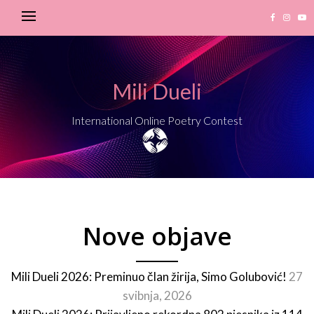
Mili Dueli
International Online Poetry Contest
Nove objave
Mili Dueli 2026: Preminuo član žirija, Simo Golubović!
27
svibnja, 2026