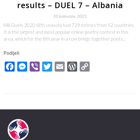
results – DUEL 7 – Albania
10 kolovoza, 2021
Mili Duels 2020 (8th season) had 739 entries from 52 countries.
It is the largest and most popular online poetry contest in this
area, which for the 8th year in a row brings together poets…
Podijeli
Facebook
Messenger
Viber
Twitter
Email
WordPress
Copy
Link