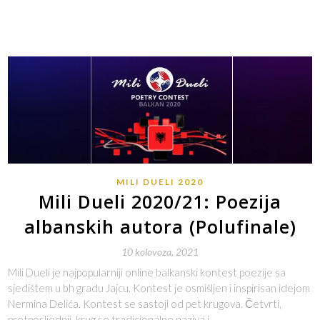
MILI DUELI 2020
Mili Dueli 2020/21: Poezija
albanskih autora (Polufinale)
10 kolovoza, 2021
Mili Dueli je najpopularniji online balkanski kontest poezije sa
sjedištem u bh gradu Jajcu. Kontest je osmišljen i inspirisan idejom
Nermina Delića. Kontest se sastoji od pet krugova. Četvrti,
pretposljednji, krug se tradicionalno naziva i…