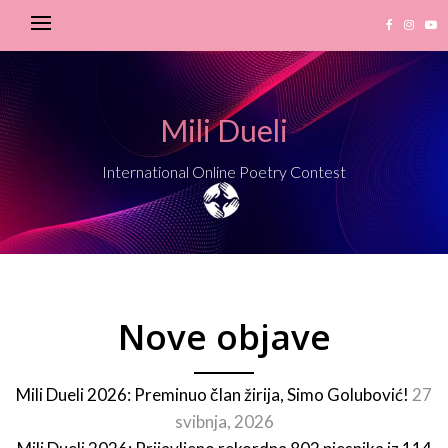
Mili Dueli
International Online Poetry Contest
Nove objave
Mili Dueli 2026: Preminuo član žirija, Simo Golubović!
27
svibnja, 2026