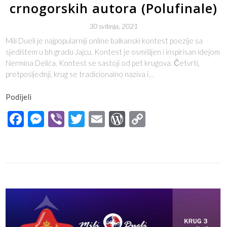
crnogorskih autora (Polufinale)
30 svibnja, 2021
Mili Dueli je najpopularniji online balkanski kontest poezije sa
sjedištem u bh gradu Jajcu. Kontest je osmišljen i inspirisan idejom
Nermina Delića. Kontest se sastoji od pet krugova. Četvrti,
pretposljednji, krug se tradicionalno naziva i…
Podijeli
Facebook
Messenger
Viber
Twitter
Email
WordPress
Copy
Link