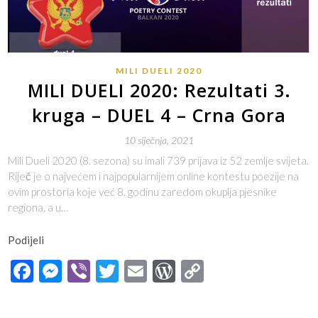
MILI DUELI 2020
MILI DUELI 2020: Rezultati 3.
kruga – DUEL 4 – Crna Gora
10 siječnja, 2021
Mili Dueli 2020 (8. sezona) su imali 739 prijava iz 52 zemlje svijeta.
Riječ je o najvećem i najpopularnijem online kontestu poezije na
ovim prostoria koje već 8. godinu zaredom okuplja pjesnike
regiona, a u…
Podijeli
Facebook
Messenger
Viber
Twitter
Email
WordPress
Copy
Link