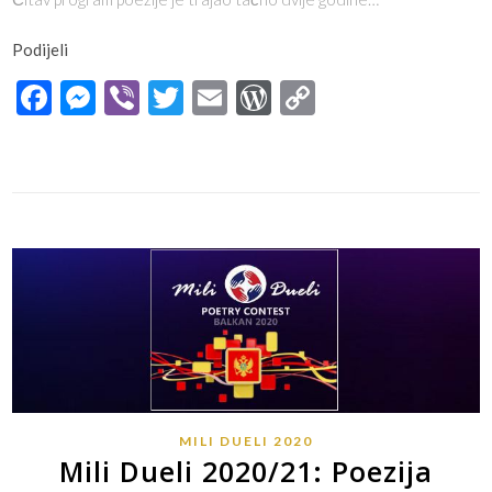
Podijeli
Facebook
Messenger
Viber
Twitter
Email
WordPress
Copy
Link
MILI DUELI 2020
Mili Dueli 2020/21: Poezija