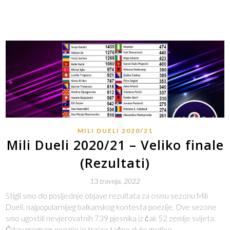
MILI DUELI 2020/21
Mili Dueli 2020/21 – Veliko finale
(Rezultati)
13 travnja, 2022
Stigli smo do posljednje objave rezultata za osmu sezonu Mili
Dueli, najpopularnijeg balkanskog kontesta poezije. Ove sezone
smo ugostili nevjerovatnih 739 pjesnika iz čak 52 zemlje svijeta.
Čitav program poezije je trajao tačno dvije godine…