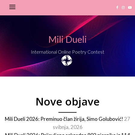
Mili Dueli
International Online Poetry Contest
Nove objave
Mili Dueli 2026: Preminuo član žirija, Simo Golubović!
27
svibnja, 2026