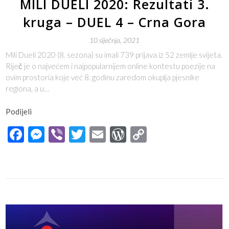
MILI DUELI 2020: Rezultati 3.
kruga – DUEL 4 – Crna Gora
10 siječnja, 2021
Mili Dueli 2020 (8. sezona) su imali 739 prijava iz 52 zemlje svijeta.
Riječ je o najvećem i najpopularnijem online kontestu poezije na
ovim prostoria koje već 8. godinu zaredom okuplja pjesnike
regiona, a u…
Podijeli
Facebook
Messenger
Viber
Twitter
Email
WordPress
Copy
Link