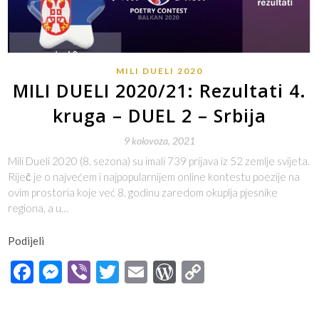
MILI DUELI 2020
MILI DUELI 2020/21: Rezultati 4.
kruga – DUEL 2 – Srbija
9 kolovoza, 2021
Mili Dueli 2020 (8. sezona) su imali 739 prijava iz 52 zemlje svijeta.
Riječ je o najvećem i najpopularnijem online kontestu poezije na
ovim prostoria koje već 8. godinu zaredom okuplja pjesnike
regiona, a u…
Podijeli
Facebook
Messenger
Viber
Twitter
Email
WordPress
Copy
Link