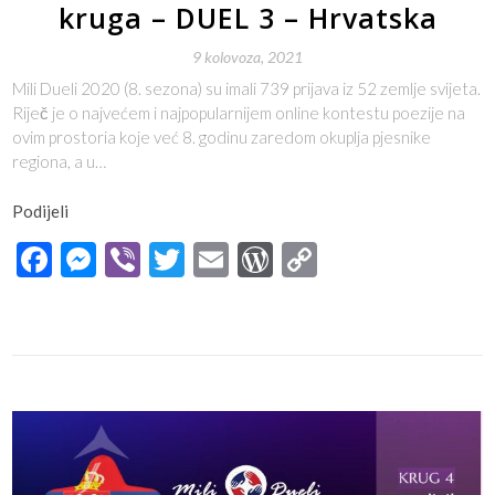
kruga – DUEL 3 – Hrvatska
9 kolovoza, 2021
Mili Dueli 2020 (8. sezona) su imali 739 prijava iz 52 zemlje svijeta.
Riječ je o najvećem i najpopularnijem online kontestu poezije na
ovim prostoria koje već 8. godinu zaredom okuplja pjesnike
regiona, a u…
Podijeli
Facebook
Messenger
Viber
Twitter
Email
WordPress
Copy
Link