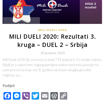
MILI DUELI 2020
MILI DUELI 2020: Rezultati 3.
kruga – DUEL 2 – Srbija
30 prosinca, 2020
Mili Dueli 2020 (8. sezona) su imali 739 prijava iz 52 zemlje svijeta.
Riječ je o najvećem i najpopularnijem online kontestu poezije na
ovim prostoria koje već 8. godinu zaredom okuplja pjesnike
regiona, a u…
Podijeli
Facebook
Messenger
Viber
Twitter
Email
WordPress
Copy
Link