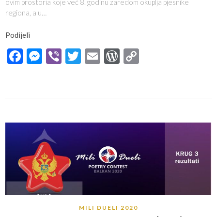
ovim prostoria koje već 8. godinu zaredom okuplja pjesnike
regiona, a u…
Podijeli
Facebook
Messenger
Viber
Twitter
Email
WordPress
Copy
Link
MILI DUELI 2020