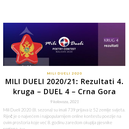
MILI DUELI 2020
MILI DUELI 2020/21: Rezultati 4.
kruga – DUEL 4 – Crna Gora
9 kolovoza, 2021
Mili Dueli 2020 (8. sezona) su imali 739 prijava iz 52 zemlje svijeta.
Riječ je o najvećem i najpopularnijem online kontestu poezije na
ovim prostoria koje već 8. godinu zaredom okuplja pjesnike
regiona, a u…