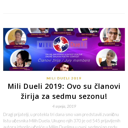
MILI DUELI 2019
Mili Dueli 2019: Ovo su članovi
žirija za sedmu sezonu!
4 srpnja, 2019
Dragi prijatelji, u protekla tri dana smo vam predstavili zvaničnu
listu učesnika Milih Duela. Ukupno njih 370 je od 545 prijavljenih
autora izborilo učešće u Milim Duelima u ovoj, sedmoj po redu,