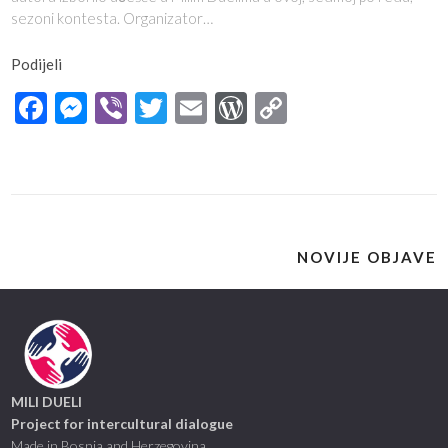
sezoni kontesta. Organizator…
Podijeli
Facebook
Messenger
Viber
Twitter
Email
WordPress
Copy
Link
NOVIJE OBJAVE
MILI DUELI
Project for intercultural dialogue
Made in Bosnia and Herzegovina