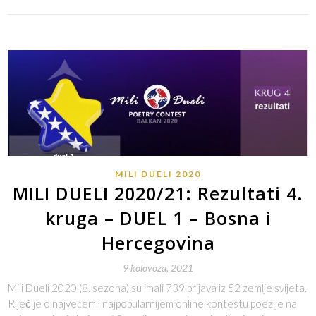
MILI DUELI 2020
MILI DUELI 2020/21: Rezultati 4.
kruga – DUEL 1 – Bosna i
Hercegovina
9 kolovoza, 2021
Mili Dueli 2020 (8. sezona) su imali 739 prijava iz 52 zemlje svijeta.
Riječ je o najvećem i najpopularnijem online kontestu poezije na