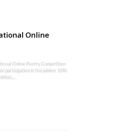
ational Online
onal Online Poetry Competition
r participation in the jubilee 10th
tition.…
s