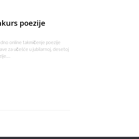
nkurs poezije
o online takmičenje poezije
ijave za učešće u jubilarnoj, desetoj
ije.…
s