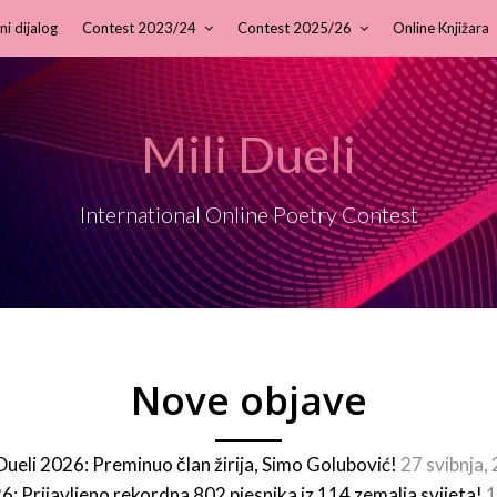
ni dijalog
Contest 2023/24
Contest 2025/26
Online Knjižara
Mili Dueli
International Online Poetry Contest
Nove objave
 Dueli 2026: Preminuo član žirija, Simo Golubović!
27 svibnja,
26: Prijavljeno rekordna 802 pjesnika iz 114 zemalja svijeta!
1