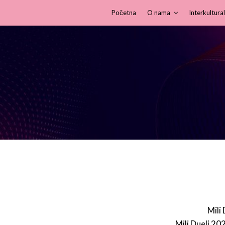
Početna
O nama
Interkultural
Mili
Mili Dueli 20