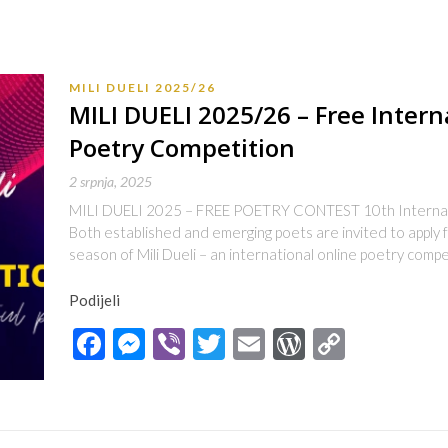
MILI DUELI 2025/26
MILI DUELI 2025/26 – Free Intern
Poetry Competition
2 srpnja, 2025
MILI DUELI 2025 – FREE POETRY CONTEST 10th Internati
Both established and emerging poets are invited to apply fo
season of Mili Dueli – an international online poetry compe
Podijeli
Facebook
Messenger
Viber
Twitter
Email
WordPres
Copy
Link