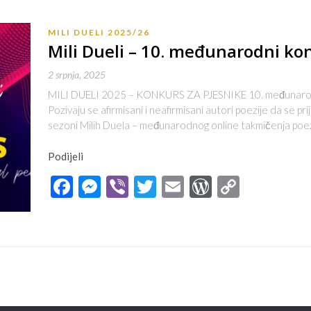
MILI DUELI 2025/26
Mili Dueli – 10. međunarodni ko
2 srpnja, 2025
MILI DUELI 2025 – KONKURS ZA PJESNIKE 10. međunarodn
Pozivaju se afirmisani i neafirmisani autori poezije da se pr
sezoni Milih Duela – međunarodnog online takmičenja poez
Podijeli
Facebook
Messenger
Viber
Twitter
Email
WordPres
Copy
Link