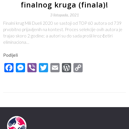
finalnog kruga (finala)!
3 listopada, 2021
Finalni krug Mili Dueli 2020 se sastoji od TOP 60 autora od 739
prvobitno prijavljenih na kontest. Proces selekcije ovih autora je
trajao skoro 2 godine; a autori su do sada prošli kroz četiri
eliminaciona…
Podijeli
Facebook
Messenger
Viber
Twitter
Email
WordPress
Copy
Link