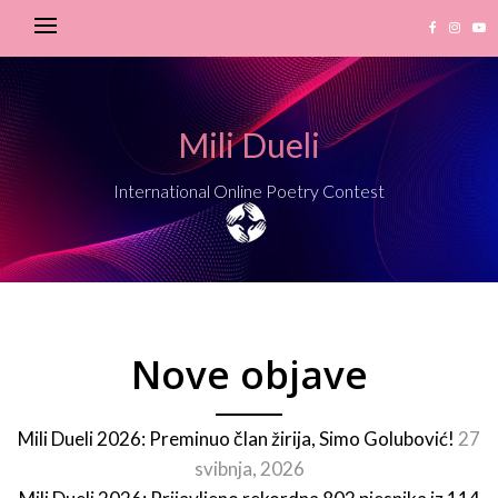
Mili Dueli
International Online Poetry Contest
Nove objave
Mili Dueli 2026: Preminuo član žirija, Simo Golubović!
27
svibnja, 2026