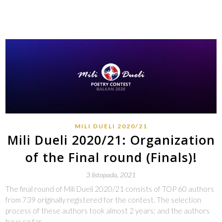
MILI DUELI 2020/21
Mili Dueli 2020/21: Organization
of the Final round (Finals)!
3 listopada, 2021
The final round of Mili Dueli 2020/21 consists of TOP 60 authors
from 739 originally registered for the contest. The selection
process of these authors took almost 2 years; and the authors
have so far…