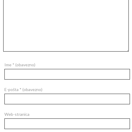
Ime
* (obavezno)
E-pošta
* (obavezno)
Web-stranica