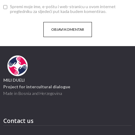
Spremi moje ime, e-poštu i web-stranicu u ovom internet
pregledniku za sljedeći put kada budem komentirao.
MILI DUELI
Project for intercultural dialogue
Made in Bosnia and Herzegovina
Contact us