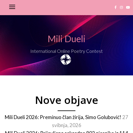
Mili Dueli
International Online Poetry Contest
Nove objave
Mili Dueli 2026: Preminuo član žirija, Simo Golubović!
27
svibnja, 2026