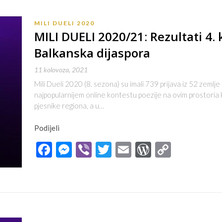
MILI DUELI 2020
MILI DUELI 2020/21: Rezultati 4.
Balkanska dijaspora
11 kolovoza, 2021
Mili Dueli 2020 (8. sezona) su imali 739 prijava iz 52 zemlje 
najpopularnijem online kontestu poezije na ovim prostoria
pjesnike regiona, a u…
Podijeli
Facebook
Messenger
Viber
Twitter
Email
WordPres
Copy
Link