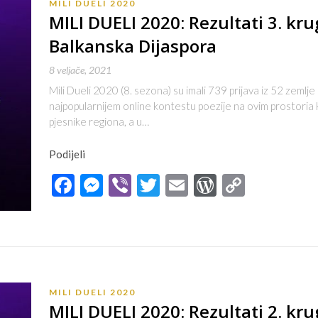
MILI DUELI 2020
MILI DUELI 2020: Rezultati 3. kru
Balkanska Dijaspora
8 veljače, 2021
Mili Dueli 2020 (8. sezona) su imali 739 prijava iz 52 zemlje 
najpopularnijem online kontestu poezije na ovim prostoria
pjesnike regiona, a u…
Podijeli
Facebook
Messenger
Viber
Twitter
Email
WordPres
Copy
Link
MILI DUELI 2020
MILI DUELI 2020: Rezultati 2. kru