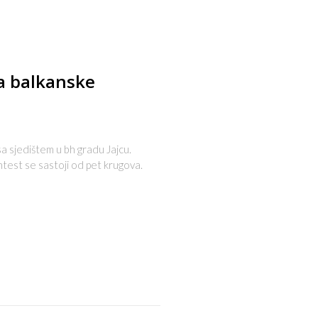
ra balkanske
 sa sjedištem u bh gradu Jajcu.
ntest se sastoji od pet krugova.
s