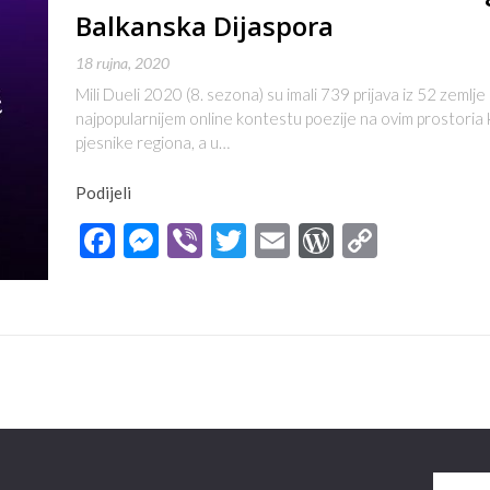
Balkanska Dijaspora
18 rujna, 2020
Mili Dueli 2020 (8. sezona) su imali 739 prijava iz 52 zemlje 
najpopularnijem online kontestu poezije na ovim prostoria
pjesnike regiona, a u…
Podijeli
Facebook
Messenger
Viber
Twitter
Email
WordPres
Copy
Link