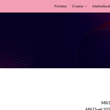
Početna
O nama
Interkultural
Mili
Mili Dueli 20