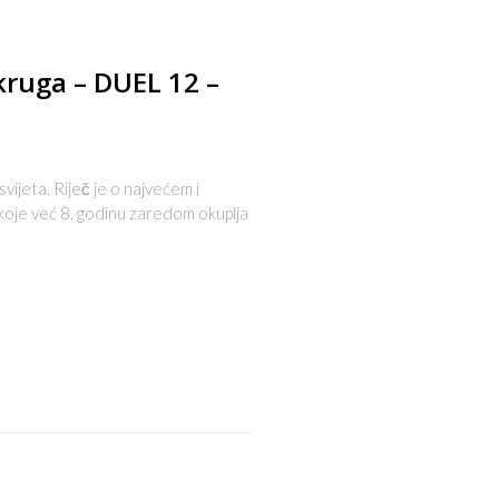
 kruga – DUEL 12 –
svijeta. Riječ je o najvećem i
 koje već 8. godinu zaredom okuplja
s