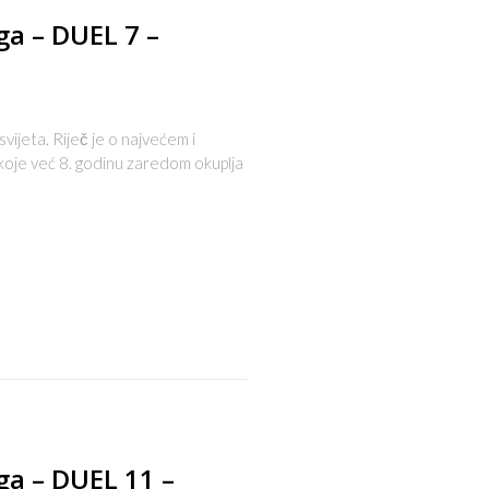
ga – DUEL 7 –
svijeta. Riječ je o najvećem i
 koje već 8. godinu zaredom okuplja
s
ga – DUEL 11 –