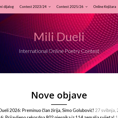
ni dijalog
Contest 2023/24
Contest 2025/26
Online Knjižara
Mili Dueli
International Online Poetry Contest
Nove objave
 Dueli 2026: Preminuo član žirija, Simo Golubović!
27 svibnja,
26: Prijavljeno rekordna 802 pjesnika iz 114 zemalja svijeta!
1