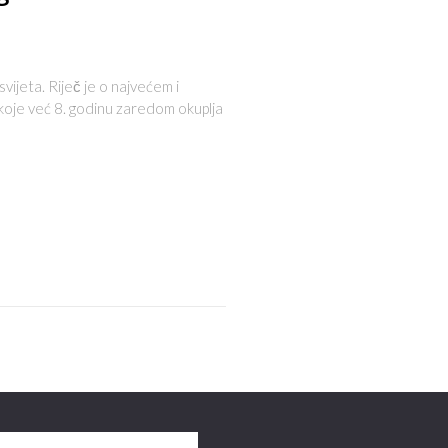
svijeta. Riječ je o najvećem i
 koje već 8. godinu zaredom okuplja
s