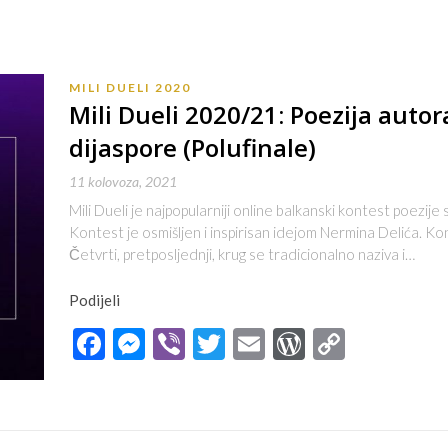
MILI DUELI 2020
Mili Dueli 2020/21: Poezija auto
dijaspore (Polufinale)
11 kolovoza, 2021
Mili Dueli je najpopularniji online balkanski kontest poezije
Kontest je osmišljen i inspirisan idejom Nermina Delića. Ko
Četvrti, pretposljednji, krug se tradicionalno naziva i…
Podijeli
Facebook
Messenger
Viber
Twitter
Email
WordPres
Copy
Link