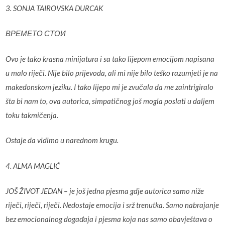
3. SONJA TAIROVSKA DURCAK
ВРЕМЕТО СТОИ
Ovo je tako krasna minijatura i sa tako lijepom emocijom napisana
u malo riječi. Nije bilo prijevoda, ali mi nije bilo teško razumjeti je na
makedonskom jeziku. I tako lijepo mi je zvučala da me zaintrigiralo
šta bi nam to, ova autorica, simpatičnog još mogla poslati u daljem
toku takmičenja.
Ostaje da vidimo u narednom krugu.
4. ALMA MAGLIĆ
JOŠ ŽIVOT JEDAN – je još jedna pjesma gdje autorica samo niže
riječi, riječi, riječi. Nedostaje emocija i srž trenutka. Samo nabrajanje
bez emocionalnog događaja i pjesma koja nas samo obavještava o