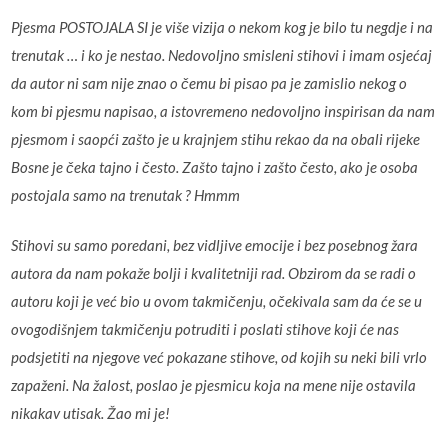
Pjesma POSTOJALA SI je više vizija o nekom kog je bilo tu negdje i na
trenutak … i ko je nestao. Nedovoljno smisleni stihovi i imam osjećaj
da autor ni sam nije znao o čemu bi pisao pa je zamislio nekog o
kom bi pjesmu napisao, a istovremeno nedovoljno inspirisan da nam
pjesmom i saopći zašto je u krajnjem stihu rekao da na obali rijeke
Bosne je čeka tajno i često. Zašto tajno i zašto često, ako je osoba
postojala samo na trenutak ? Hmmm
Stihovi su samo poredani, bez vidljive emocije i bez posebnog žara
autora da nam pokaže bolji i kvalitetniji rad. Obzirom da se radi o
autoru koji je već bio u ovom takmičenju, očekivala sam da će se u
ovogodišnjem takmičenju potruditi i poslati stihove koji će nas
podsjetiti na njegove već pokazane stihove, od kojih su neki bili vrlo
zapaženi. Na žalost, poslao je pjesmicu koja na mene nije ostavila
nikakav utisak. Žao mi je!