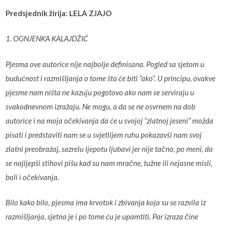
Predsjednik žirija: LELA ZJAJO
1. OGNJENKA KALAJDŽIĆ
Pjesma ove autorice nije najbolje definisana. Pogled sa sjetom u
budućnost i razmišljanja o tome šta će biti “ako”. U principu, ovakve
pjesme nam ništa ne kazuju pogotovo ako nam se serviraju u
svakodnevnom izražaju. Ne mogu, a da se ne osvrnem na dob
autorice i na moja očekivanja da će u svojoj “zlatnoj jeseni” možda
pisati i predstaviti nam se u svjetlijem ruhu pokazavši nam svoj
zlatni preobražaj, sazrelu ljepotu ljubavi jer nije tačno, po meni, da
se najljepši stihovi pišu kad su nam mračne, tužne ili nejasne misli,
boli i očekivanja.
Bilo kako bilo, pjesma ima krvotok i zbivanja koja su se razvila iz
razmišljanja, sjetna je i po tome ću je upamtiti. Par izraza čine