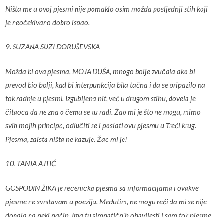
Ništa me u ovoj pjesmi nije pomaklo osim možda posljednji stih koji
je neočekivano dobro ispao.
9. SUZANA SUZI ĐORUŠEVSKA
Možda bi ova pjesma, MOJA DUŠA, mnogo bolje zvučala ako bi
prevod bio bolji, kad bi interpunkcija bila tačna i da se pripazilo na
tok radnje u pjesmi. Izgubljena nit, već u drugom stihu, dovela je
čitaoca da ne zna o čemu se tu radi. Žao mi je što ne mogu, mimo
svih mojih principa, odlučiti se i poslati ovu pjesmu u Treći krug.
Pjesma, zaista ništa ne kazuje. Žao mi je!
10. TANJA AJTIĆ
GOSPODIN ŽIKA je rečenička pjesma sa informacijama i ovakve
pjesme ne svrstavam u poeziju. Međutim, ne mogu reći da mi se nije
dopala na neki način. Ima tu simpatičnih obavijesti i sam tok pjesme