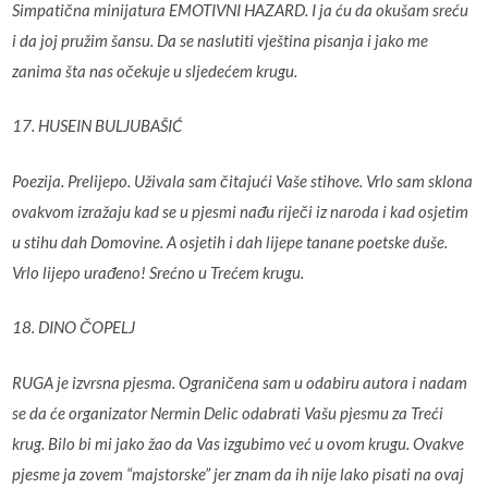
Simpatična minijatura EMOTIVNI HAZARD. I ja ću da okušam sreću
i da joj pružim šansu. Da se naslutiti vještina pisanja i jako me
zanima šta nas očekuje u sljedećem krugu.
17. HUSEIN BULJUBAŠIĆ
Poezija. Prelijepo. Uživala sam čitajući Vaše stihove. Vrlo sam sklona
ovakvom izražaju kad se u pjesmi nađu riječi iz naroda i kad osjetim
u stihu dah Domovine. A osjetih i dah lijepe tanane poetske duše.
Vrlo lijepo urađeno! Srećno u Trećem krugu.
18. DINO ČOPELJ
RUGA je izvrsna pjesma. Ograničena sam u odabiru autora i nadam
se da će organizator Nermin Delic odabrati Vašu pjesmu za Treći
krug. Bilo bi mi jako žao da Vas izgubimo već u ovom krugu. Ovakve
pjesme ja zovem “majstorske” jer znam da ih nije lako pisati na ovaj