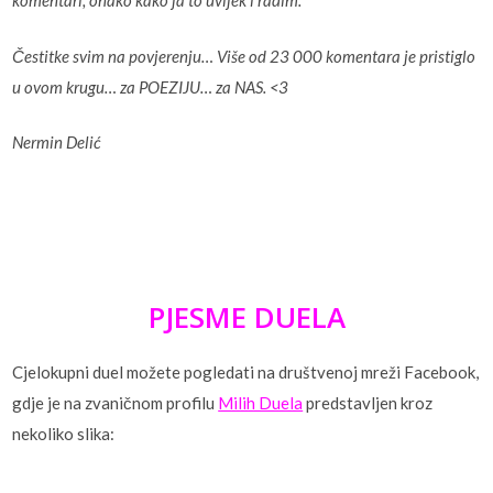
komentari, onako kako ja to uvijek i radim.
Čestitke svim na povjerenju… Više od 23 000 komentara je pristiglo
u ovom krugu… za POEZIJU… za NAS. <3
Nermin Delić
PJESME DUELA
Cjelokupni duel možete pogledati na društvenoj mreži Facebook,
gdje je na zvaničnom profilu
Milih Duela
predstavljen kroz
nekoliko slika: