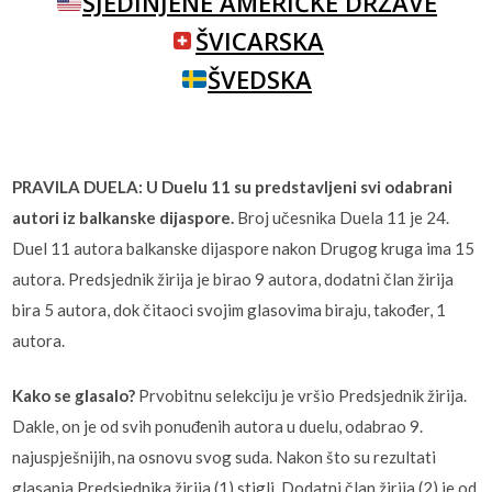
SJEDINJENE AMERIČKE DRŽAVE
ŠVICARSKA
ŠVEDSKA
PRAVILA DUELA: U Duelu 11 su predstavljeni svi odabrani
autori iz balkanske dijaspore.
Broj učesnika Duela 11 je 24.
Duel 11 autora balkanske dijaspore nakon Drugog kruga ima 15
autora. Predsjednik žirija je birao 9 autora, dodatni član žirija
bira 5 autora, dok čitaoci svojim glasovima biraju, također, 1
autora.
Kako se glasalo?
Prvobitnu selekciju je vršio Predsjednik žirija.
Dakle, on je od svih ponuđenih autora u duelu, odabrao 9.
najuspješnijih, na osnovu svog suda. Nakon što su rezultati
glasanja Predsjednika žirija (1) stigli, Dodatni član žirija (2) je od