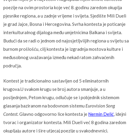
poezije na ovim prostoria koje već 8. godinu zaredom okuplja
pjesnike regiona, a u zadnje vrijeme i svijeta. Sjedište Mili Dueli
je grad Jajce, Bosna i Hercegovina. Svrha kontesta je poticanje
interkulturalnog dijaloga među umjetnicima Balkana i svijeta.
Budući da se radi o jednom od najosjetljviijih regiona u svijetu sa
burnom prošlošću, cilj kontesta je izgradnja mostova kulture i
međusobnog uvažavanja između nekad ratom zahvaćenih
područja.
Kontest je tradicionalno sastavljen od 5 eliminatornih
krugova.U svakom krugu se broj autora smanjuje, a u
posljednjem, Petom krugu, odlučuje se i pobjednik sistemom
glasanja baziranom na bodovnom sistemu
Eurovision Song
Contest.
Glavno odgovorno lice kontesta je
Nermin Delić
, idejni
tvorac i organizator kontesta. Mili Dueli već 8 godina zaredom
okupljaju autore i šire utjecaj poezije u svakodnevnici.