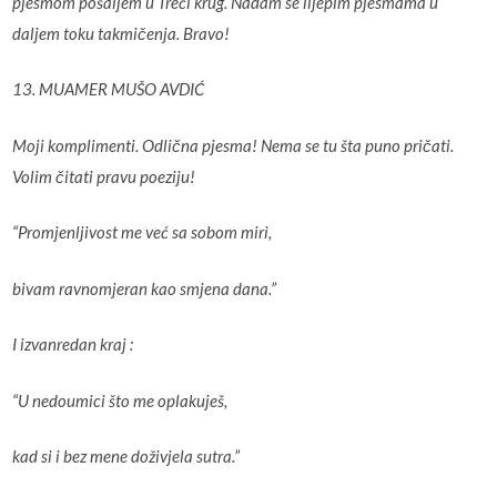
pjesmom pošaljem u Treći krug. Nadam se lijepim pjesmama u
daljem toku takmičenja. Bravo!
13. MUAMER MUŠO AVDIĆ
Moji komplimenti. Odlična pjesma! Nema se tu šta puno pričati.
Volim čitati pravu poeziju!
“Promjenljivost me već sa sobom miri,
bivam ravnomjeran kao smjena dana.”
I izvanredan kraj :
“U nedoumici što me oplakuješ,
kad si i bez mene doživjela sutra.”