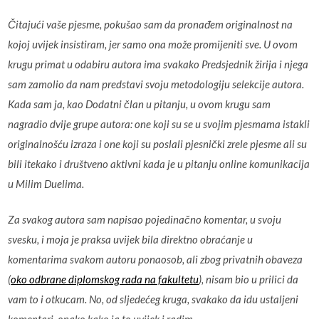
Čitajući vaše pjesme, pokušao sam da pronađem originalnost na
kojoj uvijek insistiram, jer samo ona može promijeniti sve. U ovom
krugu primat u odabiru autora ima svakako Predsjednik žirija i njega
sam zamolio da nam predstavi svoju metodologiju selekcije autora.
Kada sam ja, kao Dodatni član u pitanju, u ovom krugu sam
nagradio dvije grupe autora: one koji su se u svojim pjesmama istakli
originalnošću izraza i one koji su poslali pjesnički zrele pjesme ali su
bili itekako i društveno aktivni kada je u pitanju online komunikacija
u Milim Duelima.
Za svakog autora sam napisao pojedinačno komentar, u svoju
svesku, i moja je praksa uvijek bila direktno obraćanje u
komentarima svakom autoru ponaosob, ali zbog privatnih obaveza
(
oko odbrane diplomskog rada na fakultetu
), nisam bio u prilici da
vam to i otkucam. No, od sljedećeg kruga, svakako da idu ustaljeni