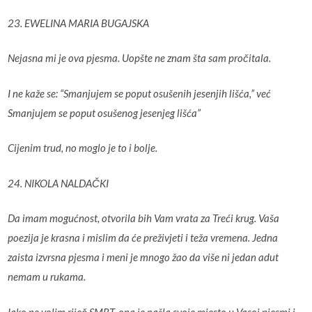
23. EWELINA MARIA BUGAJSKA
Nejasna mi je ova pjesma. Uopšte ne znam šta sam pročitala.
I ne kaže se: “Smanjujem se poput osušenih jesenjih lišća,” već
Smanjujem se poput osušenog jesenjeg lišća”
Cijenim trud, no moglo je to i bolje.
24. NIKOLA NALDAČKI
Da imam mogućnost, otvorila bih Vam vrata za Treći krug. Vaša
poezija je krasna i mislim da će preživjeti i teža vremena. Jedna
zaista izvrsna pjesma i meni je mnogo žao da više ni jedan adut
nemam u rukama.
Iako ne volim riječ SMRT, ona je našla svoje mjesto u Vasoj pjesmi i