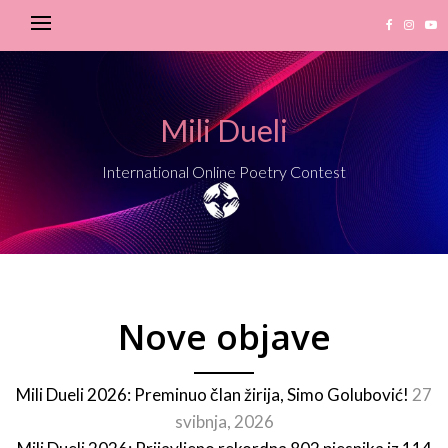
Mili Dueli
International Online Poetry Contest
Nove objave
Mili Dueli 2026: Preminuo član žirija, Simo Golubović!
27
svibnja, 2026