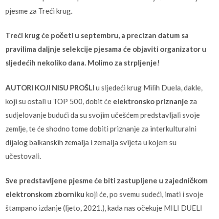
pjesme za Treći krug.
Treći krug će početi u septembru, a precizan datum sa
pravilima daljnje selekcije pjesama će objaviti organizator u
sljedećih nekoliko dana. Molimo za strpljenje!
AUTORI KOJI NISU PROŠLI
u sljedeći krug Milih Duela, dakle,
koji su ostali u TOP 500, dobit će
elektronsko priznanje
za
sudjelovanje budući da su svojim učešćem predstavljali svoje
zemlje, te će shodno tome dobiti priznanje za interkulturalni
dijalog balkanskih zemalja i zemalja svijeta u kojem su
učestovali.
Sve predstavljene pjesme će biti zastupljene u zajedničkom
elektronskom zborniku
koji će, po svemu sudeći, imati i svoje
štampano izdanje (ljeto, 2021.), kada nas očekuje MILI DUELI