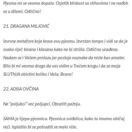
Pjesma mi se veoma dopala. Osjetih bliskost sa stihovima i ne nađoh
se u dilemi. Odlično!
21. DRAGANA MILJOVIĆ
Izvrsne metafore koje krase ovu pjesmu. Izvrstan tempo i vidi se da je
svaka riječ birana i klesana kako ne bi stršila. Odlično urađeno.
Nadam se i Vašem prolazu jer postoje naznake da niste bas amater.
Bilo bi mi veoma drago da vas vidim u Trećem krugu i da se moja
SLUTNJA obistini koliko i Vaša. Bravo!
22. ADISA OVČINA
Ne “poljubci” već poljupci. Obratiti pažnju.
SAMA je lijepa pjesmica. Pjesmica sviđalica, kako to imamo običaj
reći. Isplatilo bi se potruditi se malo više.