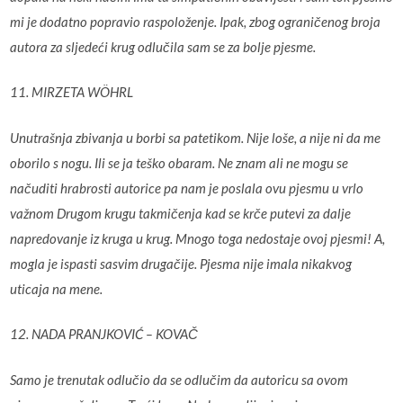
mi je dodatno popravio raspoloženje. Ipak, zbog ograničenog broja
autora za sljedeći krug odlučila sam se za bolje pjesme.
11. MIRZETA WÖHRL
Unutrašnja zbivanja u borbi sa patetikom. Nije loše, a nije ni da me
oborilo s nogu. Ili se ja teško obaram. Ne znam ali ne mogu se
načuditi hrabrosti autorice pa nam je poslala ovu pjesmu u vrlo
važnom Drugom krugu takmičenja kad se krče putevi za dalje
napredovanje iz kruga u krug. Mnogo toga nedostaje ovoj pjesmi! A,
mogla je ispasti sasvim drugačije. Pjesma nije imala nikakvog
uticaja na mene.
12. NADA PRANJKOVIĆ – KOVAČ
Samo je trenutak odlučio da se odlučim da autoricu sa ovom