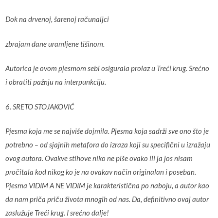
Dok na drvenoj, šarenoj računaljci
zbrajam dane uramljene tišinom.
Autorica je ovom pjesmom sebi osigurala prolaz u Treći krug. Srećno
i obratiti pažnju na interpunkciju.
6. SRETO STOJAKOVIĆ
Pjesma koja me se najviše dojmila. Pjesma koja sadrži sve ono što je
potrebno – od sjajnih metafora do izraza koji su specifični u izražaju
ovog autora. Ovakve stihove niko ne piše ovako ili ja jos nisam
pročitala kod nikog ko je na ovakav način originalan i poseban.
Pjesma VIDIM A NE VIDIM je karakteristična po naboju, a autor kao
da nam priča priču života mnogih od nas. Da, definitivno ovaj autor
zaslužuje Treći krug. I srećno dalje!