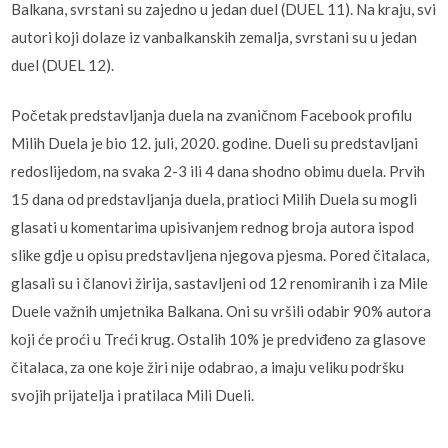
Balkana, svrstani su zajedno u jedan duel (DUEL 11). Na kraju, svi
autori koji dolaze iz vanbalkanskih zemalja, svrstani su u jedan
duel (DUEL 12).
Početak predstavljanja duela na zvaničnom Facebook profilu
Milih Duela je bio 12. juli, 2020. godine. Dueli su predstavljani
redoslijedom, na svaka 2-3 ili 4 dana shodno obimu duela. Prvih
15 dana od predstavljanja duela, pratioci Milih Duela su mogli
glasati u komentarima upisivanjem rednog broja autora ispod
slike gdje u opisu predstavljena njegova pjesma. Pored čitalaca,
glasali su i članovi žirija, sastavljeni od 12 renomiranih i za Mile
Duele važnih umjetnika Balkana. Oni su vršili odabir 90% autora
koji će proći u Treći krug. Ostalih 10% je predviđeno za glasove
čitalaca, za one koje žiri nije odabrao, a imaju veliku podršku
svojih prijatelja i pratilaca Mili Dueli.