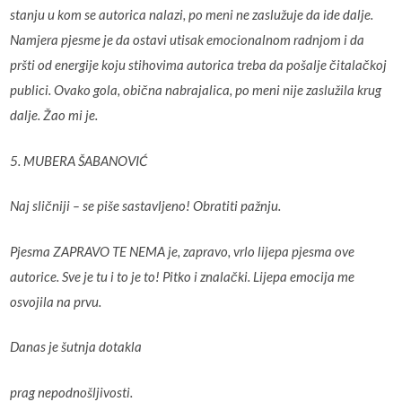
stanju u kom se autorica nalazi, po meni ne zaslužuje da ide dalje.
Namjera pjesme je da ostavi utisak emocionalnom radnjom i da
pršti od energije koju stihovima autorica treba da pošalje čitalačkoj
publici. Ovako gola, obična nabrajalica, po meni nije zaslužila krug
dalje. Žao mi je.
5. MUBERA ŠABANOVIĆ
Naj sličniji – se piše sastavljeno! Obratiti pažnju.
Pjesma ZAPRAVO TE NEMA je, zapravo, vrlo lijepa pjesma ove
autorice. Sve je tu i to je to! Pitko i znalački. Lijepa emocija me
osvojila na prvu.
Danas je šutnja dotakla
prag nepodnošljivosti.