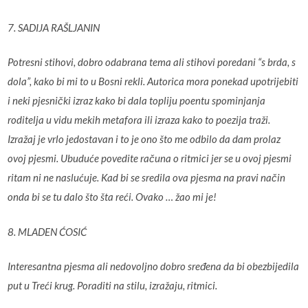
7. SADIJA RAŠLJANIN
Potresni stihovi, dobro odabrana tema ali stihovi poredani “s brda, s
dola”, kako bi mi to u Bosni rekli. Autorica mora ponekad upotrijebiti
i neki pjesnički izraz kako bi dala topliju poentu spominjanja
roditelja u vidu mekih metafora ili izraza kako to poezija traži.
Izražaj je vrlo jedostavan i to je ono što me odbilo da dam prolaz
ovoj pjesmi. Ubuduće povedite računa o ritmici jer se u ovoj pjesmi
ritam ni ne naslućuje. Kad bi se sredila ova pjesma na pravi način
onda bi se tu dalo što šta reći. Ovako … žao mi je!
8. MLADEN ĆOSIĆ
Interesantna pjesma ali nedovoljno dobro sređena da bi obezbijedila
put u Treći krug. Poraditi na stilu, izražaju, ritmici.