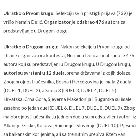
Ukratko o Prvom krugu:
Selekciju svih pristigli prijava (739) je
vršio Nermin Delić.
Organizator je odabrao 476 autora
za
predstavljanje u Drugom krugu.
Ukratko o Drugom krugu:
Nakon selekcije u Prvom krugu od
strane organizatora kontesta, Nermina Delića, odabrano je 476
autora koji su predstavljeni u Drugom krugu. U Drugom krugu,
autori su svrstani u 12 duela
, prema državama iz kojih dolaze.
Zbog brojnosti učesnika, Bosna i Hercegovina je imala 2 duela
(DUEL 1, DUEL 2), a Srbija 3 (DUEL 3, DUEL 4, DUEL 5).
Hrvatska, Crna Gora, Sjeverna Makedonija i Bugarska su imale
zasebno po jedan duel (DUEL 6, DUEL 7, DUEL 8, DUEL 9). Zbog
malobrojnosti učesnika, u jednom duelu su predstavljeni autori iz
Albanije, Grčke, Kosova, Rumunije i Slovenije (DUEL 10). Pjesnici
sa balkanskim korijenima, ali sa trenutnim prebivalištem van