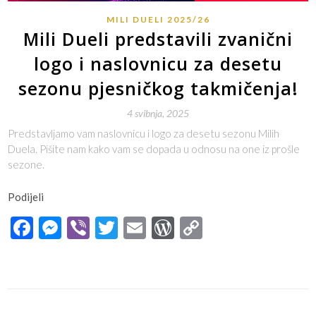
MILI DUELI 2025/26
Mili Dueli predstavili zvanični
logo i naslovnicu za desetu
sezonu pjesničkog takmičenja!
4 svibnja, 2025
Predstavljamo vam naslovnicu i logo za desetu sezonu Milih
Duela. Pišite nam kako vam se dopada u odnosu na one iz prošle
sezone.
Podijeli
Facebook
Messenger
Viber
Twitter
Email
WordPress
Copy
Link