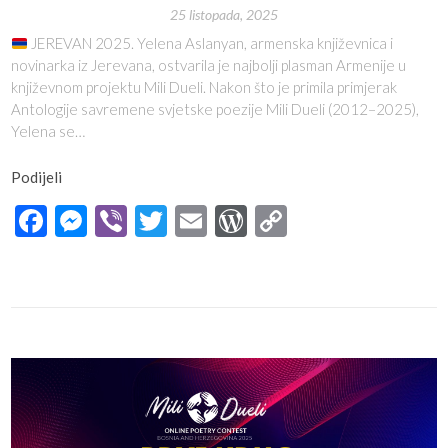
25 listopada, 2025
JEREVAN 2025. Yelena Aslanyan, armenska književnica i
novinarka iz Jerevana, ostvarila je najbolji plasman Armenije u
književnom projektu Mili Dueli. Nakon što je primila primjerak
Antologije savremene svjetske poezije Mili Dueli (2012–2025),
Yelena se…
Podijeli
Facebook
Messenger
Viber
Twitter
Email
WordPress
Copy
Link