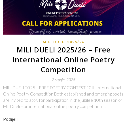
MILI DUELI 2025/26
MILI DUELI 2025/26 – Free
International Online Poetry
Competition
2 srpnja, 2025
MILI DUELI 2025 – FREE POETRY CONTEST 10th International
Online Poetry Competition Both established and emerging poets
are invited to apply for participation in the jubilee 10th season of
Mili Dueli – an international online poetry competition.…
Podijeli