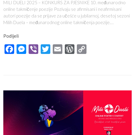
MILI DUELI 2025 – KONKURS ZA PJESNIKE 10. međunarodno
online takmičenje poezije Pozivaju se afirmisani i neafirmisani
autori poezije da se prijave za učešće u jubilarnoj, desetoj sezoni
Milih Duela – međunarodnog online takmičenja poezije.…
Podijeli
Facebook
Messenger
Viber
Twitter
Email
WordPress
Copy
Link