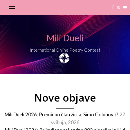
Mili Dueli
International Online Poetry Contest
Nove objave
Mili Dueli 2026: Preminuo član žirija, Simo Golubović!
27
svibnja, 2026