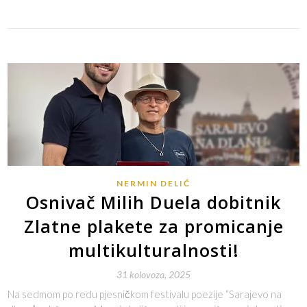
NERMIN DELIĆ
Osnivač Milih Duela dobitnik
Zlatne plakete za promicanje
multikulturalnosti!
31 kolovoza, 2025
Na sedmom po redu pjesničkom festivalu poezije “Sarajevo na