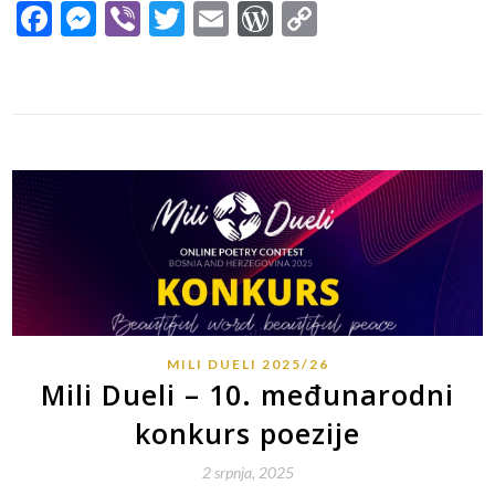
Facebook
Messenger
Viber
Twitter
Email
WordPress
Copy
Link
MILI DUELI 2025/26
Mili Dueli – 10. međunarodni
konkurs poezije
2 srpnja, 2025