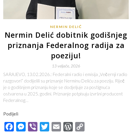
NERMIN DELIĆ
Nermin Delić dobitnik godišnjeg
priznanja Federalnog radija za
poeziju!
13 veljače, 2026
SARAJEVO, 13.02.2026.: Federalni radio i emisija „Večernji radio
razgovori“ dodijelili su priznanje Nerminu Deliću za poeziju. Riječ
je o godišnjem priznanju koje se dodjeljuje za postignuća
ostvarena u 2025. godini. Priznanje potpisuju izvršni producent
Federalnog…
Podijeli
Facebook
Messenger
Viber
Twitter
Email
WordPress
Copy