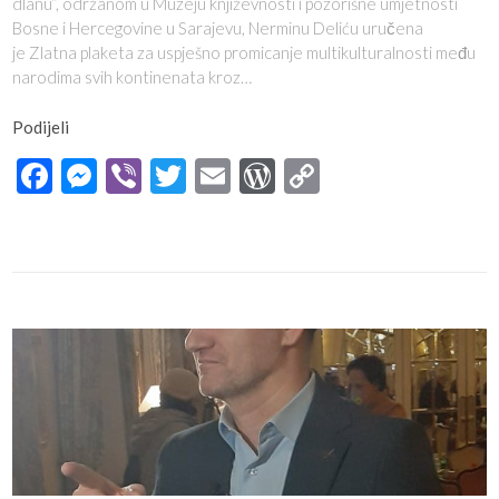
dlanu”, održanom u Muzeju književnosti i pozorišne umjetnosti
Bosne i Hercegovine u Sarajevu, Nerminu Deliću uručena
je Zlatna plaketa za uspješno promicanje multikulturalnosti među
narodima svih kontinenata kroz…
Podijeli
Facebook
Messenger
Viber
Twitter
Email
WordPress
Copy
Link