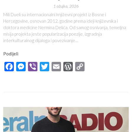
1 ožujka, 2026
Mili Dueli su internacionalni književni projekt iz Bosne i
Hercegovine, osnovan 2012. godine prema ideji književnika i
doktora medicine Nermina Delića. Od samog osnivanja, temeljna
misija projekta jeste popularizacija poezije, izgradnja
interkulturalnog dijaloga i povezivanje…
Podijeli
Facebook
Messenger
Viber
Twitter
Email
WordPress
Copy
Link