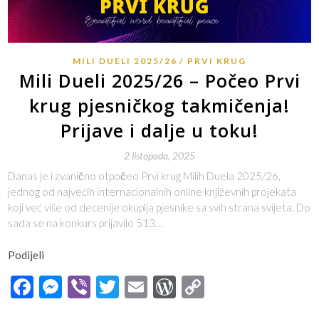
MILI DUELI 2025/26
PRVI KRUG
Mili Dueli 2025/26 – Počeo Prvi
krug pjesničkog takmičenja!
Prijave i dalje u toku!
2 listopada, 2025
Danas je i zvanično otpočeo Prvi krug Milih Duela 2025/26,
jednog od najvećih internacionalnih online književnih projekata
koji već više od decenije okuplja pjesnike sa svih strana svijeta. Do
sada se na konkurs prijavilo 513…
Podijeli
Facebook
Messenger
Viber
Twitter
Email
WordPress
Copy
Link