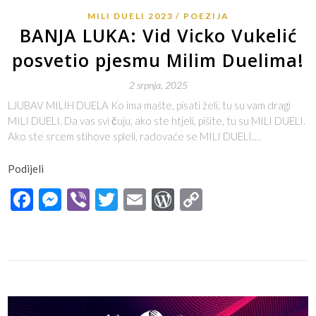
MILI DUELI 2023
POEZIJA
BANJA LUKA: Vid Vicko Vukelić
posvetio pjesmu Milim Duelima!
2 srpnja, 2025
LJUBAV MILIH DUELA Ko ima mašte, pisati želi, tu su vam dragi
MILI DUELI. Da vas svi čuju, ako ste htjeli, pišite, tu su MILI DUELI.
Ako ste srcem stihove spleli, radovaće se MILI DUELI.…
Podijeli
Facebook
Messenger
Viber
Twitter
Email
WordPress
Copy
Link