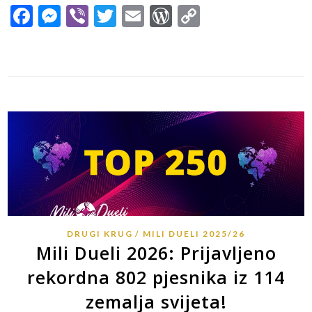
Facebook
Messenger
Viber
Twitter
Email
WordPress
Copy
Link
DRUGI KRUG
MILI DUELI 2025/26
Mili Dueli 2026: Prijavljeno
rekordna 802 pjesnika iz 114
zemalja svijeta!