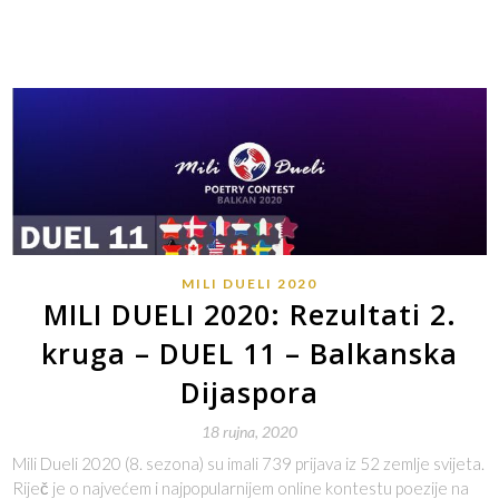
MILI DUELI 2020
MILI DUELI 2020: Rezultati 2.
kruga – DUEL 11 – Balkanska
Dijaspora
18 rujna, 2020
Mili Dueli 2020 (8. sezona) su imali 739 prijava iz 52 zemlje svijeta.
Riječ je o najvećem i najpopularnijem online kontestu poezije na