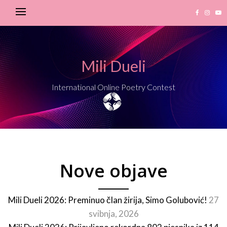
Mili Dueli
International Online Poetry Contest
Nove objave
Mili Dueli 2026: Preminuo član žirija, Simo Golubović!
27
svibnja, 2026