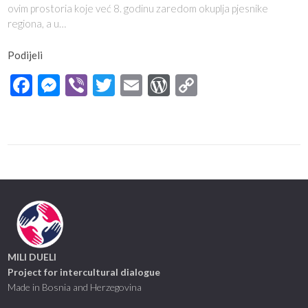
ovim prostoria koje već 8. godinu zaredom okuplja pjesnike
regiona, a u…
Podijeli
Facebook
Messenger
Viber
Twitter
Email
WordPress
Copy
Link
MILI DUELI
Project for intercultural dialogue
Made in Bosnia and Herzegovina