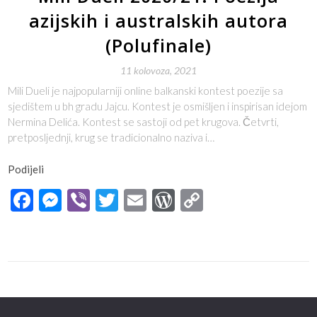
azijskih i australskih autora
(Polufinale)
11 kolovoza, 2021
Mili Dueli je najpopularniji online balkanski kontest poezije sa
sjedištem u bh gradu Jajcu. Kontest je osmišljen i inspirisan idejom
Nermina Delića. Kontest se sastoji od pet krugova. Četvrti,
pretposljednji, krug se tradicionalno naziva i…
Podijeli
Facebook
Messenger
Viber
Twitter
Email
WordPress
Copy
Link