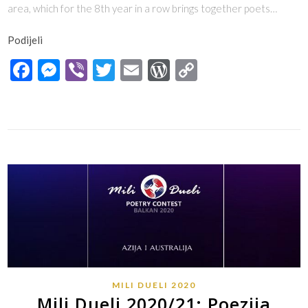
area, which for the 8th year in a row brings together poets…
Podijeli
Facebook
Messenger
Viber
Twitter
Email
WordPress
Copy
Link
MILI DUELI 2020
Mili Dueli 2020/21: Poezija