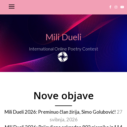
Mili Dueli
International Online Poetry Contest
Nove objave
Mili Dueli 2026: Preminuo član žirija, Simo Golubović!
27
svibnja, 2026