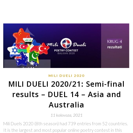
MILI DUELI 2020
MILI DUELI 2020/21: Semi-final
results – DUEL 14 – Asia and
Australia
11 kolovoza, 2021
Mili Duels 2020 (8th season) had 739 entries from 52 countries.
It is the largest and most popular online poetry contest in this