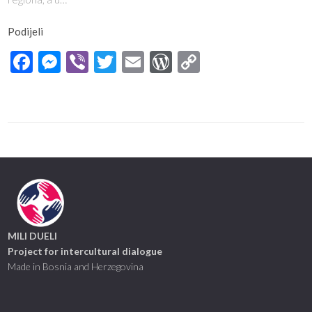
Podijeli
Facebook
Messenger
Viber
Twitter
Email
WordPress
Copy
Link
MILI DUELI
Project for intercultural dialogue
Made in Bosnia and Herzegovina