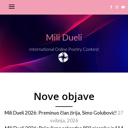
Mili Dueli
International Online Poetry Contest
Nove objave
Mili Dueli 2026: Preminuo član žirija, Simo Golubović!
27
svibnja, 2026