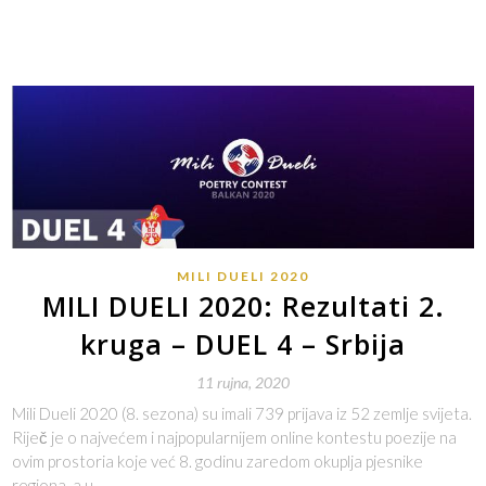
MILI DUELI 2020
MILI DUELI 2020: Rezultati 2.
kruga – DUEL 4 – Srbija
11 rujna, 2020
Mili Dueli 2020 (8. sezona) su imali 739 prijava iz 52 zemlje svijeta.
Riječ je o najvećem i najpopularnijem online kontestu poezije na
ovim prostoria koje već 8. godinu zaredom okuplja pjesnike
regiona, a u…