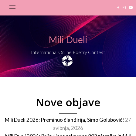
Mili Dueli
International Online Poetry Contest
Nove objave
Mili Dueli 2026: Preminuo član žirija, Simo Golubović!
27
svibnja, 2026