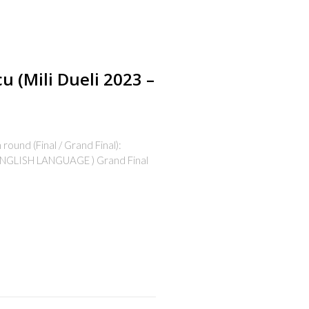
cu (Mili Dueli 2023 –
ound (Final / Grand Final):
GLISH LANGUAGE ) Grand Final
s