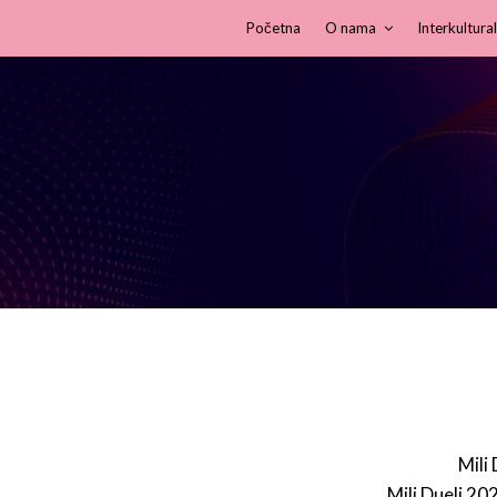
Početna
O nama
Interkultural
Mili
Mili Dueli 20