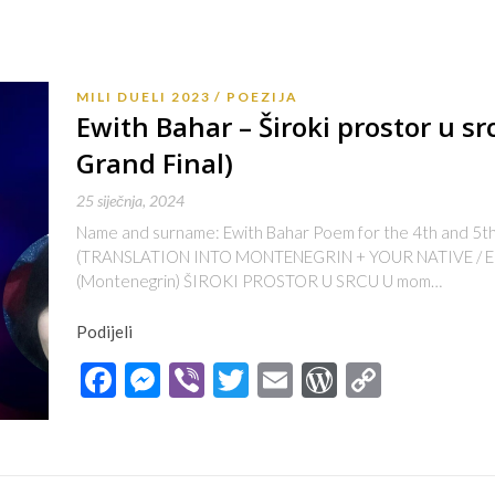
MILI DUELI 2023
POEZIJA
Ewith Bahar – Široki prostor u sr
Grand Final)
25 siječnja, 2024
Name and surname: Ewith Bahar Poem for the 4th and 5th r
(TRANSLATION INTO MONTENEGRIN + YOUR NATIVE / EN
(Montenegrin) ŠIROKI PROSTOR U SRCU U mom…
Podijeli
Facebook
Messenger
Viber
Twitter
Email
WordPres
Copy
Link