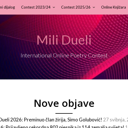
ni dijalog
Contest 2023/24
Contest 2025/26
Online Knjižara
Mili Dueli
International Online Poetry Contest
Nove objave
 Dueli 2026: Preminuo član žirija, Simo Golubović!
27 svibnja,
26: Prijavljeno rekordna 802 pjesnika iz 114 zemalja svijeta!
1