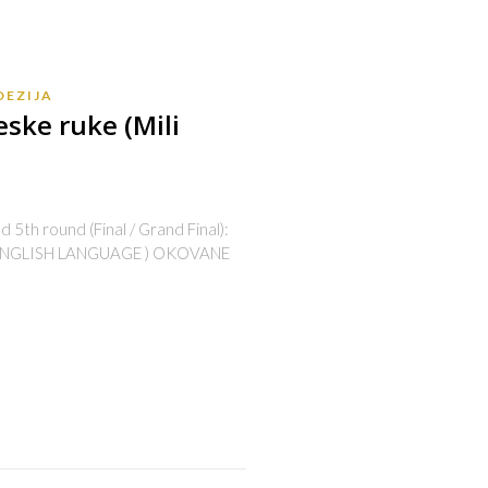
OEZIJA
ske ruke (Mili
5th round (Final / Grand Final):
ENGLISH LANGUAGE ) OKOVANE
s