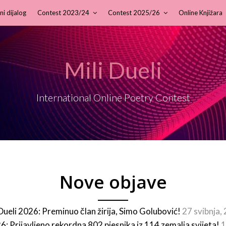
ni dijalog
Contest 2023/24
Contest 2025/26
Online Knjižara
Mili Dueli
International Online Poetry Contest
Nove objave
 Dueli 2026: Preminuo član žirija, Simo Golubović!
27 svibnja,
26: Prijavljeno rekordna 802 pjesnika iz 114 zemalja svijeta!
1