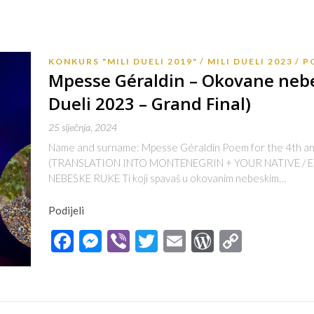
KONKURS "MILI DUELI 2019"
MILI DUELI 2023
P
Mpesse Géraldin – Okovane nebe
Dueli 2023 – Grand Final)
25 siječnja, 2024
Name and surname: Mpesse Géraldin Poem for the 4th and 
(TRANSLATION INTO MONTENEGRIN + YOUR NATIVE / 
NEBESKE RUKE Ti koji spavaš u okovanim nebeskim…
Podijeli
Facebook
Messenger
Viber
Twitter
Email
WordPres
Copy
Link