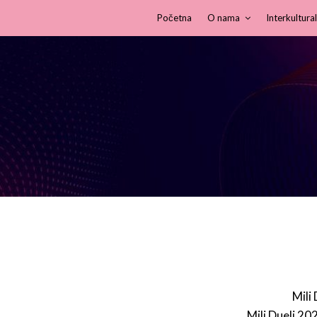
Početna
O nama
Interkultural
Mili
Mili Dueli 20