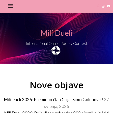
Mili Dueli
International Online Poetry Contest
Nove objave
Mili Dueli 2026: Preminuo član žirija, Simo Golubović!
27
svibnja, 2026