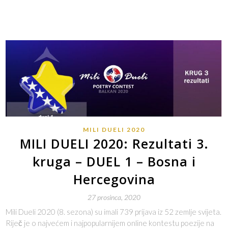
MILI DUELI 2020
MILI DUELI 2020: Rezultati 3.
kruga – DUEL 1 – Bosna i
Hercegovina
27 prosinca, 2020
Mili Dueli 2020 (8. sezona) su imali 739 prijava iz 52 zemlje svijeta.
Riječ je o najvećem i najpopularnijem online kontestu poezije na