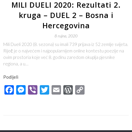
MILI DUELI 2020: Rezultati 2.
kruga – DUEL 2 – Bosna i
Hercegovina
8 rujna, 2020
Mili Dueli 2020 (8. sezona) su imali 739 prijava iz 52 zemlje svijeta.
Riječ je o najvećem i najpopularnijem online kontestu poezije na
ovim prostoria koje već 8. godinu zaredom okuplja pjesnike
regiona, a u…
Podijeli
Facebook
Messenger
Viber
Twitter
Email
WordPress
Copy
Link