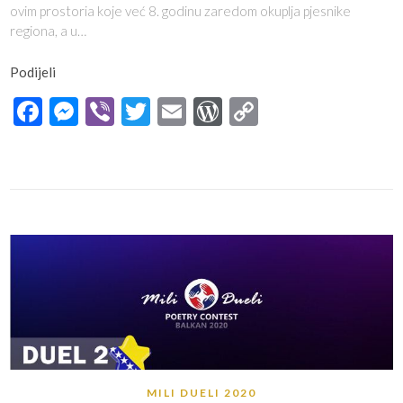
ovim prostoria koje već 8. godinu zaredom okuplja pjesnike
regiona, a u…
Podijeli
Facebook
Messenger
Viber
Twitter
Email
WordPress
Copy
Link
MILI DUELI 2020