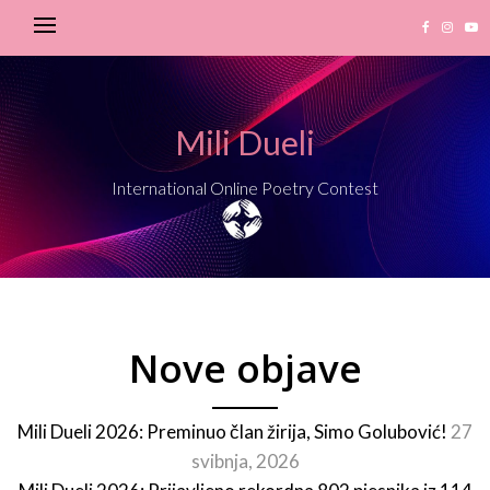
Mili Dueli
International Online Poetry Contest
Nove objave
Mili Dueli 2026: Preminuo član žirija, Simo Golubović!
27
svibnja, 2026