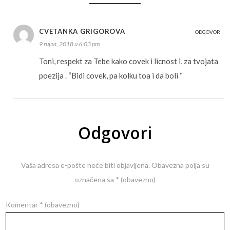
CVETANKA GRIGOROVA
ODGOVORI
9 rujna, 2018 u 6:03 pm
Toni, respekt za Tebe kako covek i licnost i, za tvojata
poezija . “Bidi covek, pa kolku toa i da boli “
Odgovori
Vaša adresa e-pošte neće biti objavljena.
Obavezna polja su
označena sa
* (obavezno)
Komentar
* (obavezno)