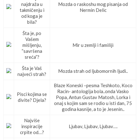
najdraža u
Mozda o raskoshu mog pisanja od
takmičenju i
Nermin Delic
od koga je
bila?
Šta je, po
Vašem
mišljenju,
Mir u zemlji i familiji
“savršena
sreća”?
Šta je Vaš
Mozda strah od ljubomornih ljudi..
najveći strah?
Blaze Koneski –pesma Teshkoto, Koco
Racin- antologija bola..onda Vasko
Pisci kojima se
Popa, Antun Gustav Matosh, Lorka i
divite? Djela?
onaj s kojim sam se rodio u isti dan, 75
godina kasnije, a to je Jesenin..
Najviše
inspiracije
Ljubav, Ljubav, Ljubav….
crpite od…?