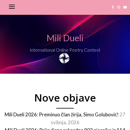
Mili Dueli
International Online Poetry Contest
Nove objave
Mili Dueli 2026: Preminuo član žirija, Simo Golubović!
27
svibnja, 2026