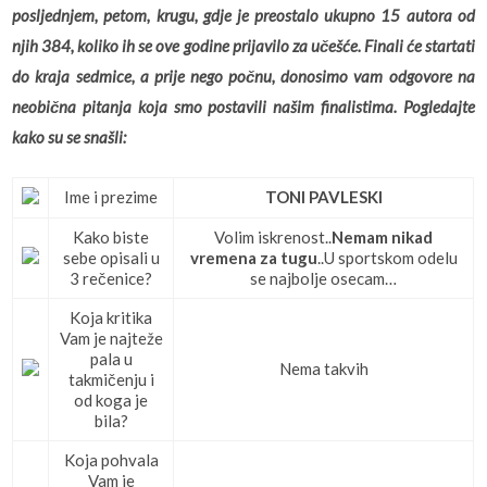
posljednjem, petom, krugu, gdje je preostalo ukupno 15 autora od
njih 384, koliko ih se ove godine prijavilo za učešće. Finali će startati
do kraja sedmice, a prije nego počnu, donosimo vam odgovore na
neobična pitanja koja smo postavili našim finalistima. Pogledajte
kako su se snašli:
Ime i prezime
TONI PAVLESKI
Kako biste
Volim iskrenost..
Nemam nikad
sebe opisali u
vremena za tugu
..U sportskom odelu
3 rečenice?
se najbolje osecam…
Koja kritika
Vam je najteže
pala u
Nema takvih
takmičenju i
od koga je
bila?
Koja pohvala
Vam je