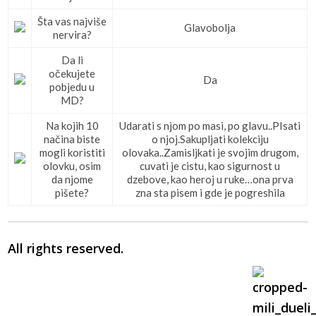
Šta vas najviše
Glavobolja
nervira?
Da li
očekujete
Da
pobjedu u
MD?
Na kojih 10
Udarati s njom po masi, po glavu..PIsati
načina biste
o njoj.Sakupljati kolekciju
mogli koristiti
olovaka..Zamisljkati je svojim drugom,
olovku, osim
cuvati je cistu, kao sigurnost u
da njome
dzebove, kao heroj u ruke…ona prva
pišete?
zna sta pisem i gde je pogreshila
All rights reserved.