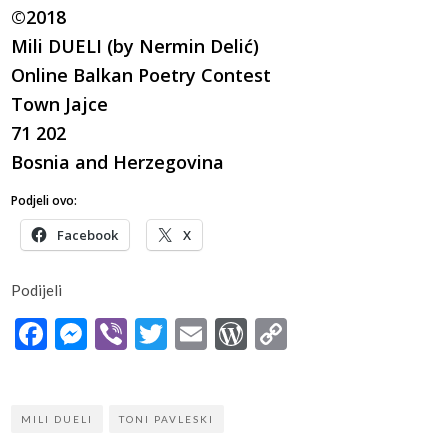
©2018
Mili DUELI (by Nermin Delić)
Online Balkan Poetry Contest
Town Jajce
71 202
Bosnia and Herzegovina
Podjeli ovo:
Facebook
X
Podijeli
Facebook
Messenger
Viber
Twitter
Email
WordPress
Copy
Link
MILI DUELI
TONI PAVLESKI