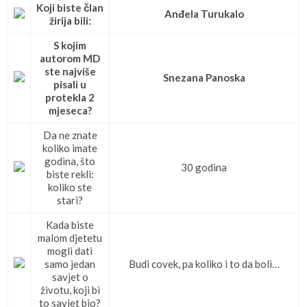
Koji biste član
Anđela Turukalo
žirija bili:
S kojim
autorom MD
ste najviše
Snezana Panoska
pisali u
protekla 2
mjeseca?
Da ne znate
koliko imate
godina, što
30 godina
biste rekli:
koliko ste
stari?
Kada biste
malom djetetu
mogli dati
samo jedan
Budi covek, pa koliko i to da boli…
savjet o
životu, koji bi
to savjet bio?