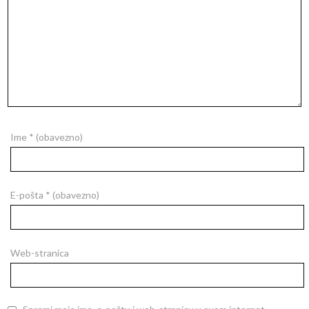
Ime
* (obavezno)
E-pošta
* (obavezno)
Web-stranica