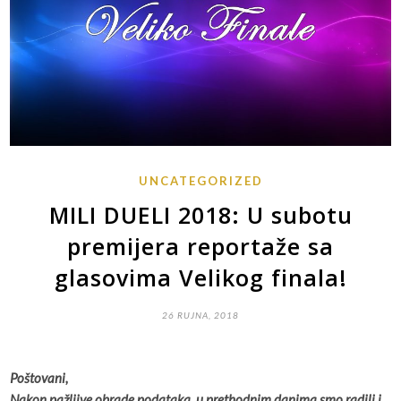
UNCATEGORIZED
MILI DUELI 2018: U subotu
premijera reportaže sa
glasovima Velikog finala!
26 RUJNA, 2018
Poštovani,
Nakon pažljive obrade podataka, u prethodnim danima smo radili i