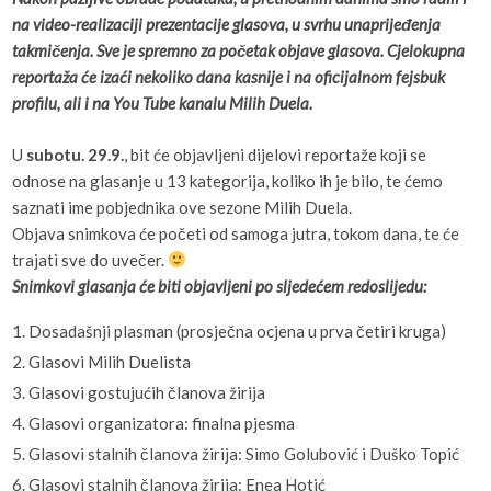
na video-realizaciji prezentacije glasova, u svrhu unaprijeđenja
takmičenja. Sve je spremno za početak objave glasova. Cjelokupna
reportaža će izaći nekoliko dana kasnije i na oficijalnom fejsbuk
profilu, ali i na You Tube kanalu Milih Duela.
U
subotu. 29.9.
, bit će objavljeni dijelovi reportaže koji se
odnose na glasanje u 13 kategorija, koliko ih je bilo, te ćemo
saznati ime pobjednika ove sezone Milih Duela.
Objava snimkova će početi od samoga jutra, tokom dana, te će
trajati sve do uvečer.
Snimkovi glasanja će biti objavljeni po sljedećem redoslijedu:
1. Dosadašnji plasman (prosječna ocjena u prva četiri kruga)
2. Glasovi Milih Duelista
3. Glasovi gostujućih članova žirija
4. Glasovi organizatora: finalna pjesma
5. Glasovi stalnih članova žirija: Simo Golubović i Duško Topić
6. Glasovi stalnih članova žirija: Enea Hotić