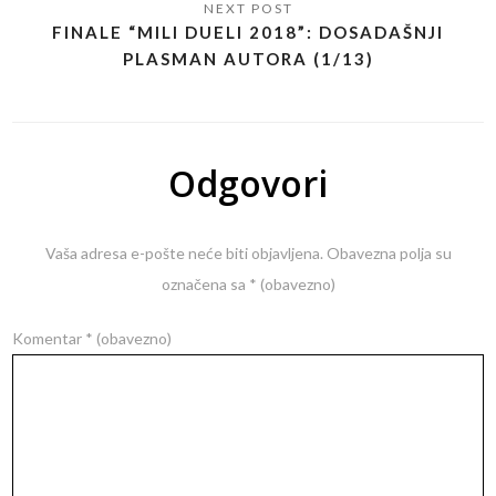
FINALE “MILI DUELI 2018”: DOSADAŠNJI
PLASMAN AUTORA (1/13)
Odgovori
Vaša adresa e-pošte neće biti objavljena.
Obavezna polja su
označena sa
* (obavezno)
Komentar
* (obavezno)