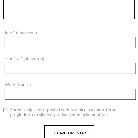
Ime
* (obavezno)
E-pošta
* (obavezno)
Web-stranica
Spremi moje ime, e-poštu i web-stranicu u ovom internet
pregledniku za sljedeći put kada budem komentirao.