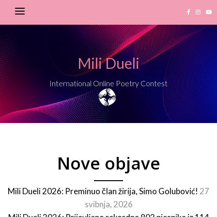
Mili Dueli
International Online Poetry Contest
Nove objave
Mili Dueli 2026: Preminuo član žirija, Simo Golubović!
27
svibnja, 2026